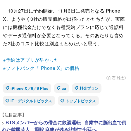
10月27日に予約開始、11月3日に発売となるiPhone
X。ようやく3社の販売価格が出揃ったかたちだが、実際
には機種代金だけでなく各種契約プランに応じて通話料
やデータ通信料が必要となってくる。そのあたりも含め
た3社のコスト比較は別途まとめたいと思う。
※予約はアプリが早かった
※ソフトバンク「iPhone X」の価格
《白石 雄太》
iPhone X／8／8 Plus
au
料金プラン
IT・デジタルトピックス
トップトピックス
【注目記事】
>
BTSメンバーからの借金に飲酒運転...自粛中に脳出血で倒
れた韓国芸人、退院 麻痺が残る状態で出廷へ