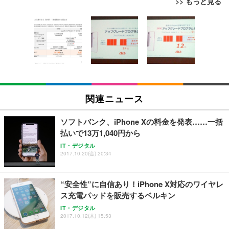
>> もっと見る
[EdoErgo] オフィスチェア 椅子 テレワーク 疲れな
EIZO ビジネス向けプレミアムモニター | FlexScan
Amazonベーシック ペットシーツ 薄型 レギュラー 1
い 跳ね上げ式アームレスト コンパクト 約105度ロッ
EV3240X-WT | 31.5型4K UHD・USB Type-C・ホワ
回使い捨て 無香料 ホワイト 300枚
キング pc 事務椅子 360度回転 座面昇降 強化ナイロ
イト
ン樹脂ベース 通気性メッシュ 在宅ワーク H-WY01
￥3,373
￥5,699
￥105,595
(黒網+黒枠+黒足)
EIZO ビジネス向けプレミアムモニター | FlexScan
SIHOO B100 オフィスチェア／デスクチェア メッシ
Amazonベーシック ペットシーツ 厚型 ワイド 42枚
EV2740X-WT | 27.0型4K UHD・USB Type-C・ホワ
ュチェア 人間工学 疲れない ブラック
x2袋(84枚) ホワイト(吸収面:ライトブルー)
関連ニュース
イト
￥27,999
￥3,234
￥109,572
ソフトバンク、iPhone Xの料金を発表……一括
払いで13万1,040円から
Sezlife オフィスチェア デスクチェア 疲れない テレ
【純正品】27"ゲーミングモニター DualSense 充電
ネオ・ルーライフ ネオ・オムツ L 中型犬用 26枚入
IT・デジタル
ワーク チェア 強化バックレスト 30度ロッキング機
2017.10.20(金) 20:34
フック付き（CFI-ZDM1J）
り 単品
能 人間工学 椅子 腰サポート 90度跳ね上げ式アーム
レスト 3Dヘッドレスト ハンガー付き 高反発クッシ
￥49,979
￥1,800
￥7,680
ョン PCチェア 通気性メッシュ ゲーミング/勉強/事
“安全性”に自信あり！iPhone X対応のワイヤレ
務用 おしゃれ パソコンチェア (ブラック)
ス充電パッドを販売するベルキン
Sezlife オフィスチェア デスクチェア 疲れない テレ
【整備済み品】Dell E2724HS 27インチ 液晶モニタ
Smart Basic(スマートベーシック) 【Amazon.co.jp
IT・デジタル
ワーク チェア 強化バックレスト 30度ロッキング機
ー フルHD（1920×1080）VA 非光沢 HDMI/DisplayP
限定】 Smart Basic アイリスオーヤマ ペットシーツ
2017.10.12(木) 15:53
能 人間工学 椅子 腰サポート 90度跳ね上げ式アーム
ort/VGA スピーカー内蔵 高さ調整 スイベル VESA対
超厚型 お徳用 ワイド 100枚入 (x 1) (ケース販売)
レスト 3Dヘッドレスト ハンガー付き 高反発クッシ
応 ComfortView ビジネス向け