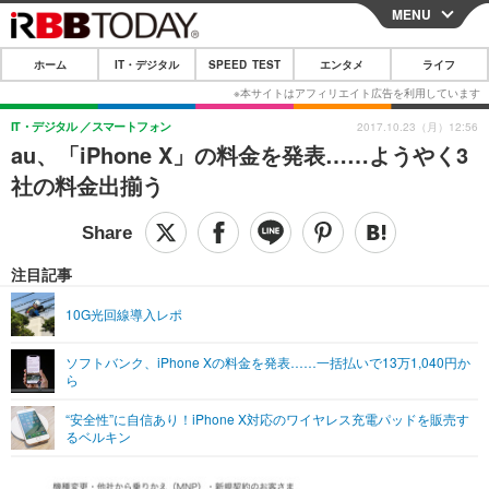
MENU
CLOSE
ホーム
IT・デジタル
SPEED TEST
エンタメ
ライフ
ホーム
IT・デジタル
IT・デジタル
スマートフォン
2017.10.23（月）12:56
au、「iPhone X」の料金を発表……ようやく3
IT・デジタルTOP
スマートフォン
SPEED TEST
社の料金出揃う
ネタ
ガジェット・ツール
エンタメ
ショッピング
その他
エンタメTOP
映画・ドラマ
ライフ
注目記事
韓流・K-POP
韓国・芸能
ライフTOP
グルメ
リリース一覧
10G光回線導入レポ
音楽
スポーツ
ペット
ショッピング
プッシュ通知の停止方法
ソフトバンク、iPhone Xの料金を発表……一括払いで13万1,040円か
ら
グラビア
ブログ
その他
“安全性”に自信あり！iPhone X対応のワイヤレス充電パッドを販売す
ショッピング
その他
るベルキン