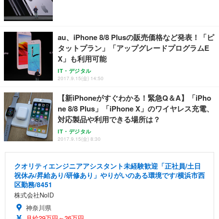
au、iPhone 8/8 Plusの販売価格など発表！「ピ
タットプラン」「アップグレードプログラムE
X」も利用可能
IT・デジタル
2017.9.15(金) 14:50
【新iPhoneがすぐわかる！緊急Q＆A】「iPho
ne 8/8 Plus」「iPhone X」のワイヤレス充電、
対応製品や利用できる場所は？
IT・デジタル
2017.9.15(金) 8:30
クオリティエンジニアアシスタント未経験歓迎「正社員/土日
祝休み/昇給あり/研修あり」やりがいのある環境です/横浜市西
区勤務/8451
株式会社NoID
神奈川県
月給29万円～36万円