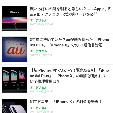
￥7,680
￥15,800
￥3,670
ョン PCチェア 通気性メッシュ ゲーミング/勉強/事
顔いっぱいの髭を剃ると厳しい？……Apple、F
務用 おしゃれ パソコンチェア (ホワイト)
ace IDテクノロジーの説明ページを公開
ANDWINT オフィスチェア デスクチェア 肘なし メ
【MiniLED/24.5inch/280Hz/FHD】GRAPHT THE S
アイリスオーヤマ ペットシーツ 超厚型 お徳用 レギ
ッシュ 通気性 ランバーサポート付き 腰サポート ガ
HOOTER Gaming Monitor 24” Essential ゲーミン
IT・デジタル
ュラー 200枚入【Amazon.co.jp限定】
ス圧無段階昇降 360度回転 キャスター付き コンパク
グモニター QD 24.5インチ 1ms FHD 量子ドット 残
2017.9.28(木) 15:42
ト 幅52×奥行58.5×高さ84～96cm テレワーク 在宅
像低減 (3年保証 | 輝点保証 | 日本メーカー)
￥3,731
￥4,139
￥34,980
勤務 ブラック
3年前に決めていた？auが踏み切った「iPhone
8/8 Plus」「iPhone X」での3G通信非対応
IT・デジタル
2017.9.21(木) 7:00
【新iPhoneがすぐわかる！緊急Q＆A】「iPho
ne 8/8 Plus」「iPhone X」の画面は割れにく
い？修理費用は？
IT・デジタル
2017.9.15(金) 18:52
NTTドコモ、「iPhone X」の料金を発表！
IT・デジタル
2017.9.15(金) 18:28