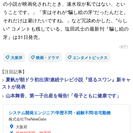
の小説が映画化されたとき、速水役が私ではない、とい
うことです。」「実はそれが“騙し絵の牙”だったんだと。
それだけは避けたいですね。」など冗談めかした、"らし
い" コメントも残している。塩田武士の最新刊『騙し絵の
牙』は31日発売。
《KT》
大泉洋
映画・ドラマ
エンタメトピックス
【注目記事】
>
夏帆が朝ドラ初出演!連続テレビ小説『巡るスワン』新キャ
ストが発表
>
山本舞香、第一子出産を報告!「母子ともに健康です」
システム開発エンジニア/学歴不問・経験不問/在宅勤務
株式会社TheNewGate
大阪府
月給30万円～70万円