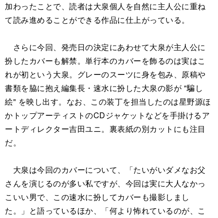
加わったことで、読者は大泉個人を自然に主人公に重ね
て読み進めることができる作品に仕上がっている。
さらに今回、発売日の決定にあわせて大泉が主人公に
扮したカバーも解禁。単行本のカバーを飾るのは実はこ
れが初という大泉。グレーのスーツに身を包み、原稿や
書類を脇に抱え編集長・速水に扮した大泉の影が "騙し
絵" を映し出す。なお、この装丁を担当したのは星野源ほ
かトップアーティストのCDジャケットなどを手掛けるア
ートディレクター吉田ユニ。裏表紙の別カットにも注目
だ。
大泉は今回のカバーについて、「たいがいダメなお父
さんを演じるのが多い私ですが、今回は実に大人なかっ
こいい男で、この速水に扮してカバーも撮影しまし
た。」と語っているほか、「何より怖れているのが、こ