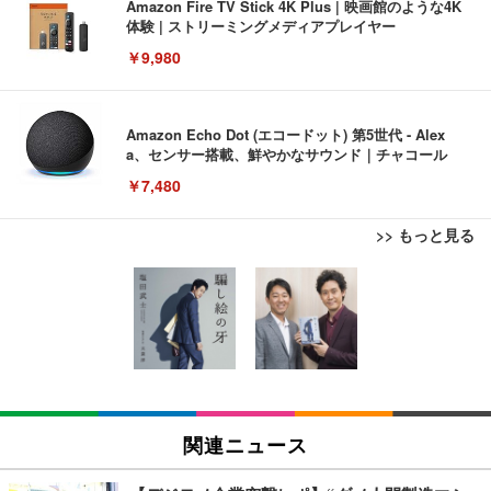
Amazon Fire TV Stick 4K Plus | 映画館のような4K
体験 | ストリーミングメディアプレイヤー
￥9,980
Amazon Echo Dot (エコードット) 第5世代 - Alex
a、センサー搭載、鮮やかなサウンド｜チャコール
￥7,480
>> もっと見る
[EdoErgo] オフィスチェア 椅子 テレワーク 疲れな
EIZO ビジネス向けプレミアムモニター | FlexScan
Amazonベーシック ペットシーツ 薄型 レギュラー 1
い 跳ね上げ式アームレスト コンパクト 約105度ロッ
EV3240X-WT | 31.5型4K UHD・USB Type-C・ホワ
回使い捨て 無香料 ホワイト 300枚
キング pc 事務椅子 360度回転 座面昇降 強化ナイロ
イト
ン樹脂ベース 通気性メッシュ 在宅ワーク H-WY01
￥3,373
￥5,699
￥105,595
(黒網+黒枠+黒足)
EIZO ビジネス向けプレミアムモニター | FlexScan
SIHOO B100 オフィスチェア／デスクチェア メッシ
Amazonベーシック ペットシーツ 厚型 ワイド 42枚
EV2740X-WT | 27.0型4K UHD・USB Type-C・ホワ
ュチェア 人間工学 疲れない ブラック
x2袋(84枚) ホワイト(吸収面:ライトブルー)
関連ニュース
イト
￥27,999
￥3,234
￥109,572