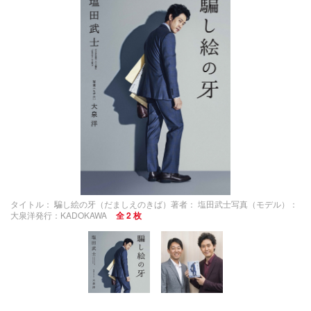
タイトル： 騙し絵の牙（だましえのきば）著者： 塩田武士写真（モデル）：
大泉洋発行：KADOKAWA
全 2 枚