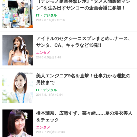
【デジモノ企業突撃レポ】“ダメ人間製造マシ
ン”を生み出すサンコーの企画会議に参加！
Sezlife オフィスチェア デスクチェア 疲れない テレ
【純正品】27"ゲーミングモニター DualSense 充電
ネオ・ルーライフ ネオ・オムツ L 中型犬用 26枚入
IT・デジタル
ワーク チェア 強化バックレスト 30度ロッキング機
2017.8.16(水) 12:16
フック付き（CFI-ZDM1J）
り 単品
能 人間工学 椅子 腰サポート 90度跳ね上げ式アーム
レスト 3Dヘッドレスト ハンガー付き 高反発クッシ
￥49,979
￥1,800
￥7,680
ョン PCチェア 通気性メッシュ ゲーミング/勉強/事
アイドルのセクシーコスプレまとめ…ナース、
務用 おしゃれ パソコンチェア (ブラック)
サンタ、CA、キャラなど13発!!
Sezlife オフィスチェア デスクチェア 疲れない テレ
【整備済み品】Dell E2724HS 27インチ 液晶モニタ
Smart Basic(スマートベーシック) 【Amazon.co.jp
エンタメ
ワーク チェア 強化バックレスト 30度ロッキング機
ー フルHD（1920×1080）VA 非光沢 HDMI/DisplayP
限定】 Smart Basic アイリスオーヤマ ペットシーツ
2016.6.5(日) 9:48
能 人間工学 椅子 腰サポート 90度跳ね上げ式アーム
ort/VGA スピーカー内蔵 高さ調整 スイベル VESA対
超厚型 お徳用 ワイド 100枚入 (x 1) (ケース販売)
レスト 3Dヘッドレスト ハンガー付き 高反発クッシ
応 ComfortView ビジネス向け
￥7,680
￥15,800
￥3,670
ョン PCチェア 通気性メッシュ ゲーミング/勉強/事
美人エンジニア9名を直撃！仕事力から理想の
務用 おしゃれ パソコンチェア (ホワイト)
男性まで
ANDWINT オフィスチェア デスクチェア 肘なし メ
【MiniLED/24.5inch/280Hz/FHD】GRAPHT THE S
アイリスオーヤマ ペットシーツ 超厚型 お徳用 レギ
ッシュ 通気性 ランバーサポート付き 腰サポート ガ
HOOTER Gaming Monitor 24” Essential ゲーミン
IT・デジタル
ュラー 200枚入【Amazon.co.jp限定】
ス圧無段階昇降 360度回転 キャスター付き コンパク
グモニター QD 24.5インチ 1ms FHD 量子ドット 残
2017.5.16(火) 9:54
ト 幅52×奥行58.5×高さ84～96cm テレワーク 在宅
像低減 (3年保証 | 輝点保証 | 日本メーカー)
￥3,731
￥4,139
￥34,980
勤務 ブラック
橋本環奈、広瀬すず、菜々緒……夏の浴衣美人
をチェック
エンタメ
2017.7.20(木) 23:33