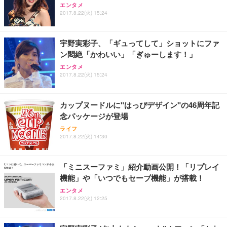
エンタメ
2017.8.22(火) 15:24
宇野実彩子、「ギュってして」ショットにファ
ン悶絶「かわいい」「ぎゅーします！」
エンタメ
2017.8.22(火) 15:24
カップヌードルに"はっぴデザイン"の46周年記
念パッケージが登場
ライフ
2017.8.22(火) 14:30
「ミニスーファミ」紹介動画公開！「リプレイ
機能」や「いつでもセーブ機能」が搭載！
エンタメ
2017.8.22(火) 12:25