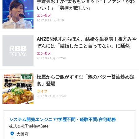
宇野実彩子が“太ももショット”！ファン「かわ
いい！」「美脚が眩しい」
エンタメ
2017.8.22(火) 9:10
ANZEN漫才あらぽん、結婚を生発表！相方みや
ぞんには「結婚したこと言ってない」に騒然
エンタメ
2017.8.21(月) 22:59
松屋からご飯がすすむ「鶏のバター醤油炒め定
食」登場
ライフ
2017.8.21(月) 21:40
システム開発エンジニア/学歴不問・経験不問/在宅勤務
株式会社TheNewGate
大阪府