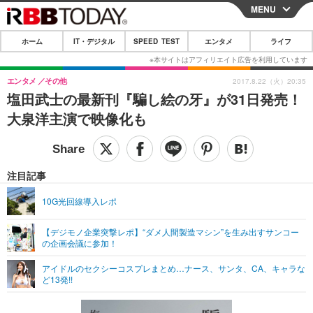
MENU
CLOSE
ホーム
IT・デジタル
SPEED TEST
エンタメ
ライフ
ホーム
IT・デジタル
エンタメ
その他
2017.8.22（火）20:35
塩田武士の最新刊『騙し絵の牙』が31日発売！
IT・デジタルTOP
スマートフォン
SPEED TEST
大泉洋主演で映像化も
ネタ
ガジェット・ツール
エンタメ
ショッピング
その他
エンタメTOP
映画・ドラマ
ライフ
注目記事
韓流・K-POP
韓国・芸能
ライフTOP
グルメ
リリース一覧
10G光回線導入レポ
音楽
スポーツ
ペット
ショッピング
プッシュ通知の停止方法
【デジモノ企業突撃レポ】“ダメ人間製造マシン”を生み出すサンコー
の企画会議に参加！
グラビア
ブログ
その他
アイドルのセクシーコスプレまとめ…ナース、サンタ、CA、キャラな
ショッピング
その他
ど13発!!