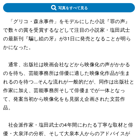
写真をすべて見る
「グリコ・森永事件」をモデルにした小説『罪の声』
で数々の賞を受賞するなどして注目の小説家・塩田武士
の最新刊『騙し絵の牙』が31日に発売となることが明ら
かになった。
通常、出版社は映画会社などから映像化の声がかかる
のを待ち、芸能事務所は俳優に適した映像化作品が生ま
れるのを待つ...そんな流れが一般的だが、同作は出版社と
作家に加え、芸能事務所そして俳優までが一体となっ
て、発案当初から映像化をも見据え企画された文芸作
品。
社会派作家・塩田武士の4年間にわたる丁寧な取材と俳
優・大泉洋の分析、そして大泉本人からのアドバイスが