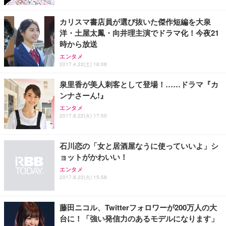
カリスマ書店員が選び抜いた傑作短編を大泉
洋・土屋太鳳・向井理主演でドラマ化！今夜21
時から放送
エンタメ
2017.4.22(土) 16:08
泉里香が美人刺客として登場！……ドラマ『カ
ンナさーん!』
エンタメ
2017.8.22(火) 17:50
石川恋の「女と居酒屋なうに使っていいよ」シ
ョットがかわいい！
エンタメ
2017.8.22(火) 15:58
藤田ニコル、Twitterフォロワーが200万人の大
台に！「強い発信力のあるモデルになります」