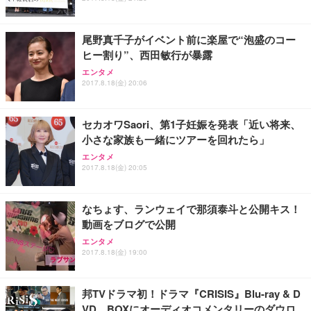
尾野真千子がイベント前に楽屋で“泡盛のコー
ヒー割り”、西田敏行が暴露
エンタメ
2017.8.18(金) 20:06
セカオワSaori、第1子妊娠を発表「近い将来、
小さな家族も一緒にツアーを回れたら」
エンタメ
2017.8.18(金) 20:05
なちょす、ランウェイで那須泰斗と公開キス！
動画をブログで公開
エンタメ
2017.8.18(金) 19:00
邦TVドラマ初！ドラマ『CRISIS』Blu-ray & D
VD BOXにオーディオコメンタリーのダウロ