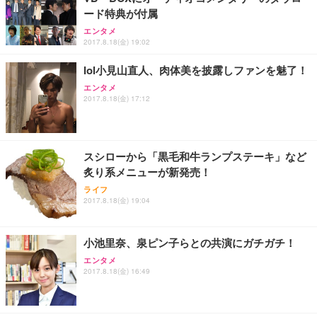
ード特典が付属
エンタメ
2017.8.18(金) 19:02
lol小見山直人、肉体美を披露しファンを魅了！
エンタメ
2017.8.18(金) 17:12
スシローから「黒毛和牛ランプステーキ」など
炙り系メニューが新発売！
ライフ
2017.8.18(金) 19:04
小池里奈、泉ピン子らとの共演にガチガチ！
エンタメ
2017.8.18(金) 16:49