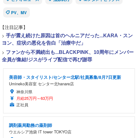
PV、MV
【注目記事】
>
手が震え続けた原因は首のヘルニアだった...KARA・スン
ヨン、症状の悪化を告白「治療中だ」
>
ファンから不満続出も...BLACKPINK、10周年にメンバー
全員が集結!ジスがライブ配信で再び謝罪
美容師・スタイリスト/センター北駅/社員募集/8月7日更新
Umineko美容室 センター北hanare店
神奈川県
月給25万円～63万円
正社員
調剤薬局勤務の薬剤師
ウエルシア池袋 IT tower TOKYO店