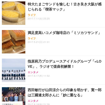
ョン PCチェア 通気性メッシュ ゲーミング/勉強/事
特大たまごサンドを愉しむ！古き良き大阪が感
務用 おしゃれ パソコンチェア (ブラック)
じられる「喫茶マック」
Sezlife オフィスチェア デスクチェア 疲れない テレ
【整備済み品】Dell E2724HS 27インチ 液晶モニタ
Smart Basic(スマートベーシック) 【Amazon.co.jp
ライフ
ワーク チェア 強化バックレスト 30度ロッキング機
ー フルHD（1920×1080）VA 非光沢 HDMI/DisplayP
限定】 Smart Basic アイリスオーヤマ ペットシーツ
2017.7.11(火) 23:25
能 人間工学 椅子 腰サポート 90度跳ね上げ式アーム
ort/VGA スピーカー内蔵 高さ調整 スイベル VESA対
超厚型 お徳用 ワイド 100枚入 (x 1) (ケース販売)
レスト 3Dヘッドレスト ハンガー付き 高反発クッシ
応 ComfortView ビジネス向け
￥7,680
￥15,800
￥3,670
ョン PCチェア 通気性メッシュ ゲーミング/勉強/事
満足度高いコメダ珈琲店の「ミソカツサンド」
務用 おしゃれ パソコンチェア (ホワイト)
ライフ
ANDWINT オフィスチェア デスクチェア 肘なし メ
【MiniLED/24.5inch/280Hz/FHD】GRAPHT THE S
アイリスオーヤマ ペットシーツ 超厚型 お徳用 レギ
2017.5.21(日) 21:31
ッシュ 通気性 ランバーサポート付き 腰サポート ガ
HOOTER Gaming Monitor 24” Essential ゲーミン
ュラー 200枚入【Amazon.co.jp限定】
ス圧無段階昇降 360度回転 キャスター付き コンパク
グモニター QD 24.5インチ 1ms FHD 量子ドット 残
ト 幅52×奥行58.5×高さ84～96cm テレワーク 在宅
像低減 (3年保証 | 輝点保証 | 日本メーカー)
￥3,731
￥4,139
￥34,980
勤務 ブラック
指原莉乃プロデュースアイドルグループ「=LO
VE」、ラジオで楽曲初解禁！
エンタメ
2017.8.17(木) 11:52
西田敏行が山田涼介らの印象を明かす、寛一郎
は三國連太郎さんに「妙に重なる」
エンタメ
2017.8.18(金) 21:26