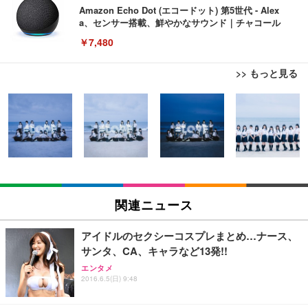
Amazon Echo Dot (エコードット) 第5世代 - Alex
a、センサー搭載、鮮やかなサウンド｜チャコール
￥7,480
>> もっと見る
[EdoErgo] オフィスチェア 椅子 テレワーク 疲れな
EIZO ビジネス向けプレミアムモニター | FlexScan
Amazonベーシック ペットシーツ 薄型 レギュラー 1
い 跳ね上げ式アームレスト コンパクト 約105度ロッ
EV3240X-WT | 31.5型4K UHD・USB Type-C・ホワ
回使い捨て 無香料 ホワイト 300枚
キング pc 事務椅子 360度回転 座面昇降 強化ナイロ
イト
ン樹脂ベース 通気性メッシュ 在宅ワーク H-WY01
￥3,373
￥5,699
￥105,595
(黒網+黒枠+黒足)
EIZO ビジネス向けプレミアムモニター | FlexScan
SIHOO B100 オフィスチェア／デスクチェア メッシ
Amazonベーシック ペットシーツ 厚型 ワイド 42枚
EV2740X-WT | 27.0型4K UHD・USB Type-C・ホワ
ュチェア 人間工学 疲れない ブラック
x2袋(84枚) ホワイト(吸収面:ライトブルー)
関連ニュース
イト
￥27,999
￥3,234
￥109,572
アイドルのセクシーコスプレまとめ…ナース、
サンタ、CA、キャラなど13発!!
Sezlife オフィスチェア デスクチェア 疲れない テレ
【純正品】27"ゲーミングモニター DualSense 充電
ネオ・ルーライフ ネオ・オムツ L 中型犬用 26枚入
エンタメ
ワーク チェア 強化バックレスト 30度ロッキング機
2016.6.5(日) 9:48
フック付き（CFI-ZDM1J）
り 単品
能 人間工学 椅子 腰サポート 90度跳ね上げ式アーム
レスト 3Dヘッドレスト ハンガー付き 高反発クッシ
￥49,979
￥1,800
￥7,680