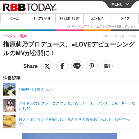
MENU
CLOSE
ホーム
IT・デジタル
SPEED TEST
エンタメ
ライフ
ホーム
IT・デジタル
エンタメ
音楽
2017.8.18（金）22:54
指原莉乃プロデュース、=LOVEデビューシング
IT・デジタルTOP
スマートフォン
SPEED TEST
ルのMVが公開に！
ネタ
ガジェット・ツール
エンタメ
ショッピング
その他
エンタメTOP
映画・ドラマ
ライフ
注目記事
韓流・K-POP
韓国・芸能
ライフTOP
グルメ
リリース一覧
10G光回線導入レポ
音楽
スポーツ
ペット
ショッピング
プッシュ通知の停止方法
アイドルのセクシーコスプレまとめ…ナース、サンタ、CA、キャラな
ど13発!!
グラビア
ブログ
その他
特大たまごサンドを愉しむ！古き良き大阪が感じられる「喫茶マッ
ショッピング
その他
ク」