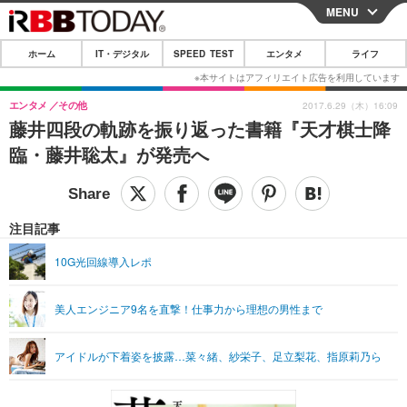
MENU
CLOSE
ホーム
IT・デジタル
SPEED TEST
エンタメ
ライフ
ホーム
IT・デジタル
エンタメ
その他
2017.6.29（木）16:09
藤井四段の軌跡を振り返った書籍『天才棋士降
IT・デジタルTOP
スマートフォン
SPEED TEST
臨・藤井聡太』が発売へ
ネタ
ガジェット・ツール
エンタメ
ショッピング
その他
エンタメTOP
映画・ドラマ
ライフ
注目記事
韓流・K-POP
韓国・芸能
ライフTOP
グルメ
リリース一覧
10G光回線導入レポ
音楽
スポーツ
ペット
ショッピング
プッシュ通知の停止方法
美人エンジニア9名を直撃！仕事力から理想の男性まで
グラビア
ブログ
その他
ショッピング
その他
アイドルが下着姿を披露…菜々緒、紗栄子、足立梨花、指原莉乃ら