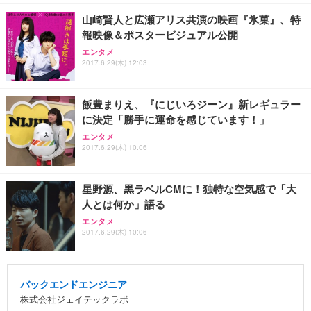
山崎賢人と広瀬アリス共演の映画『氷菓』、特
報映像＆ポスタービジュアル公開
エンタメ
2017.6.29(木) 12:03
飯豊まりえ、『にじいろジーン』新レギュラー
に決定「勝手に運命を感じています！」
エンタメ
2017.6.29(木) 10:06
星野源、黒ラベルCMに！独特な空気感で「大
人とは何か」語る
エンタメ
2017.6.29(木) 10:06
バックエンドエンジニア
株式会社ジェイテックラボ