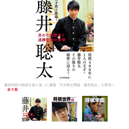
藤井四段の軌跡を振り返った書籍『天才棋士降臨・藤井聡太』が発売へ
全 3 枚