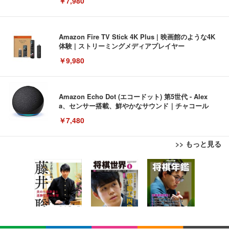
￥7,980
Amazon Fire TV Stick 4K Plus | 映画館のような4K
体験 | ストリーミングメディアプレイヤー
￥9,980
Amazon Echo Dot (エコードット) 第5世代 - Alex
a、センサー搭載、鮮やかなサウンド｜チャコール
￥7,480
>> もっと見る
[EdoErgo] オフィスチェア 椅子 テレワーク 疲れな
EIZO ビジネス向けプレミアムモニター | FlexScan
Amazonベーシック ペットシーツ 薄型 レギュラー 1
い 跳ね上げ式アームレスト コンパクト 約105度ロッ
EV3240X-WT | 31.5型4K UHD・USB Type-C・ホワ
回使い捨て 無香料 ホワイト 300枚
キング pc 事務椅子 360度回転 座面昇降 強化ナイロ
イト
ン樹脂ベース 通気性メッシュ 在宅ワーク H-WY01
￥3,373
￥5,699
￥105,595
(黒網+黒枠+黒足)
EIZO ビジネス向けプレミアムモニター | FlexScan
SIHOO B100 オフィスチェア／デスクチェア メッシ
Amazonベーシック ペットシーツ 厚型 ワイド 42枚