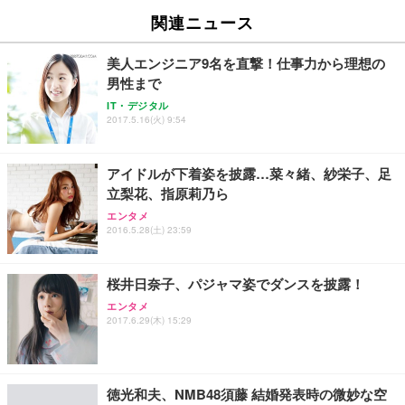
EV2740X-WT | 27.0型4K UHD・USB Type-C・ホワ
ュチェア 人間工学 疲れない ブラック
x2袋(84枚) ホワイト(吸収面:ライトブルー)
関連ニュース
イト
￥27,999
￥3,234
￥109,572
美人エンジニア9名を直撃！仕事力から理想の
男性まで
Sezlife オフィスチェア デスクチェア 疲れない テレ
【純正品】27"ゲーミングモニター DualSense 充電
ネオ・ルーライフ ネオ・オムツ L 中型犬用 26枚入
IT・デジタル
ワーク チェア 強化バックレスト 30度ロッキング機
フック付き（CFI-ZDM1J）
り 単品
2017.5.16(火) 9:54
能 人間工学 椅子 腰サポート 90度跳ね上げ式アーム
レスト 3Dヘッドレスト ハンガー付き 高反発クッシ
￥49,979
￥1,800
￥7,680
ョン PCチェア 通気性メッシュ ゲーミング/勉強/事
アイドルが下着姿を披露…菜々緒、紗栄子、足
務用 おしゃれ パソコンチェア (ブラック)
立梨花、指原莉乃ら
Sezlife オフィスチェア デスクチェア 疲れない テレ
【整備済み品】Dell E2724HS 27インチ 液晶モニタ
Smart Basic(スマートベーシック) 【Amazon.co.jp
エンタメ
ワーク チェア 強化バックレスト 30度ロッキング機
ー フルHD（1920×1080）VA 非光沢 HDMI/DisplayP
限定】 Smart Basic アイリスオーヤマ ペットシーツ
2016.5.28(土) 23:59
能 人間工学 椅子 腰サポート 90度跳ね上げ式アーム
ort/VGA スピーカー内蔵 高さ調整 スイベル VESA対
超厚型 お徳用 ワイド 100枚入 (x 1) (ケース販売)
レスト 3Dヘッドレスト ハンガー付き 高反発クッシ
応 ComfortView ビジネス向け
￥7,680
￥15,800
￥3,670
ョン PCチェア 通気性メッシュ ゲーミング/勉強/事
桜井日奈子、パジャマ姿でダンスを披露！
務用 おしゃれ パソコンチェア (ホワイト)
エンタメ
ANDWINT オフィスチェア デスクチェア 肘なし メ
【MiniLED/24.5inch/280Hz/FHD】GRAPHT THE S
アイリスオーヤマ ペットシーツ 超厚型 お徳用 レギ
2017.6.29(木) 15:29
ッシュ 通気性 ランバーサポート付き 腰サポート ガ
HOOTER Gaming Monitor 24” Essential ゲーミン
ュラー 200枚入【Amazon.co.jp限定】
ス圧無段階昇降 360度回転 キャスター付き コンパク
グモニター QD 24.5インチ 1ms FHD 量子ドット 残
ト 幅52×奥行58.5×高さ84～96cm テレワーク 在宅
像低減 (3年保証 | 輝点保証 | 日本メーカー)
￥3,731
￥4,139
￥34,980
勤務 ブラック
徳光和夫、NMB48須藤 結婚発表時の微妙な空