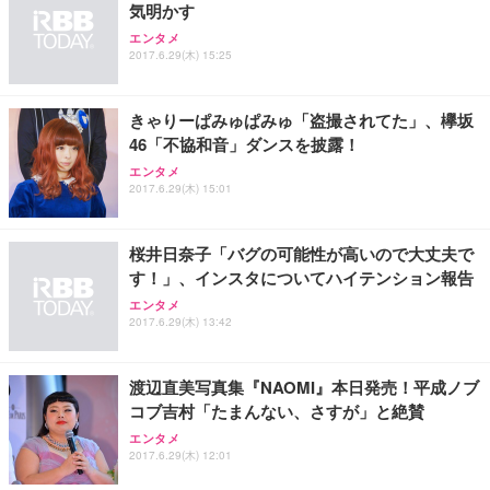
気明かす
エンタメ
2017.6.29(木) 15:25
きゃりーぱみゅぱみゅ「盗撮されてた」、欅坂
46「不協和音」ダンスを披露！
エンタメ
2017.6.29(木) 15:01
桜井日奈子「バグの可能性が高いので大丈夫で
す！」、インスタについてハイテンション報告
エンタメ
2017.6.29(木) 13:42
渡辺直美写真集『NAOMI』本日発売！平成ノブ
コブ吉村「たまんない、さすが」と絶賛
エンタメ
2017.6.29(木) 12:01