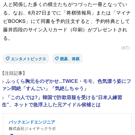
人と関係した多くの棋士たちがつづった一冊となってい
る。なお、8月27日までに「将棋情報局」または「マイナ
ビBOOKS」にて同書を予約注文すると、予約特典として
藤井四段のサイン入りカード（印刷）がプレゼントされ
る。
《KT》
エンタメトピックス
囲碁、将棋
【注目記事】
>
ふっくら胸元をのぞかせ...TWICE・モモ、色気漂う姿にフ
ァン悶絶「すんごい」「気絶しちゃう」
>
「この人では?」韓国で詐欺容疑を受ける“日本人練習
生”、ネットで急浮上した元アイドル候補とは
バックエンドエンジニア
株式会社ジェイテックラボ