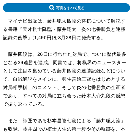
写真をすべて見る
マイナビ出版は、藤井聡太四段の将棋について解説す
る書籍『天才棋士降臨・藤井聡太 炎の七番勝負と連勝
記録の衝撃』(1,490円)を8月28日に発売する。
藤井四段は、26日に行われた対局で、ついに歴代最多
となる29連勝を達成。同書では、将棋界のニュースター
として注目を集めている藤井四段の連勝記録などについ
て、自戦解説をメインに、羽生善治三冠をはじめとする
対局相手棋士のコメント、そして炎の七番勝負の企画者
であり、すべての対局に立ち会った鈴木大介九段の感想
で振り返っている。
また、師匠である杉本昌隆七段による「藤井聡太論」
も収録。藤井四段の棋士人生の第一歩やその軌跡を、本