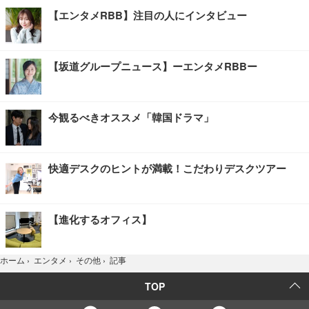
【エンタメRBB】注目の人にインタビュー
【坂道グループニュース】ーエンタメRBBー
今観るべきオススメ「韓国ドラマ」
快適デスクのヒントが満載！こだわりデスクツアー
【進化するオフィス】
記事
ホーム
›
エンタメ
›
その他
›
TOP