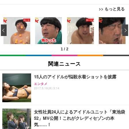
>> もっと見る
[EdoErgo] オフィスチェア 椅子 テレワーク 疲れな
EIZO ビジネス向けプレミアムモニター | FlexScan
Amazonベーシック ペットシーツ 薄型 レギュラー 1
い 跳ね上げ式アームレスト コンパクト 約105度ロッ
EV3240X-WT | 31.5型4K UHD・USB Type-C・ホワ
‹
回使い捨て 無香料 ホワイト 300枚
キング pc 事務椅子 360度回転 座面昇降 強化ナイロ
イト
ン樹脂ベース 通気性メッシュ 在宅ワーク H-WY01
￥3,373
￥5,699
￥105,595
(黒網+黒枠+黒足)
1
/
2
EIZO ビジネス向けプレミアムモニター | FlexScan
SIHOO B100 オフィスチェア／デスクチェア メッシ
Amazonベーシック ペットシーツ 厚型 ワイド 42枚
EV2740X-WT | 27.0型4K UHD・USB Type-C・ホワ
ュチェア 人間工学 疲れない ブラック
x2袋(84枚) ホワイト(吸収面:ライトブルー)
関連ニュース
イト
￥27,999
￥3,234
￥109,572
15人のアイドルが悩殺水着ショットを披露
エンタメ
Sezlife オフィスチェア デスクチェア 疲れない テレ
2017.5.18(木) 3:14
【純正品】27"ゲーミングモニター DualSense 充電
ネオ・ルーライフ ネオ・オムツ L 中型犬用 26枚入
ワーク チェア 強化バックレスト 30度ロッキング機
フック付き（CFI-ZDM1J）
り 単品
能 人間工学 椅子 腰サポート 90度跳ね上げ式アーム
レスト 3Dヘッドレスト ハンガー付き 高反発クッシ
￥49,979
￥1,800
￥7,680
ョン PCチェア 通気性メッシュ ゲーミング/勉強/事
女性社員24人によるアイドルユニット「東池袋
務用 おしゃれ パソコンチェア (ブラック)
52」MV公開！これがクレディセゾンの本
Sezlife オフィスチェア デスクチェア 疲れない テレ
【整備済み品】Dell E2724HS 27インチ 液晶モニタ
Smart Basic(スマートベーシック) 【Amazon.co.jp
気……！
ワーク チェア 強化バックレスト 30度ロッキング機
ー フルHD（1920×1080）VA 非光沢 HDMI/DisplayP
限定】 Smart Basic アイリスオーヤマ ペットシーツ