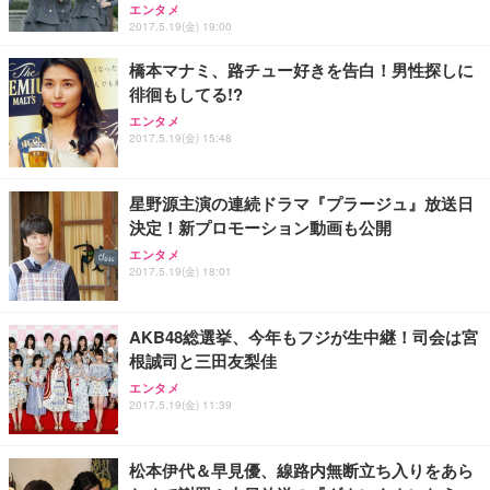
能 人間工学 椅子 腰サポート 90度跳ね上げ式アーム
ort/VGA スピーカー内蔵 高さ調整 スイベル VESA対
超厚型 お徳用 ワイド 100枚入 (x 1) (ケース販売)
エンタメ
2017.5.19(金) 19:00
レスト 3Dヘッドレスト ハンガー付き 高反発クッシ
応 ComfortView ビジネス向け
￥7,680
￥15,800
￥3,670
ョン PCチェア 通気性メッシュ ゲーミング/勉強/事
橋本マナミ、路チュー好きを告白！男性探しに
務用 おしゃれ パソコンチェア (ホワイト)
徘徊もしてる!?
ANDWINT オフィスチェア デスクチェア 肘なし メ
【MiniLED/24.5inch/280Hz/FHD】GRAPHT THE S
アイリスオーヤマ ペットシーツ 超厚型 お徳用 レギ
ッシュ 通気性 ランバーサポート付き 腰サポート ガ
HOOTER Gaming Monitor 24” Essential ゲーミン
エンタメ
ュラー 200枚入【Amazon.co.jp限定】
ス圧無段階昇降 360度回転 キャスター付き コンパク
グモニター QD 24.5インチ 1ms FHD 量子ドット 残
2017.5.19(金) 15:48
ト 幅52×奥行58.5×高さ84～96cm テレワーク 在宅
像低減 (3年保証 | 輝点保証 | 日本メーカー)
￥3,731
￥4,139
￥34,980
勤務 ブラック
星野源主演の連続ドラマ『プラージュ』放送日
決定！新プロモーション動画も公開
エンタメ
2017.5.19(金) 18:01
AKB48総選挙、今年もフジが生中継！司会は宮
根誠司と三田友梨佳
エンタメ
2017.5.19(金) 11:39
松本伊代＆早見優、線路内無断立ち入りをあら