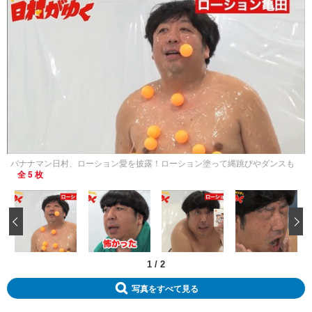
バナナマン日村、ローション愛を披露！ローション塗って縄跳びやダンスも
全 5 枚
‹
1
/
2
写真をすべて見る