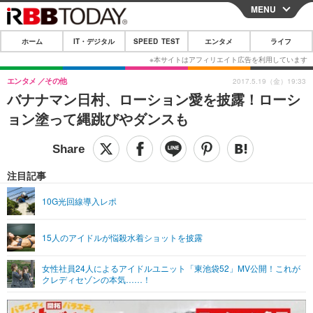
MENU
CLOSE
ホーム
IT・デジタル
SPEED TEST
エンタメ
ライフ
ホーム
IT・デジタル
エンタメ
その他
2017.5.19（金）19:33
バナナマン日村、ローション愛を披露！ローシ
IT・デジタルTOP
スマートフォン
SPEED TEST
ョン塗って縄跳びやダンスも
ネタ
ガジェット・ツール
エンタメ
ショッピング
その他
エンタメTOP
映画・ドラマ
ライフ
注目記事
韓流・K-POP
韓国・芸能
ライフTOP
グルメ
リリース一覧
10G光回線導入レポ
音楽
スポーツ
ペット
ショッピング
プッシュ通知の停止方法
15人のアイドルが悩殺水着ショットを披露
グラビア
ブログ
その他
女性社員24人によるアイドルユニット「東池袋52」MV公開！これが
ショッピング
その他
クレディセゾンの本気……！