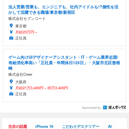
法人営業/営業も、エンジニアも、社内アイドルも!?個性を活
かして活躍できる職場/東京都/新宿区
株式会社セブンコード
東京都
月給23万円～
正社員
ゲーム向けUIデザイナーアシスタント・IT・ゲーム業界志望/
有給消化率高い「正社員・年間休日125日」・大阪市北区曾根
崎
株式会社Creer
大阪府
月給21万3,400円～35万3,400円
正社員
Sponsored by
注目の話題
iPhone 16
こだわりデスクツアー
AI