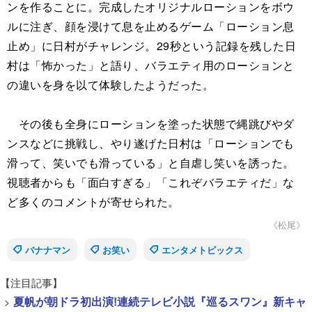
ンを作ることに。完成したオリジナルローションをボウ
ルに注ぎ、顔を浸けて息を止めるゲーム「ローション息
止め」に日村がチャレンジ。29秒という記録を残した日
村は「怖かった」と語り、バラエティ用のローションと
の違いを身を以て体験したようだった。
その後も全身にローションを塗った状態で縄跳びやダ
ンスなどに挑戦し、やり遂げた日村は「ローションでも
滑って、笑いでも滑っている」と自虐し笑いを誘った。
視聴者からも「面白すぎる」「これぞバラエティだ」な
ど多くのコメントが寄せられた。
《松尾》
バナナマン
お笑い
エンタメトピックス
【注目記事】
>
夏帆が朝ドラ初出演!連続テレビ小説『巡るスワン』新キャ