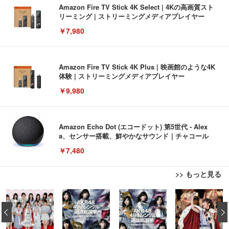
Amazon Fire TV Stick 4K Select | 4Kの高画質スト
リーミング | ストリーミングメディアプレイヤー
￥7,980
Amazon Fire TV Stick 4K Plus | 映画館のような4K
体験 | ストリーミングメディアプレイヤー
￥9,980
Amazon Echo Dot (エコードット) 第5世代 - Alex
a、センサー搭載、鮮やかなサウンド｜チャコール
￥7,480
>> もっと見る
[EdoErgo] オフィスチェア 椅子 テレワーク 疲れな
EIZO ビジネス向けプレミアムモニター | FlexScan
Amazonベーシック ペットシーツ 薄型 レギュラー 1
い 跳ね上げ式アームレスト コンパクト 約105度ロッ
EV3240X-WT | 31.5型4K UHD・USB Type-C・ホワ
‹
回使い捨て 無香料 ホワイト 300枚
キング pc 事務椅子 360度回転 座面昇降 強化ナイロ
イト
ン樹脂ベース 通気性メッシュ 在宅ワーク H-WY01
￥3,373
￥5,699
￥105,595