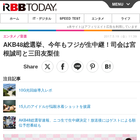
MENU
CLOSE
ホーム
IT・デジタル
SPEED TEST
エンタメ
ライフ
ホーム
IT・デジタル
エンタメ
音楽
2017.5.19（金）11:39
AKB48総選挙、今年もフジが生中継！司会は宮
IT・デジタルTOP
スマートフォン
SPEED TEST
根誠司と三田友梨佳
ネタ
ガジェット・ツール
エンタメ
ショッピング
その他
エンタメTOP
映画・ドラマ
ライフ
注目記事
韓流・K-POP
韓国・芸能
ライフTOP
グルメ
リリース一覧
10G光回線導入レポ
音楽
スポーツ
ペット
ショッピング
プッシュ通知の停止方法
15人のアイドルが悩殺水着ショットを披露
グラビア
ブログ
その他
AKB48総選挙速報、ニコ生で生中継決定！放送後にはゲストによる順
ショッピング
その他
位予想番組も