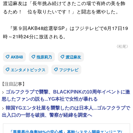
渡辺麻友は「長年挑み続けてきたこの場で有終の美を飾
るため！ 位を取りたいです！」と闘志を燃やした。
『第９回AKB48総選挙SP』はフジテレビで6月17日19
時～21時24分に放送される。
《松尾》
AKB48
指原莉乃
渡辺麻友
エンタメトピックス
フジテレビ
【注目記事】
>
ゴルフクラブで襲撃、BLACKPINKの10周年イベントに激
怒したファンの説も...YG本社で女性が暴れる
>
韓国YGエンタ社屋を襲撃したのは日本人...ゴルフクラブで
出入口の一部を破損、警察が経緯を調査へ
「異業界出身率98%の安心感」基幹システム開発エンジニア/