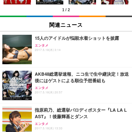
(黒網+黒枠+黒足)
1
/
2
EIZO ビジネス向けプレミアムモニター | FlexScan
SIHOO B100 オフィスチェア／デスクチェア メッシ
Amazonベーシック ペットシーツ 厚型 ワイド 42枚
EV2740X-WT | 27.0型4K UHD・USB Type-C・ホワ
ュチェア 人間工学 疲れない ブラック
x2袋(84枚) ホワイト(吸収面:ライトブルー)
関連ニュース
イト
￥27,999
￥3,234
￥109,572
15人のアイドルが悩殺水着ショットを披露
エンタメ
Sezlife オフィスチェア デスクチェア 疲れない テレ
2017.5.18(木) 3:14
【純正品】27"ゲーミングモニター DualSense 充電
ネオ・ルーライフ ネオ・オムツ L 中型犬用 26枚入
ワーク チェア 強化バックレスト 30度ロッキング機
フック付き（CFI-ZDM1J）
り 単品
能 人間工学 椅子 腰サポート 90度跳ね上げ式アーム
レスト 3Dヘッドレスト ハンガー付き 高反発クッシ
￥49,979
￥1,800
￥7,680
ョン PCチェア 通気性メッシュ ゲーミング/勉強/事
AKB48総選挙速報、ニコ生で生中継決定！放送
務用 おしゃれ パソコンチェア (ブラック)
後にはゲストによる順位予想番組も
Sezlife オフィスチェア デスクチェア 疲れない テレ
【整備済み品】Dell E2724HS 27インチ 液晶モニタ
Smart Basic(スマートベーシック) 【Amazon.co.jp
エンタメ
ワーク チェア 強化バックレスト 30度ロッキング機
ー フルHD（1920×1080）VA 非光沢 HDMI/DisplayP
限定】 Smart Basic アイリスオーヤマ ペットシーツ
2017.5.18(木) 20:57
能 人間工学 椅子 腰サポート 90度跳ね上げ式アーム
ort/VGA スピーカー内蔵 高さ調整 スイベル VESA対
超厚型 お徳用 ワイド 100枚入 (x 1) (ケース販売)
レスト 3Dヘッドレスト ハンガー付き 高反発クッシ
応 ComfortView ビジネス向け
￥7,680
￥15,800
￥3,670
ョン PCチェア 通気性メッシュ ゲーミング/勉強/事
指原莉乃、総選挙パロディポスター『LA LA L
務用 おしゃれ パソコンチェア (ホワイト)
AST』！後藤輝基とダンス
ANDWINT オフィスチェア デスクチェア 肘なし メ
【MiniLED/24.5inch/280Hz/FHD】GRAPHT THE S
アイリスオーヤマ ペットシーツ 超厚型 お徳用 レギ
ッシュ 通気性 ランバーサポート付き 腰サポート ガ
HOOTER Gaming Monitor 24” Essential ゲーミン
エンタメ
ュラー 200枚入【Amazon.co.jp限定】
ス圧無段階昇降 360度回転 キャスター付き コンパク
グモニター QD 24.5インチ 1ms FHD 量子ドット 残
2017.5.18(木) 13:33