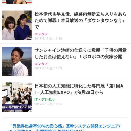
ト 幅52×奥行58.5×高さ84～96cm テレワーク 在宅
像低減 (3年保証 | 輝点保証 | 日本メーカー)
￥3,731
￥4,139
￥34,980
勤務 ブラック
松本伊代＆早見優、線路内無断立ち入りをあら
ためて謝罪！本日放送の『ダウンタウンなう』
で
エンタメ
2017.5.19(金) 10:58
サンシャイン池崎の仕送りに母親「子供の用意
したお金は使えない」！ボロボロの実家公開
エンタメ
2017.5.19(金) 11:03
日本初の人工知能に特化した専門展「第1回A
I・人工知能EXPO」が6月28日から
IT・デジタル
2017.5.19(金) 10:04
「異業界出身率98%の安心感」基幹システム開発エンジニア/