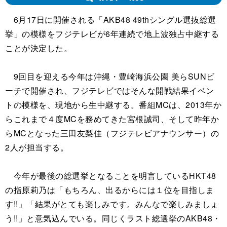
6月17日に開催される「AKB48 49thシングル選抜総選
挙」の模様をフジテレビが6年連続で地上波独占中継する
ことが決定した。
9回目を迎える今年は沖縄・豊崎海浜公園 美らSUNビ
ーチで開催され、フジテレビではそんな開戦結果イベン
トの模様を、現地から生中継する。番組MCは、2013年か
らこれまで４度MCを務めてきた宮根誠司、そして昨年か
らMCとなった三田友梨佳（フジテレビアナウンサー）の
2人が担当する。
今年が最後の総選挙となることを明言しているHKT48
の指原莉乃は「もちろん、出るからには１位を目指しま
す!!」「結果がとても楽しみです。みんなで楽しみましょ
う!!」と意気込んでいる。同じくラスト総選挙のAKB48・