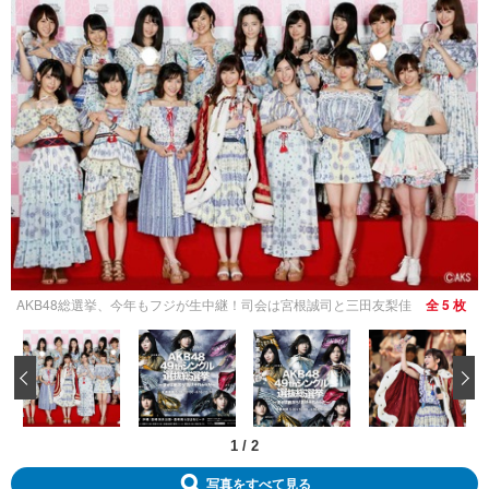
AKB48総選挙、今年もフジが生中継！司会は宮根誠司と三田友梨佳
全 5 枚
‹
1
/
2
写真をすべて見る