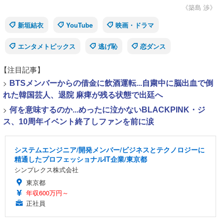
《築島 渉》
新垣結衣
YouTube
映画・ドラマ
エンタメトピックス
逃げ恥
恋ダンス
【注目記事】
>
BTSメンバーからの借金に飲酒運転...自粛中に脳出血で倒
れた韓国芸人、退院 麻痺が残る状態で出廷へ
>
何を意味するのか...めったに泣かないBLACKPINK・ジ
ス、10周年イベント終了しファンを前に涙
システムエンジニア/開発メンバー/ビジネスとテクノロジーに
精通したプロフェッショナルIT企業/東京都
シンプレクス株式会社
東京都
年収600万円～
正社員