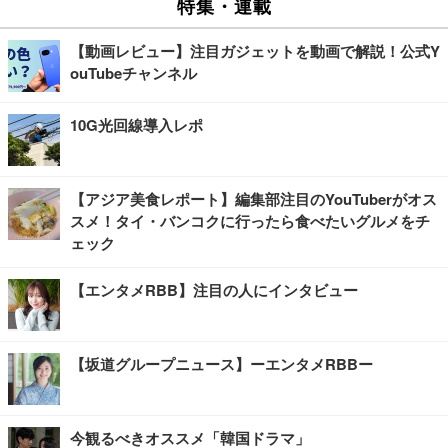
特集・連載
【動画レビュー】注目ガジェットを動画で解説！公式Y
ouTubeチャンネル
10G光回線導入レポ
【アジア美食レポート】編集部注目のYouTuberがオス
スメ！タイ・バンコクに行ったら食べたいグルメをチ
ェック
【エンタメRBB】注目の人にインタビュー
【坂道グループニュース】ーエンタメRBBー
今観るべきオススメ「韓国ドラマ」