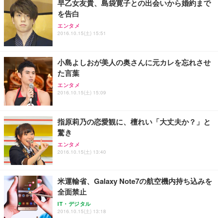
早乙女友貴、島袋寛子との出会いから婚約まで
を告白
Sezlife オフィスチェア デスクチェア 疲れない テレ
【純正品】27"ゲーミングモニター DualSense 充電
ネオ・ルーライフ ネオ・オムツ L 中型犬用 26枚入
エンタメ
ワーク チェア 強化バックレスト 30度ロッキング機
2016.10.15(土) 15:51
フック付き（CFI-ZDM1J）
り 単品
能 人間工学 椅子 腰サポート 90度跳ね上げ式アーム
レスト 3Dヘッドレスト ハンガー付き 高反発クッシ
￥49,979
￥1,800
￥7,680
ョン PCチェア 通気性メッシュ ゲーミング/勉強/事
小島よしおが美人の奥さんに元カレを忘れさせ
務用 おしゃれ パソコンチェア (ブラック)
た言葉
Sezlife オフィスチェア デスクチェア 疲れない テレ
【整備済み品】Dell E2724HS 27インチ 液晶モニタ
Smart Basic(スマートベーシック) 【Amazon.co.jp
エンタメ
ワーク チェア 強化バックレスト 30度ロッキング機
ー フルHD（1920×1080）VA 非光沢 HDMI/DisplayP
限定】 Smart Basic アイリスオーヤマ ペットシーツ
2016.10.15(土) 15:09
能 人間工学 椅子 腰サポート 90度跳ね上げ式アーム
ort/VGA スピーカー内蔵 高さ調整 スイベル VESA対
超厚型 お徳用 ワイド 100枚入 (x 1) (ケース販売)
レスト 3Dヘッドレスト ハンガー付き 高反発クッシ
応 ComfortView ビジネス向け
￥7,680
￥15,800
￥3,670
ョン PCチェア 通気性メッシュ ゲーミング/勉強/事
指原莉乃の恋愛観に、檀れい「大丈夫か？」と
務用 おしゃれ パソコンチェア (ホワイト)
驚き
ANDWINT オフィスチェア デスクチェア 肘なし メ
【MiniLED/24.5inch/280Hz/FHD】GRAPHT THE S
アイリスオーヤマ ペットシーツ 超厚型 お徳用 レギ
ッシュ 通気性 ランバーサポート付き 腰サポート ガ
HOOTER Gaming Monitor 24” Essential ゲーミン
エンタメ
ュラー 200枚入【Amazon.co.jp限定】
ス圧無段階昇降 360度回転 キャスター付き コンパク
グモニター QD 24.5インチ 1ms FHD 量子ドット 残
2016.10.15(土) 13:40
ト 幅52×奥行58.5×高さ84～96cm テレワーク 在宅
像低減 (3年保証 | 輝点保証 | 日本メーカー)
￥3,731
￥4,139
￥34,980
勤務 ブラック
米運輸省、Galaxy Note7の航空機内持ち込みを
全面禁止
IT・デジタル
2016.10.15(土) 13:18