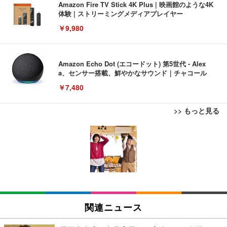
Amazon Fire TV Stick 4K Plus | 映画館のような4K
体験 | ストリーミングメディアプレイヤー
￥9,980
Amazon Echo Dot (エコードット) 第5世代 - Alex
a、センサー搭載、鮮やかなサウンド｜チャコール
￥7,480
>> もっと見る
[EdoErgo] オフィスチェア 椅子 テレワーク 疲れな
EIZO ビジネス向けプレミアムモニター | FlexScan
Amazonベーシック ペットシーツ 薄型 レギュラー 1
い 跳ね上げ式アームレスト コンパクト 約105度ロッ
EV3240X-WT | 31.5型4K UHD・USB Type-C・ホワ
回使い捨て 無香料 ホワイト 300枚
キング pc 事務椅子 360度回転 座面昇降 強化ナイロ
イト
ン樹脂ベース 通気性メッシュ 在宅ワーク H-WY01
￥3,373
￥5,699
￥105,595
(黒網+黒枠+黒足)
EIZO ビジネス向けプレミアムモニター | FlexScan
SIHOO B100 オフィスチェア／デスクチェア メッシ
Amazonベーシック ペットシーツ 厚型 ワイド 42枚
EV2740X-WT | 27.0型4K UHD・USB Type-C・ホワ
ュチェア 人間工学 疲れない ブラック
x2袋(84枚) ホワイト(吸収面:ライトブルー)
関連ニュース
イト
￥27,999
￥3,234
￥109,572