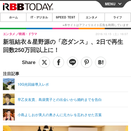
MENU
CLOSE
ホーム
IT・デジタル
SPEED TEST
エンタメ
ライフ
ホーム
IT・デジタル
エンタメ
映画・ドラマ
2016.10.15（土）16:07
新垣結衣＆星野源の「恋ダンス」、2日で再生
IT・デジタルTOP
スマートフォン
SPEED TEST
回数250万回以上に！
ネタ
ガジェット・ツール
エンタメ
ショッピング
その他
エンタメTOP
映画・ドラマ
ライフ
注目記事
韓流・K-POP
韓国・芸能
ライフTOP
グルメ
リリース一覧
10G光回線導入レポ
音楽
スポーツ
ペット
ショッピング
プッシュ通知の停止方法
早乙女友貴、島袋寛子との出会いから婚約までを告白
グラビア
ブログ
その他
ショッピング
その他
小島よしおが美人の奥さんに元カレを忘れさせた言葉