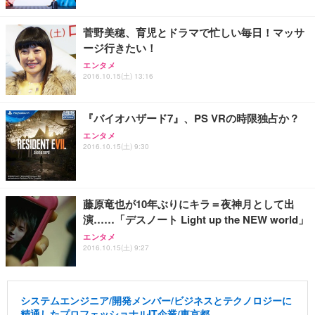
菅野美穂、育児とドラマで忙しい毎日！マッサ
ージ行きたい！
エンタメ
2016.10.15(土) 13:16
『バイオハザード7』、PS VRの時限独占か？
エンタメ
2016.10.15(土) 9:30
藤原竜也が10年ぶりにキラ＝夜神月として出
演……「デスノート Light up the NEW world」
エンタメ
2016.10.15(土) 9:27
システムエンジニア/開発メンバー/ビジネスとテクノロジーに
精通したプロフェッショナルIT企業/東京都