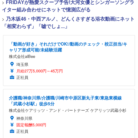
>
FRIDAYが熱愛スクープ予告!大河女優とシンガーソングラ
イター組み合わせにネットで憶測広がる
>
乃木坂46・中西アルノ、どんくさすぎる浴衣動画にネット
「相変わらず」「嘘でしょ...」
「動画が好き」それだけでOK!/動画のチェック・校正担当/キ
ャリア形成可能/未経験活躍
株式会社alBee
埼玉県
月給27万5,000円～45万円
正社員
介護職/神奈川県/介護職/川崎市中原区新丸子東/東急東横線
「武蔵小杉駅」徒歩5分
株式会社ケアリッツ・アンド・パートナーズ ケアリッツ武蔵小杉
神奈川県
固定報酬5,000円
正社員