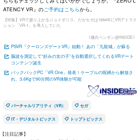
ちらもチェックしてみてはいかがでしょうか。『ZERO L
ATENCY VR』の
ご予約はこちら
から。
【特集】VRで盛り上がるジョイポリス、だがセガは1994年にVRアトラク
ション「VR-1」を導入していた
《傭兵ペンギン@INSIDE》
PSVR『クーロンズゲートVR』始動！ あの「九龍城」が蘇る
脳波を測定して“好みの女の子”を自動選択してくれるVRデート
コンテンツ誕生
バックパックPC「VR One」発表！ケーブルの呪縛から解放さ
れ、3.6Kgで90分間のVR体験が可能
バーチャルリアリティ（VR）
セガ
IT・デジタルトピックス
トップトピックス
【注目記事】