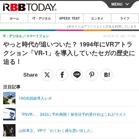
MENU
CLOSE
ホーム
IT・デジタル
SPEED TEST
エンタメ
ライフ
ホーム
IT・デジタル
IT・デジタル
スマートフォン
2016.9.14（水）17:00
やっと時代が追いついた？ 1994年にVRアトラ
IT・デジタルTOP
スマートフォン
SPEED TEST
クション「VR-1」を導入していたセガの歴史に
ネタ
ガジェット・ツール
迫る！
エンタメ
ショッピング
その他
エンタメTOP
映画・ドラマ
ライフ
韓流・K-POP
韓国・芸能
注目記事
ライフTOP
グルメ
リリース一覧
音楽
スポーツ
10G光回線導入レポ
ペット
ショッピング
プッシュ通知の停止方法
グラビア
ブログ
その他
「PSVR」、24日に予約再開！発売日予約受付分はこれがラスト
ショッピング
その他
山田孝之、VRで「わくわく感を思い出した」