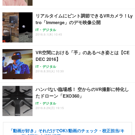
リアルタイムにピント調節できるVRカメラ！Ly
tro「Immerge」のデモ映像公開
IT・デジタル
2016.9.1(木) 10:45
VR空間における「手」のあるべき姿とは【CE
DEC 2016】
IT・デジタル
2016.8.30(火) 10:30
ハンパない臨場感！ 空からのVR撮影に特化し
たドローン「EXO360」
IT・デジタル
2016.8.29(月) 19:15
「動画が好き」それだけでOK!/動画のチェック・校正担当/キ