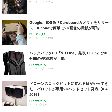
Sezlife オフィスチェア デスクチェア 疲れない テレ
【整備済み品】Dell E2724HS 27インチ 液晶モニタ
Smart Basic(スマートベーシック) 【Amazon.co.jp
2016.9.13(火) 18:05
ワーク チェア 強化バックレスト 30度ロッキング機
ー フルHD（1920×1080）VA 非光沢 HDMI/DisplayP
限定】 Smart Basic アイリスオーヤマ ペットシーツ
能 人間工学 椅子 腰サポート 90度跳ね上げ式アーム
ort/VGA スピーカー内蔵 高さ調整 スイベル VESA対
超厚型 お徳用 ワイド 100枚入 (x 1) (ケース販売)
レスト 3Dヘッドレスト ハンガー付き 高反発クッシ
応 ComfortView ビジネス向け
￥7,680
￥15,800
￥3,670
ョン PCチェア 通気性メッシュ ゲーミング/勉強/事
Google、iOS版「Cardboardカメラ」をリリー
務用 おしゃれ パソコンチェア (ホワイト)
ス！iPhoneで簡単にVR画像の撮影が可能
ANDWINT オフィスチェア デスクチェア 肘なし メ
【MiniLED/24.5inch/280Hz/FHD】GRAPHT THE S
アイリスオーヤマ ペットシーツ 超厚型 お徳用 レギ
ッシュ 通気性 ランバーサポート付き 腰サポート ガ
HOOTER Gaming Monitor 24” Essential ゲーミン
IT・デジタル
ュラー 200枚入【Amazon.co.jp限定】
ス圧無段階昇降 360度回転 キャスター付き コンパク
グモニター QD 24.5インチ 1ms FHD 量子ドット 残
2016.9.13(火) 14:18
ト 幅52×奥行58.5×高さ84～96cm テレワーク 在宅
像低減 (3年保証 | 輝点保証 | 日本メーカー)
￥3,731
￥4,139
￥34,980
勤務 ブラック
バックパックPC「VR One」発表！3.6Kgで90
分間のVR体験が可能
IT・デジタル
2016.9.12(月) 17:30
ドローンのコックピットに乗れる日がやってき
た！パロットが専用VRヘッドセット発表【IFA
2016】
IT・デジタル
2016.9.8(木) 20:15