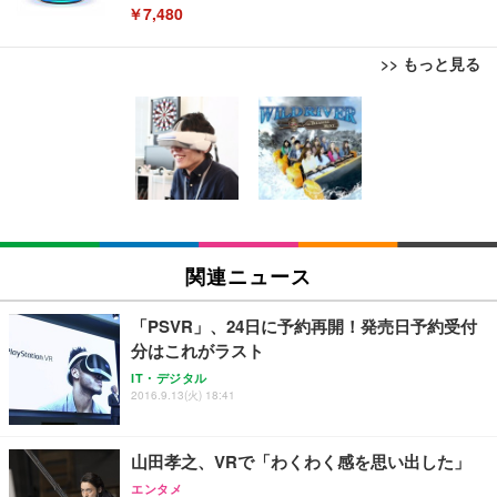
￥7,480
>> もっと見る
[EdoErgo] オフィスチェア 椅子 テレワーク 疲れな
EIZO ビジネス向けプレミアムモニター | FlexScan
Amazonベーシック ペットシーツ 薄型 レギュラー 1
い 跳ね上げ式アームレスト コンパクト 約105度ロッ
EV3240X-WT | 31.5型4K UHD・USB Type-C・ホワ
回使い捨て 無香料 ホワイト 300枚
キング pc 事務椅子 360度回転 座面昇降 強化ナイロ
イト
ン樹脂ベース 通気性メッシュ 在宅ワーク H-WY01
￥3,373
￥5,699
￥105,595
(黒網+黒枠+黒足)
EIZO ビジネス向けプレミアムモニター | FlexScan
SIHOO B100 オフィスチェア／デスクチェア メッシ
Amazonベーシック ペットシーツ 厚型 ワイド 42枚
EV2740X-WT | 27.0型4K UHD・USB Type-C・ホワ
ュチェア 人間工学 疲れない ブラック
x2袋(84枚) ホワイト(吸収面:ライトブルー)
関連ニュース
イト
￥27,999
￥3,234
￥109,572
「PSVR」、24日に予約再開！発売日予約受付
分はこれがラスト
Sezlife オフィスチェア デスクチェア 疲れない テレ
【純正品】27"ゲーミングモニター DualSense 充電
ネオ・ルーライフ ネオ・オムツ L 中型犬用 26枚入
IT・デジタル
ワーク チェア 強化バックレスト 30度ロッキング機
2016.9.13(火) 18:41
フック付き（CFI-ZDM1J）
り 単品
能 人間工学 椅子 腰サポート 90度跳ね上げ式アーム
レスト 3Dヘッドレスト ハンガー付き 高反発クッシ
￥49,979
￥1,800
￥7,680
ョン PCチェア 通気性メッシュ ゲーミング/勉強/事
山田孝之、VRで「わくわく感を思い出した」
務用 おしゃれ パソコンチェア (ブラック)
エンタメ