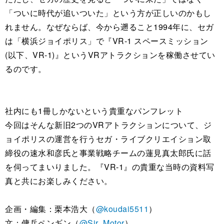
「ついに時代が追いついた」という方が正しいのかもし
れません。なぜならば、今から遡ること1994年に、セガ
は「横浜ジョイポリス」で『VR-1 スペースミッション
(以下、VR-1)』というVRアトラクションを稼働させてい
るのです。
社内にも1冊しかないという貴重なパンフレット
今回はそんな新旧2つのVRアトラクションについて、ジ
ョイポリスの運営を行うセガ・ライブクリエイション取
締役の速水和彦氏と事業戦略チームの蓮見真太郎氏に話
を伺ってまいりました。『VR-1』の貴重な当時の資料写
真と共にお楽しみください。
企画・編集：栗本浩大（
@koudai5511
）
文：傭兵ペンギン（
@Sir_Motor
）