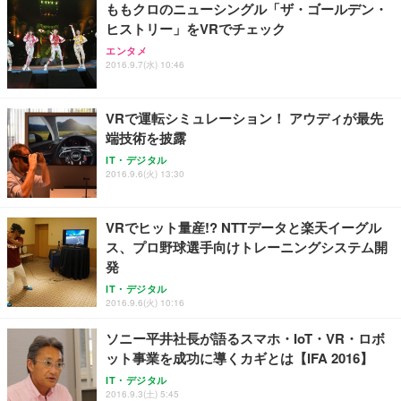
ももクロのニューシングル「ザ・ゴールデン・
ヒストリー」をVRでチェック
エンタメ
2016.9.7(水) 10:46
VRで運転シミュレーション！ アウディが最先
端技術を披露
IT・デジタル
2016.9.6(火) 13:30
VRでヒット量産!? NTTデータと楽天イーグル
ス、プロ野球選手向けトレーニングシステム開
発
IT・デジタル
2016.9.6(火) 10:16
ソニー平井社長が語るスマホ・IoT・VR・ロボ
ット事業を成功に導くカギとは【IFA 2016】
IT・デジタル
2016.9.3(土) 5:45