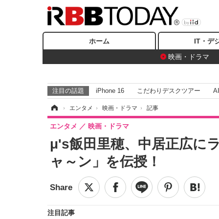
ホーム
IT・デ
映画・ドラマ
注目の話題
iPhone 16
こだわりデスクツアー
A
ホーム
›
エンタメ
›
映画・ドラマ
›
記事
エンタメ
映画・ドラマ
μ's飯田里穂、中居正広
ャ～ン」を伝授！
注目記事