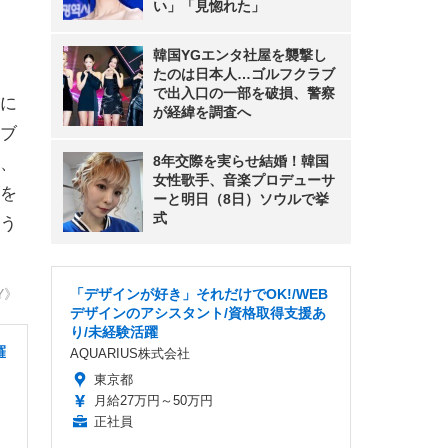
い」「見惚れた」
韓国YGエンタ社屋を襲撃し
たのは日本人…ゴルフクラブ
で出入口の一部を破損、警察
に
が経緯を調査へ
ブ
8年交際を実らせ結婚！韓国
、
女性歌手、音楽プロデューサ
を
ーと明日（8日）ソウルで挙
式
う
Y》
「デザインが好き」それだけでOK!/WEB
デザインのアシスタント/資格取得支援あ
り/未経験活躍
羅
AQUARIUS株式会社
東京都
月給27万円～50万円
正社員