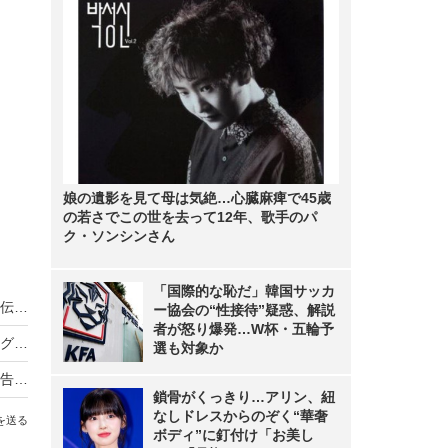
娘の遺影を見て母は気絶…心臓麻痺で45歳
の若さでこの世を去って12年、歌手のパ
ク・ソンシンさん
「国際的な恥だ」韓国サッカ
ノンスタ井上、妻から思わぬ不満！意外にモテる伝説に黄信号
ー協会の“性接待”疑惑、解説
者が怒り爆発…W杯・五輪予
超とき宣・菅田愛貴、スタジオで突然号泣「他のグループを下げる風潮にイライラしちゃう」
選も対象か
原田知世、芸能界入りのきっかけとなった俳優を告白「“会いたい”って思って」
鎖骨がくっきり…アリン、紐
なしドレスからのぞく“華奢
を送る
ボディ”に釘付け「お美し