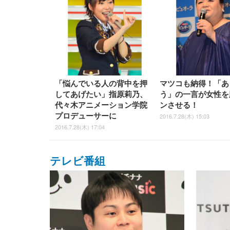
「悩んでいる人の背中を押
マツコも納得！「あ
してあげたい」指原莉乃、
う」の一言が女性を
代々木アニメーション学院
ンさせる！
プロデューサーに
2016.7.28(木) 15:03
2016.7.28(木) 17:04
テレビ番組