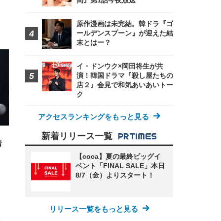
間』第1話今夜放送
原作漫画は未完結。韓ドラ『ゴ
ールデンスプーン』が迎えた結
FHD】
末とはー？
ェ
ット
 メ
レギ
 ゲ
ーサ
ンチ
 ガ
イ・ドンウク×岡田将生が共
 (3
回
演！韓国ドラマ『殺し屋たちの
ー)
ンパ
店２』会見で和気あいあいトー
高さ
ク
 在
アクセスランキングをもっと見る
新着リリース一覧
着
【coca】夏の最終ビッグイ
ベント「FINAL SALE」本日
8/7（金）よりスタート！
リリース一覧をもっと見る