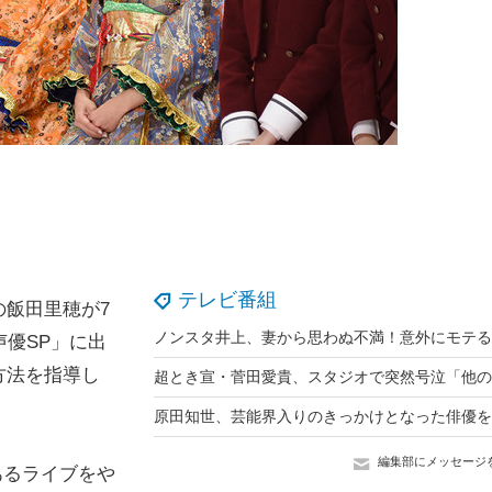
テレビ番組
飯田里穂が7
声優SP」に出
方法を指導し
編集部にメッセージ
あるライブをや