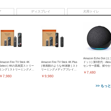
ア
ディスプレイ
犬用トイレ
Amazon Echo Dot (
Amazon Fire TV Stick 4K
Amazon Fire TV Stick 4K Plus
ドット) 第5世代 - Ale
Select | 4Kの高画質ストリー
| 映画館のような4K体験 | スト
センサー搭載、鮮やか
ミング | ストリーミングメデ
リーミングメディアプレイヤ
サウンド｜チャコール
￥7,480
ィアプレイヤー
ー
￥7,980
￥9,980
>> もっ