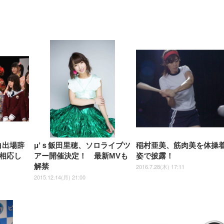
【整備済み品】Dell
【MiniLED/24.5inch/280Hz/
正品】27"ゲーミングモ
ANDWINT オフィスチ
アイリスオーヤマ ペ
Sezlife オフィスチェア デスク
ネオ・ルーライフ ネオ・オム
E2724HS 27インチ 液晶モ
Sezlife オフィスチェア デスク
Smart Basic(スマートベーシ
GRAPHT THE SHOOTER
ー DualSense 充電フッ
ア デスクチェア 肘なし
シーツ 超厚型 お徳用 
チェア 疲れない テレワーク
ツ L 中型犬用 26枚入り 単品
ニター フル
チェア 疲れない テレワーク
ック) 【Amazon.co.jp限定】
Gaming Monitor 24” Essential
き（CFI-ZDM1J）
ッシュ 通気性 ランバ
ュラー 200枚入
チェア 強化バックレスト 30
HD（1920×1080）VA 非光
チェア 強化バックレスト 30度
Smart Basic アイリスオーヤマ
ーミングモニター QD 24.5イ
ポート付き 腰サポート
【Amazon.co.jp限定】
￥1,800
￥15,800
￥34,980
9,979
度ロッキング機能 人間工学 椅
沢 HDMI/DisplayPort/VGA
ロッキング機能 人間工学 椅子
ペットシーツ 超厚型 お徳用
￥4,139
￥3,731
1ms FHD 量子ドット 残像低減
ス圧無段階昇降 360度
￥7,680
￥7,680
￥3,670
子 腰サポート 90度跳ね上げ
スピーカー内蔵 高さ調整 ス
腰サポート 90度跳ね上げ式ア
ワイド 100枚入 (x 1) (ケース
年保証 | 輝点保証 | 日本メーカ
転 キャスター付き コ
式アームレスト 3Dヘッドレス
イベル VESA対応
ームレスト 3Dヘッドレスト
販売)
クト 幅52×奥行58.5×
ト ハンガー付き 高反発クッシ
ComfortView ビジネス向け
ハンガー付き 高反発クッショ
84～96cm テレワーク
ョン PCチェア 通気性メッシ
ン PCチェア 通気性メッシュ
宅勤務 ブラック
ュ ゲーミング/勉強/事務用 お
ゲーミング/勉強/事務用 おし
しゃれ パソコンチェア (ブラ
ゃれ パソコンチェア (ホワイ
ック)
ト)
白出場辞
μ’ｓ飯田里穂、ソロライブツ
稲村亜美、筋肉美を体操
相応し
アー開催決定！ 最新MVも
姿で披露！
解禁
2016.7.28(木) 17:11
2015.12.14(月) 21:00