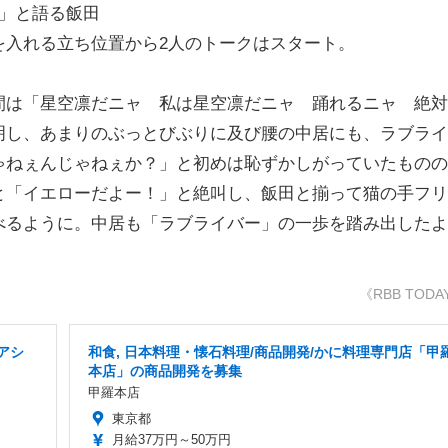
」と語る飯田
を入れる立ち位置から2人のトークはスタート。
は「星空凛だニャ 私は星空凛だニャ 踊れるニャ 絶対
明し、あまりのぶっとびぶりに及び腰の中居にも、ラブライ
ゃねぇんじゃねぇか？」と初めは恥ずかしがっていたものの
と「イエローだよー！」と絶叫し、飯田と揃って猫の手フリ
べるように。中居も「ラブライバー」の一歩を踏み出したよ
《RBB TODA
アシ
和食, 日本料理・懐石料理/商品開発/かに料理専門店「甲
本店」の商品開発を募集
甲羅本店
東京都
月給37万円～50万円