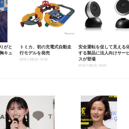
りがと
トミカ、初の充電式自動走
安全運転を促して見える
胸キュ
行モデルを発売
する製品に法人向けサー
スが登場
2016.7.28(木) 15:30
2016.7.28(木) 16:45