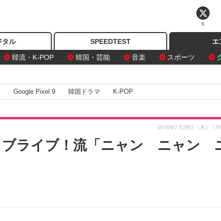
X
ジタル
SPEEDTEST
エ
韓流・K-POP
韓国・芸能
音楽
スポーツ
I
Google Pixel 9
韓国ドラマ
K-POP
2016年7月28日（木） 17
にラブライブ！流「ニャン ニャン 