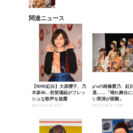
関連ニュース
EIZO ビジネス向けプレミア
EIZO ビジネス向けプレミア
【純
[EdoErgo] オフィスチェア 椅
Amazonベーシック ペットシ
SIHOO B100 オフィスチェア
Amazonベーシック ペットシ
ムモニター | FlexScan
ムモニター | FlexScan
ニタ
子 テレワーク 疲れない 跳ね
ーツ 薄型 レギュラー 1回使い
／デスクチェア メッシュチェ
ーツ 厚型 ワイド 42枚x2袋(84
EV3240X-WT | 31.5型4K
EV2740X-WT | 27.0型4K
ク付
上げ式アームレスト コンパク
捨て 無香料 ホワイト 300枚
ア 人間工学 疲れない ブラッ
枚) ホワイト(吸収面:ライトブ
UHD・USB Type-C・ホワイ
UHD・USB Type-C・ホワイ
ト 約105度ロッキング pc 事務
￥105,595
￥109,572
ク
ルー)
￥4
ト
ト
￥5,699
￥3,373
￥27,999
￥3,234
椅子 360度回転 座面昇降 強化
ナイロン樹脂ベース 通気性メ
ッシュ 在宅ワーク H-
WY01(黒網+黒枠+黒足)
【NHK紅白】大原櫻子、乃
μ'sの南條愛乃、紅
木坂46…初登場組がフレッ
退……「晴れ舞台に
シュな歌声を披露
い実演が困難」
2015.12.31(木) 20:07
2015.12.28(月) 13:50