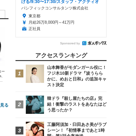
げる/9:30〜17:30/スタッフ・アクティオ
パシフィックコンサルタンツ株式会社
東京都
月給26万8,000円～41万円
正社員
Sponsored by
アクセスランキング
山本舞香がモダンガール役に！
エコー
フジ木10新ドラマ『波うらら
xa、
かに、めおと日和』の追加キャ
な
スト決定
韓ドラ『殺し屋たちの店』完
結！衝撃のラストをあなたはど
と見る
う思ったか？
工藤阿須加・臼田あさ美がラブ
シーン！『初情事まであと1時