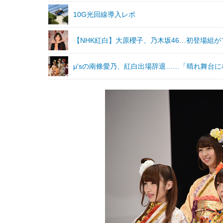
10G光回線導入レポ
【NHK紅白】大原櫻子、乃木坂46…初登場組
μ'sの南條愛乃、紅白出場辞退……「晴れ舞台