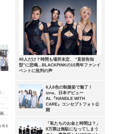
40人だけ？時間も場所未定、 “直前告知
型”に悲鳴…BLACKPINKの10周年ファンイ
ベントに批判の声
6人6色の制服姿で魅了！
新時代のプロ野球観戦スタイル！VR空間を動きながら楽しむ「バーチャルハマスタ」を体験！
izna、日本デビュー
AL『HANDLE WITH
【CP+2019】ありそうでなかったスマホに直挿しする360度カメラ
CARE』コンセプトフォト公
開
京佳、出口亜梨沙ら5人の美女が登場！VR特典動画付き写真集が発売
「私たちのお金と時間は？」
を送る
8万票は無駄になってしまう