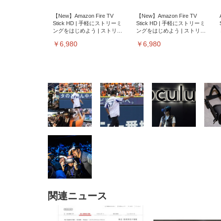
【New】Amazon Fire TV
【New】Amazon Fire TV
Stick HD | 手軽にストリーミ
Stick HD | 手軽にストリーミ
ングをはじめよう | ストリー
ングをはじめよう | ストリー
ミングメディアプレイヤー
ミングメディアプレイヤー
￥6,980
￥6,980
EIZO ビジネス向けプレミア
EIZO ビジネス向けプレミア
【純
[EdoErgo] オフィスチェア 椅
Amazonベーシック ペットシ
SIHOO B100 オフィスチェア
Amazonベーシック ペットシ
ムモニター | FlexScan
ムモニター | FlexScan
ニタ
子 テレワーク 疲れない 跳ね
ーツ 薄型 レギュラー 1回使い
／デスクチェア メッシュチェ
ーツ 厚型 ワイド 42枚x2袋(84
EV3240X-WT | 31.5型4K
EV2740X-WT | 27.0型4K
ク付
上げ式アームレスト コンパク
捨て 無香料 ホワイト 300枚
ア 人間工学 疲れない ブラッ
枚) ホワイト(吸収面:ライトブ
UHD・USB Type-C・ホワイ
UHD・USB Type-C・ホワイ
ト 約105度ロッキング pc 事務
￥105,595
￥109,572
ク
ルー)
￥4
ト
ト
￥5,699
￥3,373
￥27,999
￥3,234
椅子 360度回転 座面昇降 強化
関連ニュース
ナイロン樹脂ベース 通気性メ
ッシュ 在宅ワーク H-
WY01(黒網+黒枠+黒足)