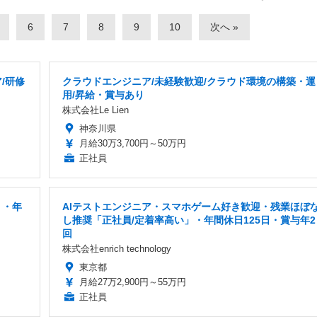
6
7
8
9
10
次へ
/研修
クラウドエンジニア/未経験歓迎/クラウド環境の構築・運
用/昇給・賞与あり
株式会社Le Lien
神奈川県
月給30万3,700円～50万円
正社員
り・年
AIテストエンジニア・スマホゲーム好き歓迎・残業ほぼ
し推奨「正社員/定着率高い」・年間休日125日・賞与年2
回
株式会社enrich technology
東京都
月給27万2,900円～55万円
正社員