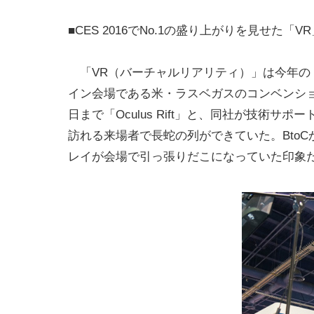
■CES 2016でNo.1の盛り上がりを見せた「
「VR（バーチャルリアリティ）」は今年の「C
イン会場である米・ラスベガスのコンベンショ
日まで「Oculus Rift」と、同社が技術サ
訪れる来場者で長蛇の列ができていた。BtoC
レイが会場で引っ張りだこになっていた印象