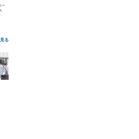
エコー
xa、
な
と見る
FHD】
ェ
ット
 メ
レギ
 ゲ
ーサ
ンチ
 ガ
 (3
回
ー)
ンパ
高さ
 在