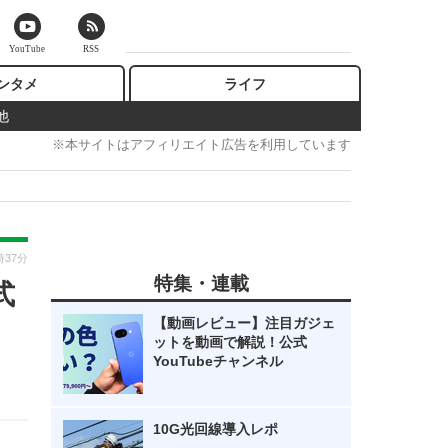
YouTube
RSS
ンタメ
ライフ
他
※本サイトはアフィリエイト広告を利用しています
時37分
特集・連載
式
【動画レビュー】注目ガジェ
ットを動画で解説！公式
YouTubeチャンネル
10G光回線導入レポ