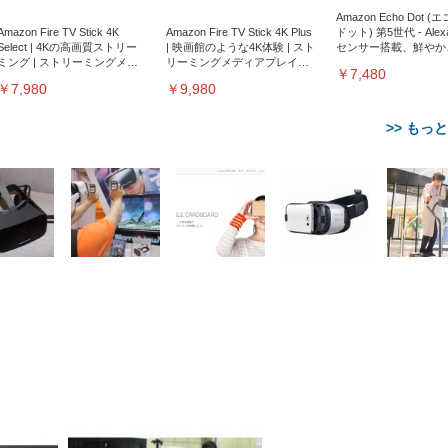
Amazon Echo Dot (
Amazon Fire TV Stick 4K
Amazon Fire TV Stick 4K Plus
ドット) 第5世代 - Ale
Select | 4Kの高画質ストリー
| 映画館のような4K体験 | スト
センサー搭載、鮮やか
ミング | ストリーミングメデ
リーミングメディアプレイヤ
サウンド｜チャコール
￥7,480
ィアプレイヤー
ー
￥7,980
￥9,980
>> もっ
【整備済み品】Dell
【MiniLED/24.5inch/280Hz/
正品】27"ゲーミングモ
ANDWINT オフィスチ
アイリスオーヤマ ペ
Sezlife オフィスチェア デスク
ネオ・ルーライフ ネオ・オム
E2724HS 27インチ 液晶モ
Sezlife オフィスチェア デスク
Smart Basic(スマートベーシ
GRAPHT THE SHOOTER
ー DualSense 充電フッ
ア デスクチェア 肘なし
シーツ 超厚型 お徳用 
チェア 疲れない テレワーク
ツ L 中型犬用 26枚入り 単品
ニター フル
チェア 疲れない テレワーク
ック) 【Amazon.co.jp限定】
Gaming Monitor 24” Essential
き（CFI-ZDM1J）
ッシュ 通気性 ランバ
ュラー 200枚入
チェア 強化バックレスト 30
HD（1920×1080）VA 非光
チェア 強化バックレスト 30度
Smart Basic アイリスオーヤマ
ーミングモニター QD 24.5イ
ポート付き 腰サポート
【Amazon.co.jp限定】
￥1,800
￥15,800
￥34,980
9,979
度ロッキング機能 人間工学 椅
沢 HDMI/DisplayPort/VGA
ロッキング機能 人間工学 椅子
ペットシーツ 超厚型 お徳用
￥4,139
￥3,731
1ms FHD 量子ドット 残像低減
ス圧無段階昇降 360度
￥7,680
￥7,680
￥3,670
子 腰サポート 90度跳ね上げ
スピーカー内蔵 高さ調整 ス
腰サポート 90度跳ね上げ式ア
ワイド 100枚入 (x 1) (ケース
年保証 | 輝点保証 | 日本メーカ
転 キャスター付き コ
式アームレスト 3Dヘッドレス
イベル VESA対応
ームレスト 3Dヘッドレスト
販売)
クト 幅52×奥行58.5×
ト ハンガー付き 高反発クッシ
ComfortView ビジネス向け
ハンガー付き 高反発クッショ
84～96cm テレワーク
ョン PCチェア 通気性メッシ
ン PCチェア 通気性メッシュ
宅勤務 ブラック
ュ ゲーミング/勉強/事務用 お
ゲーミング/勉強/事務用 おし