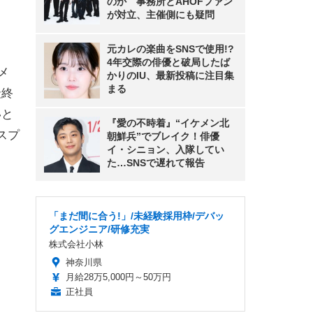
のか 事務所とAHOFファン
が対立、主催側にも疑問
元カレの楽曲をSNSで使用!?
4年交際の俳優と破局したば
メ
かりのIU、最新投稿に注目集
まる
最終
いと
『愛の不時着』“イケメン北
スプ
朝鮮兵”でブレイク！俳優
イ・シニョン、入隊してい
た…SNSで遅れて報告
「まだ間に合う!」/未経験採用枠/デバッ
グエンジニア/研修充実
株式会社小林
神奈川県
月給28万5,000円～50万円
正社員