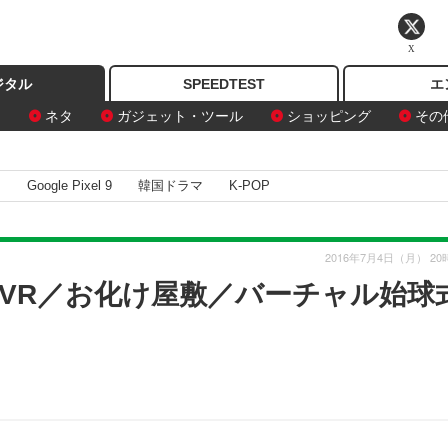
X
ジタル
SPEEDTEST
エ
ン
ネタ
ガジェット・ツール
ショッピング
その
I
Google Pixel 9
韓国ドラマ
K-POP
2016年7月4日（月） 20
ion VR／お化け屋敷／バーチャル始球