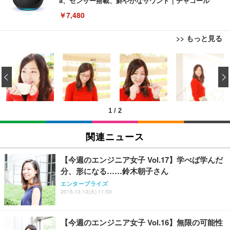
a、センサー搭載、鮮やかなサウンド｜チャコール
￥7,480
>> もっと見る
[EdoErgo] オフィスチェア 椅子 テレワーク 疲れな
EIZO ビジネス向けプレミアムモニター | FlexScan
Amazonベーシック ペットシーツ 薄型 レギュラー 1
い 跳ね上げ式アームレスト コンパクト 約105度ロッ
EV3240X-WT | 31.5型4K UHD・USB Type-C・ホワ
‹
回使い捨て 無香料 ホワイト 300枚
キング pc 事務椅子 360度回転 座面昇降 強化ナイロ
イト
ン樹脂ベース 通気性メッシュ 在宅ワーク H-WY01
￥3,373
￥5,699
￥105,595
(黒網+黒枠+黒足)
1
/
2
EIZO ビジネス向けプレミアムモニター | FlexScan
SIHOO B100 オフィスチェア／デスクチェア メッシ
Amazonベーシック ペットシーツ 厚型 ワイド 42枚
EV2740X-WT | 27.0型4K UHD・USB Type-C・ホワ
ュチェア 人間工学 疲れない ブラック
x2袋(84枚) ホワイト(吸収面:ライトブルー)
関連ニュース
イト
￥27,999
￥3,234
￥109,572
【今週のエンジニア女子 Vol.17】学べば学んだ
分、形になる……鈴木朝子さん
Sezlife オフィスチェア デスクチェア 疲れない テレ
【純正品】27"ゲーミングモニター DualSense 充電
ネオ・ルーライフ ネオ・オムツ L 中型犬用 26枚入
エンタープライズ
ワーク チェア 強化バックレスト 30度ロッキング機
2015.10.13(火) 11:00
フック付き（CFI-ZDM1J）
り 単品
能 人間工学 椅子 腰サポート 90度跳ね上げ式アーム
レスト 3Dヘッドレスト ハンガー付き 高反発クッシ
￥49,979
￥1,800
￥7,680
ョン PCチェア 通気性メッシュ ゲーミング/勉強/事
【今週のエンジニア女子 Vol.16】無限の可能性
務用 おしゃれ パソコンチェア (ブラック)