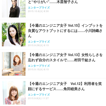
と“やりがい”……木皿智子さん
Sezlife オフィスチェア デスクチェア 疲れない テレ
【整備済み品】Dell E2724HS 27インチ 液晶モニタ
Smart Basic(スマートベーシック) 【Amazon.co.jp
エンタープライズ
ワーク チェア 強化バックレスト 30度ロッキング機
ー フルHD（1920×1080）VA 非光沢 HDMI/DisplayP
限定】 Smart Basic アイリスオーヤマ ペットシーツ
2015.10.6(火) 8:30
能 人間工学 椅子 腰サポート 90度跳ね上げ式アーム
ort/VGA スピーカー内蔵 高さ調整 スイベル VESA対
超厚型 お徳用 ワイド 100枚入 (x 1) (ケース販売)
レスト 3Dヘッドレスト ハンガー付き 高反発クッシ
応 ComfortView ビジネス向け
￥7,680
￥15,800
￥3,670
ョン PCチェア 通気性メッシュ ゲーミング/勉強/事
【今週のエンジニア女子 Vol.15】インプットを
務用 おしゃれ パソコンチェア (ホワイト)
良質なアウトプットにするには……小川詩織さ
ANDWINT オフィスチェア デスクチェア 肘なし メ
【MiniLED/24.5inch/280Hz/FHD】GRAPHT THE S
アイリスオーヤマ ペットシーツ 超厚型 お徳用 レギ
ん
ッシュ 通気性 ランバーサポート付き 腰サポート ガ
HOOTER Gaming Monitor 24” Essential ゲーミン
ュラー 200枚入【Amazon.co.jp限定】
ス圧無段階昇降 360度回転 キャスター付き コンパク
グモニター QD 24.5インチ 1ms FHD 量子ドット 残
エンタープライズ
ト 幅52×奥行58.5×高さ84～96cm テレワーク 在宅
像低減 (3年保証 | 輝点保証 | 日本メーカー)
￥3,731
2015.9.29(火) 8:15
￥4,139
￥34,980
勤務 ブラック
【今週のエンジニア女子 Vol.13】女性らしさを
忘れず自分のスタイルで……村田千紘さん
エンタープライズ
2015.9.15(火) 8:15
【今週のエンジニア女子 Vol.12】利用者を笑
顔にするサービス……角田睦美さん
エンタープライズ
2015.9.8(火) 11:27