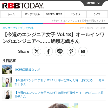
MENU
CLOSE
ホーム
IT・デジタル
SPEED TEST
エンタメ
ライフ
ホーム
IT・デジタル
エンタープライズ
その他
2015.10.27（火）8:15
【今週のエンジニア女子 Vol.18】オールインワ
IT・デジタルTOP
スマートフォン
SPEED TEST
ンのエンジニアへ……嵯峨志織さん
ネタ
ガジェット・ツール
エンタメ
ショッピング
その他
エンタメTOP
映画・ドラマ
ライフ
注目記事
韓流・K-POP
韓国・芸能
ライフTOP
グルメ
リリース一覧
10G光回線導入レポ
音楽
スポーツ
ペット
ショッピング
プッシュ通知の停止方法
【今週のエンジニア女子 Vol.17】学べば学んだ分、形になる……鈴木
朝子さん
グラビア
ブログ
その他
【今週のエンジニア女子 Vol.16】無限の可能性と“やりがい”……木皿
ショッピング
その他
智子さん