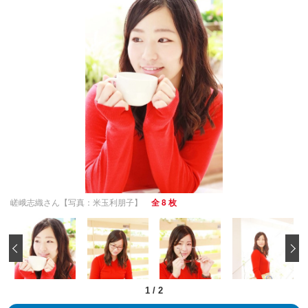
嵯峨志織さん【写真：米玉利朋子】
全 8 枚
‹
1
/
2