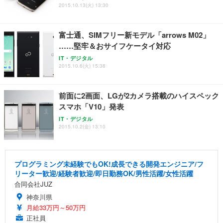
ュラー 200枚入【Amazon.co.jp限定】
ス圧無段階昇降 360度回転 キャスター付き コンパク
グモニター QD 24.5インチ 1ms FHD 量子ドット 残
2015.10.13(火) 13:30
ト 幅52×奥行58.5×高さ84～96cm テレワーク 在宅
像低減 (3年保証 | 輝点保証 | 日本メーカー)
￥3,731
￥4,139
￥34,980
勤務 ブラック
富士通、SIMフリー新モデル「arrows M02」
……堅牢＆おサイフケータイ対応
IT・デジタル
2015.10.6(火) 15:38
前面に2画面、LGが2カメラ搭載のハイスペック
スマホ「V10」発表
IT・デジタル
2015.10.2(金) 13:10
プログラミング未経験でもOK!成長できる開発エンジニア/フ
リーター歓迎/経験者歓迎/即日勤務OK/男性活躍/女性活躍
合同会社JUZ
神奈川県
月給33万円～50万円
正社員