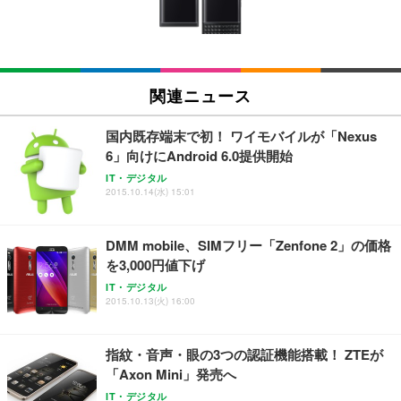
ン樹脂ベース 通気性メッシュ 在宅ワーク H-WY01
￥3,373
￥5,699
￥105,595
(黒網+黒枠+黒足)
EIZO ビジネス向けプレミアムモニター | FlexScan
SIHOO B100 オフィスチェア／デスクチェア メッシ
Amazonベーシック ペットシーツ 厚型 ワイド 42枚
EV2740X-WT | 27.0型4K UHD・USB Type-C・ホワ
ュチェア 人間工学 疲れない ブラック
x2袋(84枚) ホワイト(吸収面:ライトブルー)
関連ニュース
イト
￥27,999
￥3,234
￥109,572
国内既存端末で初！ ワイモバイルが「Nexus
6」向けにAndroid 6.0提供開始
Sezlife オフィスチェア デスクチェア 疲れない テレ
【純正品】27"ゲーミングモニター DualSense 充電
ネオ・ルーライフ ネオ・オムツ L 中型犬用 26枚入
IT・デジタル
ワーク チェア 強化バックレスト 30度ロッキング機
2015.10.14(水) 15:01
フック付き（CFI-ZDM1J）
り 単品
能 人間工学 椅子 腰サポート 90度跳ね上げ式アーム
レスト 3Dヘッドレスト ハンガー付き 高反発クッシ
￥49,979
￥1,800
￥7,680
ョン PCチェア 通気性メッシュ ゲーミング/勉強/事
DMM mobile、SIMフリー「Zenfone 2」の価格
務用 おしゃれ パソコンチェア (ブラック)
を3,000円値下げ
Sezlife オフィスチェア デスクチェア 疲れない テレ
【整備済み品】Dell E2724HS 27インチ 液晶モニタ
Smart Basic(スマートベーシック) 【Amazon.co.jp
IT・デジタル
ワーク チェア 強化バックレスト 30度ロッキング機
ー フルHD（1920×1080）VA 非光沢 HDMI/DisplayP
限定】 Smart Basic アイリスオーヤマ ペットシーツ
2015.10.13(火) 16:00
能 人間工学 椅子 腰サポート 90度跳ね上げ式アーム
ort/VGA スピーカー内蔵 高さ調整 スイベル VESA対
超厚型 お徳用 ワイド 100枚入 (x 1) (ケース販売)
レスト 3Dヘッドレスト ハンガー付き 高反発クッシ
応 ComfortView ビジネス向け
￥7,680
￥15,800
￥3,670
ョン PCチェア 通気性メッシュ ゲーミング/勉強/事
指紋・音声・眼の3つの認証機能搭載！ ZTEが
務用 おしゃれ パソコンチェア (ホワイト)
「Axon Mini」発売へ
ANDWINT オフィスチェア デスクチェア 肘なし メ
【MiniLED/24.5inch/280Hz/FHD】GRAPHT THE S
アイリスオーヤマ ペットシーツ 超厚型 お徳用 レギ
ッシュ 通気性 ランバーサポート付き 腰サポート ガ
HOOTER Gaming Monitor 24” Essential ゲーミン
IT・デジタル