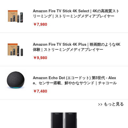
Amazon Fire TV Stick 4K Select | 4Kの高画質スト
リーミング | ストリーミングメディアプレイヤー
￥7,980
Amazon Fire TV Stick 4K Plus | 映画館のような4K
体験 | ストリーミングメディアプレイヤー
￥9,980
Amazon Echo Dot (エコードット) 第5世代 - Alex
a、センサー搭載、鮮やかなサウンド｜チャコール
￥7,480
>> もっと見る
[EdoErgo] オフィスチェア 椅子 テレワーク 疲れな
EIZO ビジネス向けプレミアムモニター | FlexScan
Amazonベーシック ペットシーツ 薄型 レギュラー 1
い 跳ね上げ式アームレスト コンパクト 約105度ロッ
EV3240X-WT | 31.5型4K UHD・USB Type-C・ホワ
回使い捨て 無香料 ホワイト 300枚
キング pc 事務椅子 360度回転 座面昇降 強化ナイロ
イト