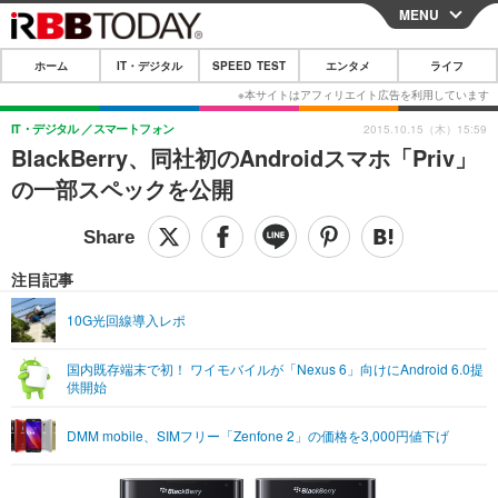
MENU
CLOSE
ホーム
IT・デジタル
SPEED TEST
エンタメ
ライフ
ホーム
IT・デジタル
IT・デジタル
スマートフォン
2015.10.15（木）15:59
BlackBerry、同社初のAndroidスマホ「Priv」
IT・デジタルTOP
スマートフォン
SPEED TEST
の一部スペックを公開
ネタ
ガジェット・ツール
エンタメ
ショッピング
その他
エンタメTOP
映画・ドラマ
ライフ
注目記事
韓流・K-POP
韓国・芸能
ライフTOP
グルメ
リリース一覧
10G光回線導入レポ
音楽
スポーツ
ペット
ショッピング
プッシュ通知の停止方法
国内既存端末で初！ ワイモバイルが「Nexus 6」向けにAndroid 6.0提
供開始
グラビア
ブログ
その他
ショッピング
その他
DMM mobile、SIMフリー「Zenfone 2」の価格を3,000円値下げ