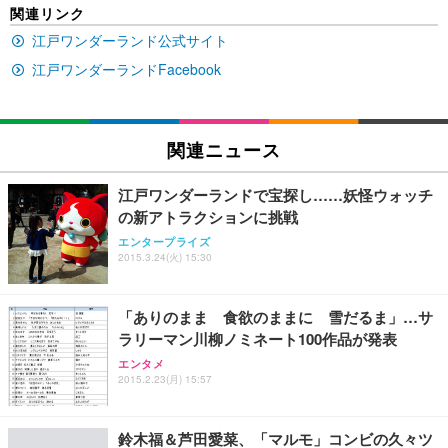
SIHOO B100 オフィスチェア／デスクチェア メッシ
Amazonベーシック ペットシーツ 厚型 ワイド 42枚
関連リンク
EV2740X-WT | 27.0型4K UHD・USB Type-C・ホワ
ュチェア 人間工学 疲れない ブラック
x2袋(84枚) ホワイト(吸収面:ライトブルー)
イト
江戸ワンダーランド公式サイト
￥27,999
￥3,234
￥109,572
江戸ワンダーランドFacebook
Sezlife オフィスチェア デスクチェア 疲れない テレ
【純正品】27"ゲーミングモニター DualSense 充電
ネオ・ルーライフ ネオ・オムツ L 中型犬用 26枚入
ワーク チェア 強化バックレスト 30度ロッキング機
フック付き（CFI-ZDM1J）
り 単品
関連ニュース
能 人間工学 椅子 腰サポート 90度跳ね上げ式アーム
レスト 3Dヘッドレスト ハンガー付き 高反発クッシ
￥49,979
￥1,800
￥7,680
ョン PCチェア 通気性メッシュ ゲーミング/勉強/事
江戸ワンダーランドで宝探し……妖怪ウォッチ
務用 おしゃれ パソコンチェア (ブラック)
の新アトラクションに挑戦
Sezlife オフィスチェア デスクチェア 疲れない テレ
【整備済み品】Dell E2724HS 27インチ 液晶モニタ
Smart Basic(スマートベーシック) 【Amazon.co.jp
エンタープライズ
ワーク チェア 強化バックレスト 30度ロッキング機
ー フルHD（1920×1080）VA 非光沢 HDMI/DisplayP
限定】 Smart Basic アイリスオーヤマ ペットシーツ
2015.3.24(火) 15:30
能 人間工学 椅子 腰サポート 90度跳ね上げ式アーム
ort/VGA スピーカー内蔵 高さ調整 スイベル VESA対
超厚型 お徳用 ワイド 100枚入 (x 1) (ケース販売)
レスト 3Dヘッドレスト ハンガー付き 高反発クッシ
応 ComfortView ビジネス向け
￥7,680
￥15,800
￥3,670
ョン PCチェア 通気性メッシュ ゲーミング/勉強/事
「ありのまま 食欲のままに 雪だるま」…サ
務用 おしゃれ パソコンチェア (ホワイト)
ラリーマン川柳ノミネート100作品が発表
ANDWINT オフィスチェア デスクチェア 肘なし メ
【MiniLED/24.5inch/280Hz/FHD】GRAPHT THE S
アイリスオーヤマ ペットシーツ 超厚型 お徳用 レギ
エンタメ
ッシュ 通気性 ランバーサポート付き 腰サポート ガ
HOOTER Gaming Monitor 24” Essential ゲーミン
ュラー 200枚入【Amazon.co.jp限定】
2015.2.23(月) 15:57
ス圧無段階昇降 360度回転 キャスター付き コンパク
グモニター QD 24.5インチ 1ms FHD 量子ドット 残
ト 幅52×奥行58.5×高さ84～96cm テレワーク 在宅
像低減 (3年保証 | 輝点保証 | 日本メーカー)
￥3,731
￥4,139
￥34,980
勤務 ブラック
鈴木福＆芦田愛菜、「マルモ」コンビの久々ツ