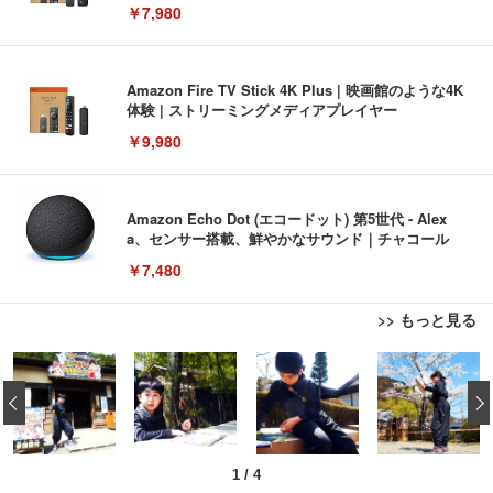
￥7,980
Amazon Fire TV Stick 4K Plus | 映画館のような4K
体験 | ストリーミングメディアプレイヤー
￥9,980
Amazon Echo Dot (エコードット) 第5世代 - Alex
a、センサー搭載、鮮やかなサウンド｜チャコール
￥7,480
>> もっと見る
[EdoErgo] オフィスチェア 椅子 テレワーク 疲れな
EIZO ビジネス向けプレミアムモニター | FlexScan
Amazonベーシック ペットシーツ 薄型 レギュラー 1
い 跳ね上げ式アームレスト コンパクト 約105度ロッ
EV3240X-WT | 31.5型4K UHD・USB Type-C・ホワ
‹
回使い捨て 無香料 ホワイト 300枚
キング pc 事務椅子 360度回転 座面昇降 強化ナイロ
イト
ン樹脂ベース 通気性メッシュ 在宅ワーク H-WY01
￥3,373
￥5,699
￥105,595
(黒網+黒枠+黒足)
1
/
4
EIZO ビジネス向けプレミアムモニター | FlexScan