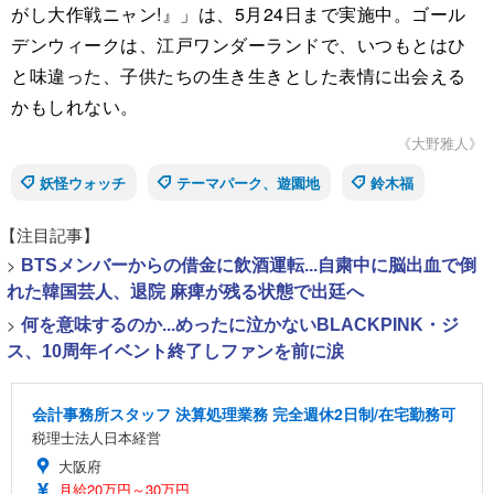
がし大作戦ニャン!』」は、5月24日まで実施中。ゴール
デンウィークは、江戸ワンダーランドで、いつもとはひ
と味違った、子供たちの生き生きとした表情に出会える
かもしれない。
《大野雅人》
妖怪ウォッチ
テーマパーク、遊園地
鈴木福
【注目記事】
>
BTSメンバーからの借金に飲酒運転...自粛中に脳出血で倒
れた韓国芸人、退院 麻痺が残る状態で出廷へ
>
何を意味するのか...めったに泣かないBLACKPINK・ジ
ス、10周年イベント終了しファンを前に涙
会計事務所スタッフ 決算処理業務 完全週休2日制/在宅勤務可
税理士法人日本経営
大阪府
月給20万円～30万円