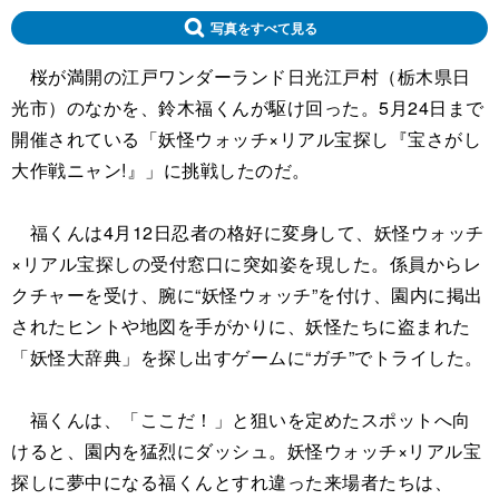
写真をすべて見る
桜が満開の江戸ワンダーランド日光江戸村（栃木県日
光市）のなかを、鈴木福くんが駆け回った。5月24日まで
開催されている「妖怪ウォッチ×リアル宝探し『宝さがし
大作戦ニャン!』」に挑戦したのだ。
福くんは4月12日忍者の格好に変身して、妖怪ウォッチ
×リアル宝探しの受付窓口に突如姿を現した。係員からレ
クチャーを受け、腕に“妖怪ウォッチ”を付け、園内に掲出
されたヒントや地図を手がかりに、妖怪たちに盗まれた
「妖怪大辞典」を探し出すゲームに“ガチ”でトライした。
福くんは、「ここだ！」と狙いを定めたスポットへ向
けると、園内を猛烈にダッシュ。妖怪ウォッチ×リアル宝
探しに夢中になる福くんとすれ違った来場者たちは、