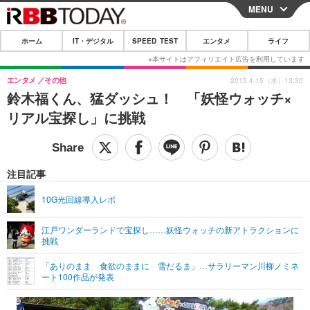
MENU
CLOSE
ホーム
IT・デジタル
SPEED TEST
エンタメ
ライフ
ホーム
IT・デジタル
エンタメ
その他
2015.4.15（水）13:30
鈴木福くん、猛ダッシュ！ 「妖怪ウォッチ×
IT・デジタルTOP
スマートフォン
SPEED TEST
リアル宝探し」に挑戦
ネタ
ガジェット・ツール
エンタメ
ショッピング
その他
エンタメTOP
映画・ドラマ
ライフ
注目記事
韓流・K-POP
韓国・芸能
ライフTOP
グルメ
リリース一覧
10G光回線導入レポ
音楽
スポーツ
ペット
ショッピング
プッシュ通知の停止方法
江戸ワンダーランドで宝探し……妖怪ウォッチの新アトラクションに
挑戦
グラビア
ブログ
その他
「ありのまま 食欲のままに 雪だるま」…サラリーマン川柳ノミネ
ショッピング
その他
ート100作品が発表