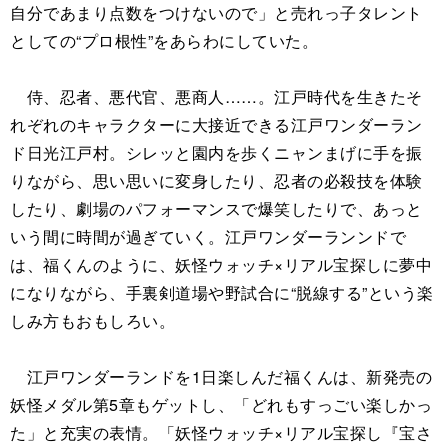
自分であまり点数をつけないので」と売れっ子タレント
としての“プロ根性”をあらわにしていた。
侍、忍者、悪代官、悪商人……。江戸時代を生きたそ
れぞれのキャラクターに大接近できる江戸ワンダーラン
ド日光江戸村。シレッと園内を歩くニャンまげに手を振
りながら、思い思いに変身したり、忍者の必殺技を体験
したり、劇場のパフォーマンスで爆笑したりで、あっと
いう間に時間が過ぎていく。江戸ワンダーランンドで
は、福くんのように、妖怪ウォッチ×リアル宝探しに夢中
になりながら、手裏剣道場や野試合に“脱線する”という楽
しみ方もおもしろい。
江戸ワンダーランドを1日楽しんだ福くんは、新発売の
妖怪メダル第5章もゲットし、「どれもすっごい楽しかっ
た」と充実の表情。「妖怪ウォッチ×リアル宝探し『宝さ