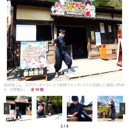
鈴木福くん、江戸ワンダーランドで妖怪ウォッチ×リアル宝探しに挑戦（Phot
o：大野雅人）
全 16 枚
‹
1
/
4