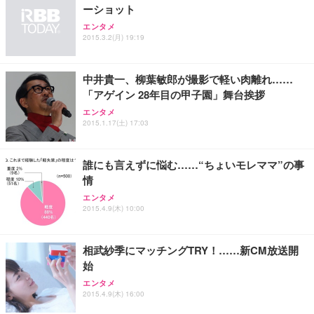
ーショット
エンタメ
2015.3.2(月) 19:19
中井貴一、柳葉敏郎が撮影で軽い肉離れ……
「アゲイン 28年目の甲子園」舞台挨拶
エンタメ
2015.1.17(土) 17:03
誰にも言えずに悩む……“ちょいモレママ”の事
情
エンタメ
2015.4.9(木) 10:00
相武紗季にマッチングTRY！……新CM放送開
始
エンタメ
2015.4.9(木) 16:00