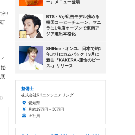
ー』メニュー登場
の神
BTS・Vが広告モデル務める
の研
韓国コーヒーチェーン、マニ
ラに1号店オープンで東南ア
ジア進出本格化
SHINee・オンユ、日本で約1
年ぶりにカムバック！9月に
ィ
新曲『KAKERA -運命のピー
ス-』リリース
を始
展
整備士
株式会社KHエンジニアリング
篤》
愛知県
月給19万円～30万円
正社員