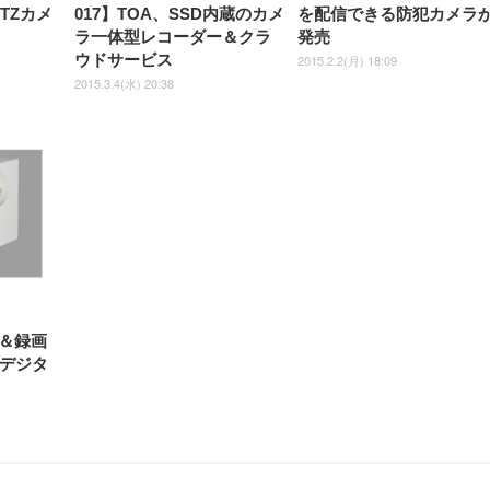
TZカメ
017】TOA、SSD内蔵のカメ
を配信できる防犯カメラ
ラ一体型レコーダー＆クラ
発売
ウドサービス
2015.2.2(月) 18:09
2015.3.4(水) 20:38
＆録画
蔵デジタ