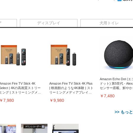
ア
ディスプレイ
犬用トイレ
Amazon Echo Dot (
Amazon Fire TV Stick 4K
Amazon Fire TV Stick 4K Plus
ドット) 第5世代 - Ale
Select | 4Kの高画質ストリー
| 映画館のような4K体験 | スト
センサー搭載、鮮やか
ミング | ストリーミングメデ
リーミングメディアプレイヤ
サウンド｜チャコール
￥7,480
ィアプレイヤー
ー
￥7,980
￥9,980
>> もっ