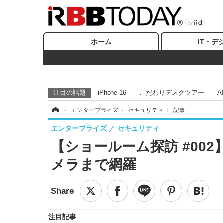
ホーム
IT・デ
注目の話題
iPhone 16
こだわりデスクツアー
A
ホーム
›
エンタープライズ
›
セキュリティ
›
記事
エンタープライズ
セキュリティ
【ショールーム探訪 #00
メラまで網羅
注目記事