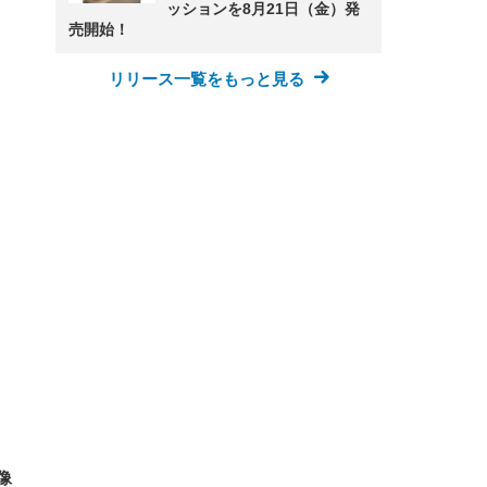
ッションを8月21日（金）発
売開始！
リリース一覧をもっと見る
FHD】
ェ
ット
 メ
レギ
 ゲ
ーサ
ンチ
 ガ
 (3
回
ー)
ンパ
高さ
 在
像