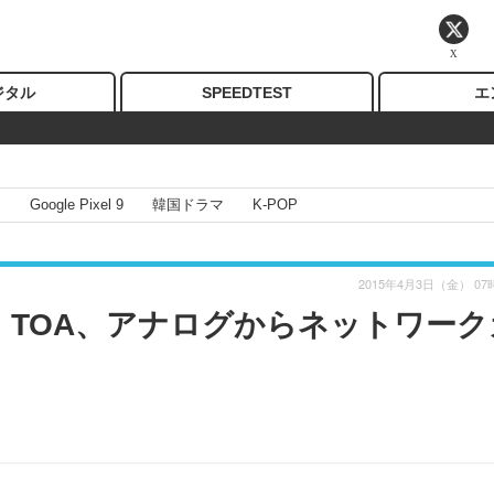
X
ジタル
SPEEDTEST
エ
I
Google Pixel 9
韓国ドラマ
K-POP
2015年4月3日（金） 07
2】TOA、アナログからネットワーク