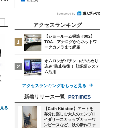
Sponsored by
アクセスランキング
【ショールーム探訪 #002】
TOA、アナログからネットワ
ークカメラまで網羅
オムロンがパチンコの“のめり
込み”防止技術！ 顔認証システ
ム活用
エコー
xa、
な
アクセスランキングをもっと見る
新着リリース一覧
と見る
【Cath Kidston】アートを
存分に楽しむ大人のエンブロ
イダリースカラップカラーワ
ンピースなど、秋の新作ファ