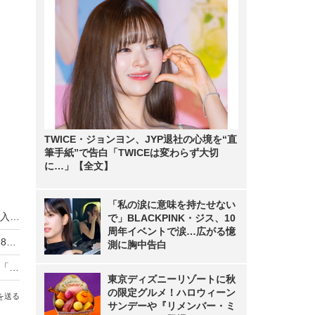
TWICE・ジョンヨン、JYP退社の心境を“直
筆手紙”で告白「TWICEは変わらず大切
に…」【全文】
「私の涙に意味を持たせない
顔認証による徘徊防止対策への現場の声は？…導入事例紹介
で」BLACKPINK・ジス、10
周年イベントで涙…広がる憶
山手線の新型電車「E235系」に防犯カメラ 2018年春から
測に胸中告白
手軽さはそのままに性能アップ！家庭用IPカメラ「Arlo PRO」
東京ディズニーリゾートに秋
の限定グルメ！ハロウィーン
を送る
サンデーや『リメンバー・ミ