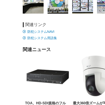
関連リンク
EIZO ビジネス向けプレミア
EIZO ビジネス向けプレミア
【純
[EdoErgo] オフィスチェア 椅
Amazonベーシック ペットシ
SIHOO B100 オフィスチェア
Amazonベーシック ペットシ
ムモニター | FlexScan
ムモニター | FlexScan
ニタ
防犯システムNAVI
子 テレワーク 疲れない 跳ね
ーツ 薄型 レギュラー 1回使い
／デスクチェア メッシュチェ
ーツ 厚型 ワイド 42枚x2袋(84
EV3240X-WT | 31.5型4K
EV2740X-WT | 27.0型4K
ク付
上げ式アームレスト コンパク
捨て 無香料 ホワイト 300枚
ア 人間工学 疲れない ブラッ
枚) ホワイト(吸収面:ライトブ
防犯システム用語集
UHD・USB Type-C・ホワイ
UHD・USB Type-C・ホワイ
ト 約105度ロッキング pc 事務
￥105,595
￥109,572
ク
ルー)
￥4
ト
ト
￥5,699
￥3,373
￥27,999
￥3,234
椅子 360度回転 座面昇降 強化
ナイロン樹脂ベース 通気性メ
関連ニュース
ッシュ 在宅ワーク H-
WY01(黒網+黒枠+黒足)
TOA、HD-SDI規格のフル
最大360倍ズームが