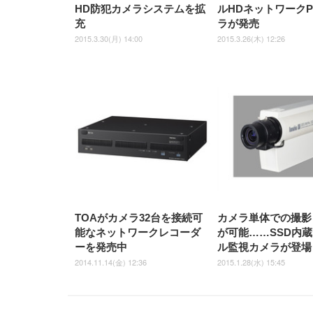
HD防犯カメラシステムを拡
ルHDネットワークP
充
ラが発売
2015.3.30(月) 14:00
2015.3.26(木) 12:26
TOAがカメラ32台を接続可
カメラ単体での撮影
能なネットワークレコーダ
が可能……SSD内
ーを発売中
ル監視カメラが登場
2014.11.14(金) 12:36
2015.1.28(水) 15:45