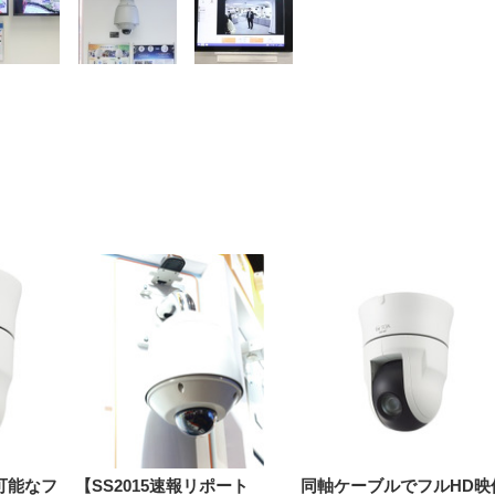
【整備済み品】Dell
【MiniLED/24.5inch/280Hz/
正品】27"ゲーミングモ
ANDWINT オフィスチ
アイリスオーヤマ ペ
Sezlife オフィスチェア デスク
ネオ・ルーライフ ネオ・オム
E2724HS 27インチ 液晶モ
Sezlife オフィスチェア デスク
Smart Basic(スマートベーシ
GRAPHT THE SHOOTER
ー DualSense 充電フッ
ア デスクチェア 肘なし
シーツ 超厚型 お徳用 
チェア 疲れない テレワーク
ツ L 中型犬用 26枚入り 単品
ニター フル
チェア 疲れない テレワーク
ック) 【Amazon.co.jp限定】
Gaming Monitor 24” Essential
き（CFI-ZDM1J）
ッシュ 通気性 ランバ
ュラー 200枚入
チェア 強化バックレスト 30
HD（1920×1080）VA 非光
チェア 強化バックレスト 30度
Smart Basic アイリスオーヤマ
ーミングモニター QD 24.5イ
ポート付き 腰サポート
【Amazon.co.jp限定】
￥1,800
￥15,800
￥34,980
9,979
度ロッキング機能 人間工学 椅
沢 HDMI/DisplayPort/VGA
ロッキング機能 人間工学 椅子
ペットシーツ 超厚型 お徳用
￥4,139
￥3,731
1ms FHD 量子ドット 残像低減
ス圧無段階昇降 360度
￥7,680
￥7,680
￥3,670
子 腰サポート 90度跳ね上げ
スピーカー内蔵 高さ調整 ス
腰サポート 90度跳ね上げ式ア
ワイド 100枚入 (x 1) (ケース
年保証 | 輝点保証 | 日本メーカ
転 キャスター付き コ
式アームレスト 3Dヘッドレス
イベル VESA対応
ームレスト 3Dヘッドレスト
販売)
クト 幅52×奥行58.5×
ト ハンガー付き 高反発クッシ
ComfortView ビジネス向け
ハンガー付き 高反発クッショ
84～96cm テレワーク
ョン PCチェア 通気性メッシ
ン PCチェア 通気性メッシュ
宅勤務 ブラック
ュ ゲーミング/勉強/事務用 お
ゲーミング/勉強/事務用 おし
しゃれ パソコンチェア (ブラ
ゃれ パソコンチェア (ホワイ
ック)
ト)
可能なフ
【SS2015速報リポート
同軸ケーブルでフルHD映