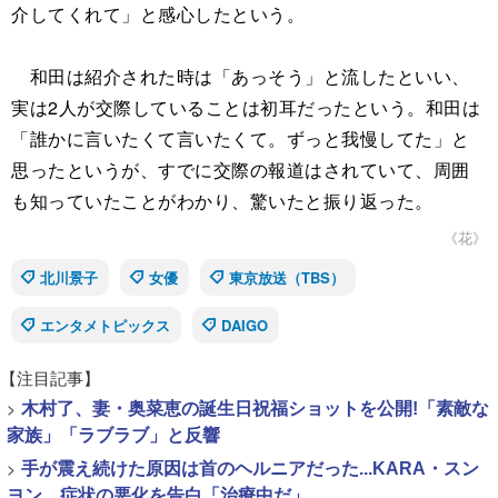
介してくれて」と感心したという。
和田は紹介された時は「あっそう」と流したといい、
実は2人が交際していることは初耳だったという。和田は
「誰かに言いたくて言いたくて。ずっと我慢してた」と
思ったというが、すでに交際の報道はされていて、周囲
も知っていたことがわかり、驚いたと振り返った。
《花》
北川景子
女優
東京放送（TBS）
エンタメトピックス
DAIGO
【注目記事】
>
木村了、妻・奥菜恵の誕生日祝福ショットを公開!「素敵な
家族」「ラブラブ」と反響
>
手が震え続けた原因は首のヘルニアだった...KARA・スン
ヨン、症状の悪化を告白「治療中だ」