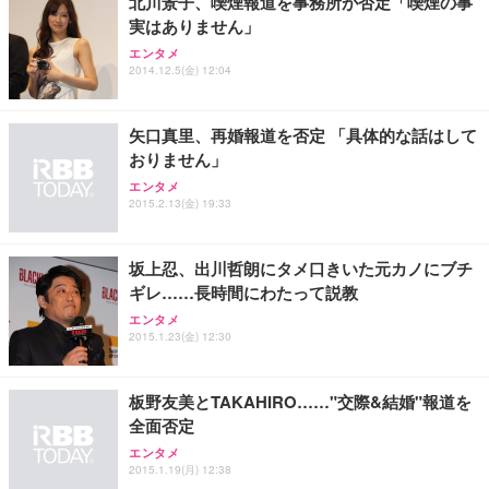
北川景子、喫煙報道を事務所が否定「喫煙の事
務用 おしゃれ パソコンチェア (ホワイト)
実はありません」
ANDWINT オフィスチェア デスクチェア 肘なし メ
【MiniLED/24.5inch/280Hz/FHD】GRAPHT THE S
アイリスオーヤマ ペットシーツ 超厚型 お徳用 レギ
ッシュ 通気性 ランバーサポート付き 腰サポート ガ
HOOTER Gaming Monitor 24” Essential ゲーミン
エンタメ
ュラー 200枚入【Amazon.co.jp限定】
ス圧無段階昇降 360度回転 キャスター付き コンパク
グモニター QD 24.5インチ 1ms FHD 量子ドット 残
2014.12.5(金) 12:04
ト 幅52×奥行58.5×高さ84～96cm テレワーク 在宅
像低減 (3年保証 | 輝点保証 | 日本メーカー)
￥3,731
￥4,139
￥34,980
勤務 ブラック
矢口真里、再婚報道を否定 「具体的な話はして
おりません」
エンタメ
2015.2.13(金) 19:33
坂上忍、出川哲朗にタメ口きいた元カノにブチ
ギレ……長時間にわたって説教
エンタメ
2015.1.23(金) 12:30
板野友美とTAKAHIRO……"交際&結婚"報道を
全面否定
エンタメ
2015.1.19(月) 12:38