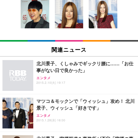
[EdoErgo] オフィスチェア 椅子 テレワーク 疲れな
EIZO ビジネス向けプレミアムモニター | FlexScan
Amazonベーシック ペットシーツ 薄型 レギュラー 1
い 跳ね上げ式アームレスト コンパクト 約105度ロッ
EV3240X-WT | 31.5型4K UHD・USB Type-C・ホワ
回使い捨て 無香料 ホワイト 300枚
キング pc 事務椅子 360度回転 座面昇降 強化ナイロ
イト
ン樹脂ベース 通気性メッシュ 在宅ワーク H-WY01
￥3,373
￥5,699
￥105,595
(黒網+黒枠+黒足)
EIZO ビジネス向けプレミアムモニター | FlexScan
SIHOO B100 オフィスチェア／デスクチェア メッシ
Amazonベーシック ペットシーツ 厚型 ワイド 42枚
EV2740X-WT | 27.0型4K UHD・USB Type-C・ホワ
ュチェア 人間工学 疲れない ブラック
x2袋(84枚) ホワイト(吸収面:ライトブルー)
関連ニュース
イト
￥27,999
￥3,234
￥109,572
北川景子、くしゃみでギックリ腰に……「お仕
事がない日で良かった」
Sezlife オフィスチェア デスクチェア 疲れない テレ
【純正品】27"ゲーミングモニター DualSense 充電
ネオ・ルーライフ ネオ・オムツ L 中型犬用 26枚入
エンタメ
ワーク チェア 強化バックレスト 30度ロッキング機
フック付き（CFI-ZDM1J）
り 単品
2015.2.10(火) 19:17
能 人間工学 椅子 腰サポート 90度跳ね上げ式アーム
レスト 3Dヘッドレスト ハンガー付き 高反発クッシ
￥49,979
￥1,800
￥7,680
ョン PCチェア 通気性メッシュ ゲーミング/勉強/事
マツコ＆モックンで「ウィッシュ」攻め！ 北川
務用 おしゃれ パソコンチェア (ブラック)
景子、ウィッシュ「好きです」
Sezlife オフィスチェア デスクチェア 疲れない テレ
【整備済み品】Dell E2724HS 27インチ 液晶モニタ
Smart Basic(スマートベーシック) 【Amazon.co.jp
エンタメ
ワーク チェア 強化バックレスト 30度ロッキング機
ー フルHD（1920×1080）VA 非光沢 HDMI/DisplayP
限定】 Smart Basic アイリスオーヤマ ペットシーツ
2015.1.28(水) 16:00
能 人間工学 椅子 腰サポート 90度跳ね上げ式アーム
ort/VGA スピーカー内蔵 高さ調整 スイベル VESA対
超厚型 お徳用 ワイド 100枚入 (x 1) (ケース販売)
レスト 3Dヘッドレスト ハンガー付き 高反発クッシ
応 ComfortView ビジネス向け
￥7,680
￥15,800
￥3,670
ョン PCチェア 通気性メッシュ ゲーミング/勉強/事