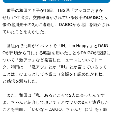
歌手の和田アキ子が15日、TBS系「アッコにおまか
せ!」に生出演。交際報道がされている歌手のDAIGOと女
優の北川景子の2人に遭遇し、DAIGOから北川を紹介され
ていたことを明かした。
番組内で北川がイベントで「IH。I’m Happy!」とDAIG
Oが日頃から口にする略語を用いたことやDAIGOが交際に
ついて「激アツ」など発言したニュースについてトー
ク。和田は「『激アツ』とか『IH』とか言っているって
ことは、ひょっとして本当に（交際を）認めたかもね」
と感想を漏らした。
また、和田は「私、あるところで2人に会ったんです
よ。ちゃんと紹介して頂いて」とウワサの2人と遭遇した
ことを告白。「いいな～DAIGO、ちゃんと（北川を）紹