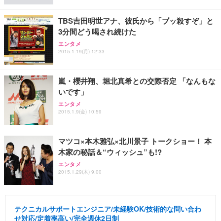
TBS吉田明世アナ、彼氏から「ブッ殺すぞ」と
3分間どう喝され続けた
エンタメ
2015.1.19(月) 12:33
嵐・櫻井翔、堀北真希との交際否定 「なんもな
いです」
エンタメ
2015.1.9(金) 10:59
マツコ×本木雅弘×北川景子 トークショー！ 本
木家の秘話＆“ウィッシュ”も!?
エンタメ
2015.1.29(木) 9:00
テクニカルサポートエンジニア/未経験OK/技術的な問い合わ
せ対応/定着率高い/完全週休2日制