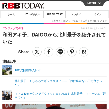
MENU
CLOSE
ホーム
IT・デジタル
SPEED TEST
エンタメ
ライフ
ホーム
IT・デジタル
エンタメ
その他
2015.2.16（月）14:01
和田アキ子、DAIGOから北川景子を紹介されて
IT・デジタルTOP
スマートフォン
SPEED TEST
いた
ネタ
ガジェット・ツール
エンタメ
ショッピング
その他
エンタメTOP
映画・ドラマ
ライフ
注目記事
韓流・K-POP
韓国・芸能
ライフTOP
グルメ
リリース一覧
10G光回線導入レポ
音楽
スポーツ
ペット
ショッピング
プッシュ通知の停止方法
北川景子、くしゃみでギックリ腰に……「お仕事がない日で良かっ
た」
グラビア
ブログ
その他
マツコ＆モックンで「ウィッシュ」攻め！ 北川景子、ウィッシュ「好
ショッピング
その他
きです」