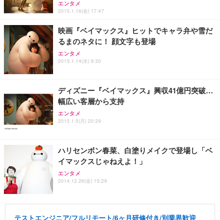
エンタメ
2015.1.16(金) 17:47
映画『ベイマックス』ヒットでキャラ弁や雪だ
るまのネタに！ 顔文字も登場
エンタメ
2015.1.14(水) 9:30
ディズニー『ベイマックス』興収41億円突破…
幅広い客層から支持
エンタメ
2015.1.5(月) 20:29
ハリセンボン春菜、白塗りメイクで登場し「ベ
イマックスじゃねえよ！」
エンタメ
2014.12.26(金) 15:29
テストエンジニア/フルリモート/6ヶ月研修付き/別業界歓迎