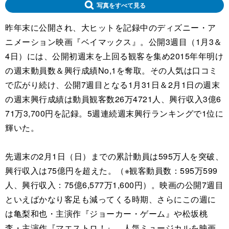
写真をすべて見る
昨年末に公開され、大ヒットを記録中のディズニー・ア
ニメーション映画『ベイマックス』。公開3週目（1月3＆
4日）には、公開初週末を上回る観客を集め2015年年明け
の週末動員数＆興行成績No,1を奪取。その人気は口コミ
で広がり続け、公開7週目となる1月31日＆2月1日の週末
の週末興行成績は動員観客数26万4721人、興行収入3億6
71万3,700円を記録。5週連続週末興行ランキングで1位に
輝いた。
先週末の2月1日（日）までの累計動員は595万人を突破、
興行収入は75億円を超えた。（※観客動員数：595万599
人、興行収入：75億6,577万1,600円）。映画の公開7週目
といえばかなり客足も減ってくる時期、さらにこの週に
は亀梨和也・主演作『ジョーカー・ゲーム』や松坂桃
李・主演作『マエストロ！』、人気ミュージカルを映画