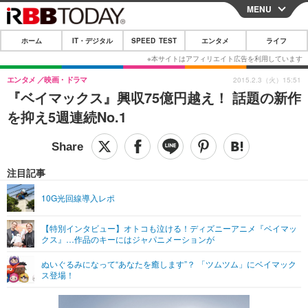
MENU
CLOSE
ホーム
IT・デジタル
SPEED TEST
エンタメ
ライフ
ホーム
IT・デジタル
エンタメ
映画・ドラマ
2015.2.3（火）15:51
『ベイマックス』興収75億円越え！ 話題の新作
IT・デジタルTOP
スマートフォン
SPEED TEST
を抑え5週連続No.1
ネタ
ガジェット・ツール
エンタメ
ショッピング
その他
エンタメTOP
映画・ドラマ
ライフ
注目記事
韓流・K-POP
韓国・芸能
ライフTOP
グルメ
リリース一覧
10G光回線導入レポ
音楽
スポーツ
ペット
ショッピング
プッシュ通知の停止方法
【特別インタビュー】オトコも泣ける！ディズニーアニメ『ベイマッ
クス』…作品のキーにはジャパニメーションが
グラビア
ブログ
その他
ぬいぐるみになって“あなたを癒します”？ 「ツムツム」にベイマック
ショッピング
その他
ス登場！