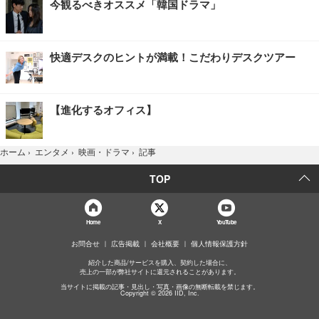
今観るべきオススメ「韓国ドラマ」
快適デスクのヒントが満載！こだわりデスクツアー
【進化するオフィス】
記事
ホーム
›
エンタメ
›
映画・ドラマ
›
TOP
Home
X
YouTube
お問合せ
広告掲載
会社概要
個人情報保護方針
紹介した商品/サービスを購入、契約した場合に、
売上の一部が弊社サイトに還元されることがあります。
当サイトに掲載の記事・見出し・写真・画像の無断転載を禁じます。
Copyright © 2026 IID, Inc.