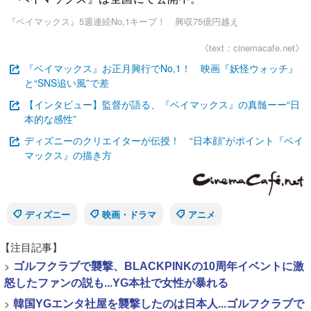
『ベイマックス』5週連続No,1キープ！ 興収75億円越え
《text：cinemacafe.net》
『ベイマックス』お正月興行でNo,1！ 映画『妖怪ウォッチ』
と“SNS追い風”で差
【インタビュー】監督が語る、『ベイマックス』の真髄ーー“日
本的な感性”
ディズニーのクリエイターが伝授！ “日本顔”がポイント『ベイ
マックス』の描き方
ディズニー
映画・ドラマ
アニメ
【注目記事】
>
ゴルフクラブで襲撃、BLACKPINKの10周年イベントに激
怒したファンの説も...YG本社で女性が暴れる
>
韓国YGエンタ社屋を襲撃したのは日本人...ゴルフクラブで