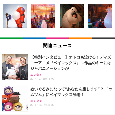
[EdoErgo] オフィスチェア 椅子 テレワーク 疲れな
EIZO ビジネス向けプレミアムモニター | FlexScan
Amazonベーシック ペットシーツ 薄型 レギュラー 1
い 跳ね上げ式アームレスト コンパクト 約105度ロッ
EV3240X-WT | 31.5型4K UHD・USB Type-C・ホワ
回使い捨て 無香料 ホワイト 300枚
キング pc 事務椅子 360度回転 座面昇降 強化ナイロ
イト
ン樹脂ベース 通気性メッシュ 在宅ワーク H-WY01
￥3,373
￥5,699
￥105,595
(黒網+黒枠+黒足)
EIZO ビジネス向けプレミアムモニター | FlexScan
SIHOO B100 オフィスチェア／デスクチェア メッシ
Amazonベーシック ペットシーツ 厚型 ワイド 42枚
EV2740X-WT | 27.0型4K UHD・USB Type-C・ホワ
ュチェア 人間工学 疲れない ブラック
x2袋(84枚) ホワイト(吸収面:ライトブルー)
関連ニュース
イト
￥27,999
￥3,234
￥109,572
【特別インタビュー】オトコも泣ける！ディズ
ニーアニメ『ベイマックス』…作品のキーには
Sezlife オフィスチェア デスクチェア 疲れない テレ
ジャパニメーションが
【純正品】27"ゲーミングモニター DualSense 充電
ネオ・ルーライフ ネオ・オムツ L 中型犬用 26枚入
ワーク チェア 強化バックレスト 30度ロッキング機
フック付き（CFI-ZDM1J）
り 単品
エンタメ
能 人間工学 椅子 腰サポート 90度跳ね上げ式アーム
2014.12.13(土) 8:00
レスト 3Dヘッドレスト ハンガー付き 高反発クッシ
￥49,979
￥1,800
￥7,680
ョン PCチェア 通気性メッシュ ゲーミング/勉強/事
ぬいぐるみになって“あなたを癒します”？ 「ツ
務用 おしゃれ パソコンチェア (ブラック)
ムツム」にベイマックス登場！
Sezlife オフィスチェア デスクチェア 疲れない テレ
【整備済み品】Dell E2724HS 27インチ 液晶モニタ
Smart Basic(スマートベーシック) 【Amazon.co.jp
ワーク チェア 強化バックレスト 30度ロッキング機
ー フルHD（1920×1080）VA 非光沢 HDMI/DisplayP
限定】 Smart Basic アイリスオーヤマ ペットシーツ
エンタメ
2015.1.27(火) 19:39
能 人間工学 椅子 腰サポート 90度跳ね上げ式アーム
ort/VGA スピーカー内蔵 高さ調整 スイベル VESA対
超厚型 お徳用 ワイド 100枚入 (x 1) (ケース販売)
レスト 3Dヘッドレスト ハンガー付き 高反発クッシ
応 ComfortView ビジネス向け
￥7,680
￥15,800
￥3,670
ョン PCチェア 通気性メッシュ ゲーミング/勉強/事