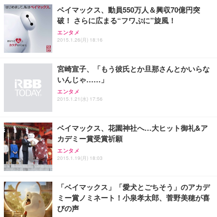
務用 おしゃれ パソコンチェア (ホワイト)
ベイマックス、動員550万人＆興収70億円突
破！ さらに広まる“フワぷに”旋風！
ANDWINT オフィスチェア デスクチェア 肘なし メ
【MiniLED/24.5inch/280Hz/FHD】GRAPHT THE S
アイリスオーヤマ ペットシーツ 超厚型 お徳用 レギ
ッシュ 通気性 ランバーサポート付き 腰サポート ガ
HOOTER Gaming Monitor 24” Essential ゲーミン
エンタメ
ュラー 200枚入【Amazon.co.jp限定】
ス圧無段階昇降 360度回転 キャスター付き コンパク
グモニター QD 24.5インチ 1ms FHD 量子ドット 残
2015.1.26(月) 18:16
ト 幅52×奥行58.5×高さ84～96cm テレワーク 在宅
像低減 (3年保証 | 輝点保証 | 日本メーカー)
￥3,731
￥4,139
￥34,980
勤務 ブラック
宮崎宣子、「もう彼氏とか旦那さんとかいらな
いんじゃ……」
エンタメ
2015.1.21(水) 17:56
ベイマックス、花園神社へ…大ヒット御礼&ア
カデミー賞受賞祈願
エンタメ
2015.1.19(月) 18:03
「ベイマックス」「愛犬とごちそう」のアカデ
ミー賞ノミネート！小泉孝太郎、菅野美穂が喜
びの声