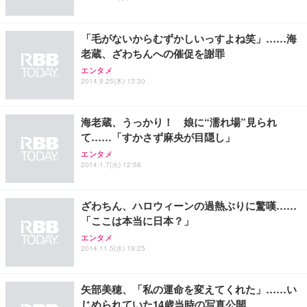
EV2740X-WT | 27.0型4K UHD・USB Type-C・ホワ
ュチェア 人間工学 疲れない ブラック
x2袋(84枚) ホワイト(吸収面:ライトブルー)
イト
￥27,999
￥3,234
￥109,572
「毛がないからむずかしいっすよね笑」……海
老蔵、ざわちんへの催促を謝罪
Sezlife オフィスチェア デスクチェア 疲れない テレ
エンタメ
【純正品】27"ゲーミングモニター DualSense 充電
ネオ・ルーライフ ネオ・オムツ L 中型犬用 26枚入
ワーク チェア 強化バックレスト 30度ロッキング機
2014.9.25(木) 13:30
フック付き（CFI-ZDM1J）
り 単品
能 人間工学 椅子 腰サポート 90度跳ね上げ式アーム
レスト 3Dヘッドレスト ハンガー付き 高反発クッシ
￥49,979
￥1,800
￥7,680
ョン PCチェア 通気性メッシュ ゲーミング/勉強/事
海老蔵、うっかり！ 娘に“濡れ場”見られ
務用 おしゃれ パソコンチェア (ブラック)
て……「すかさず麻央が目隠し」
Sezlife オフィスチェア デスクチェア 疲れない テレ
【整備済み品】Dell E2724HS 27インチ 液晶モニタ
Smart Basic(スマートベーシック) 【Amazon.co.jp
エンタメ
ワーク チェア 強化バックレスト 30度ロッキング機
ー フルHD（1920×1080）VA 非光沢 HDMI/DisplayP
限定】 Smart Basic アイリスオーヤマ ペットシーツ
2014.1.7(火) 12:58
能 人間工学 椅子 腰サポート 90度跳ね上げ式アーム
ort/VGA スピーカー内蔵 高さ調整 スイベル VESA対
超厚型 お徳用 ワイド 100枚入 (x 1) (ケース販売)
レスト 3Dヘッドレスト ハンガー付き 高反発クッシ
応 ComfortView ビジネス向け
￥7,680
￥15,800
￥3,670
ョン PCチェア 通気性メッシュ ゲーミング/勉強/事
ざわちん、ハロウィーンの過熱ぶりに驚嘆……
務用 おしゃれ パソコンチェア (ホワイト)
「ここは本当に日本？」
ANDWINT オフィスチェア デスクチェア 肘なし メ
【MiniLED/24.5inch/280Hz/FHD】GRAPHT THE S
アイリスオーヤマ ペットシーツ 超厚型 お徳用 レギ
エンタメ
ッシュ 通気性 ランバーサポート付き 腰サポート ガ
HOOTER Gaming Monitor 24” Essential ゲーミン
ュラー 200枚入【Amazon.co.jp限定】
2014.11.5(水) 19:25
ス圧無段階昇降 360度回転 キャスター付き コンパク
グモニター QD 24.5インチ 1ms FHD 量子ドット 残
ト 幅52×奥行58.5×高さ84～96cm テレワーク 在宅
像低減 (3年保証 | 輝点保証 | 日本メーカー)
￥3,731
￥4,139
￥34,980
勤務 ブラック
矢部美穂、「私の運命を変えてくれた」……い
じめられていた14歳当時の写真公開