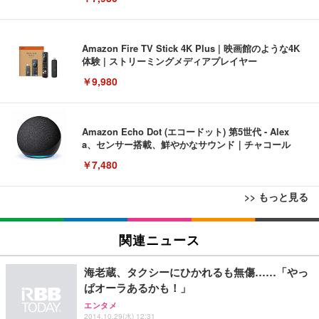
Amazon Fire TV Stick 4K Plus | 映画館のような4K
体験 | ストリーミングメディアプレイヤー
￥9,980
Amazon Echo Dot (エコードット) 第5世代 - Alex
a、センサー搭載、鮮やかなサウンド｜チャコール
￥7,480
>> もっと見る
[EdoErgo] オフィスチェア 椅子 テレワーク 疲れな
EIZO ビジネス向けプレミアムモニター | FlexScan
Amazonベーシック ペットシーツ 薄型 レギュラー 1
い 跳ね上げ式アームレスト コンパクト 約105度ロッ
EV3240X-WT | 31.5型4K UHD・USB Type-C・ホワ
関連ニュース
回使い捨て 無香料 ホワイト 300枚
キング pc 事務椅子 360度回転 座面昇降 強化ナイロ
イト
ン樹脂ベース 通気性メッシュ 在宅ワーク H-WY01
￥3,373
￥5,699
￥105,595
海老蔵、タクシーにひかれるも無傷……「やっ
(黒網+黒枠+黒足)
ぱオーラあるかも！」
エンタメ
EIZO ビジネス向けプレミアムモニター | FlexScan
SIHOO B100 オフィスチェア／デスクチェア メッシ
Amazonベーシック ペットシーツ 厚型 ワイド 42枚
2014.10.29(水) 12:31