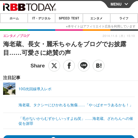
MENU
CLOSE
ホーム
IT・デジタル
SPEED TEST
エンタメ
ライフ
ホーム
IT・デジタル
エンタメ
ブログ
2014.11.6（木）15:10
海老蔵、長女・麗禾ちゃんをブログでお披露
IT・デジタルTOP
スマートフォン
SPEED TEST
目……可愛さに絶賛の声
ネタ
ガジェット・ツール
エンタメ
ショッピング
その他
エンタメTOP
映画・ドラマ
ライフ
注目記事
韓流・K-POP
韓国・芸能
ライフTOP
グルメ
リリース一覧
10G光回線導入レポ
音楽
スポーツ
ペット
ショッピング
プッシュ通知の停止方法
海老蔵、タクシーにひかれるも無傷……「やっぱオーラあるかも！」
グラビア
ブログ
その他
「毛がないからむずかしいっすよね笑」……海老蔵、ざわちんへの催
ショッピング
その他
促を謝罪