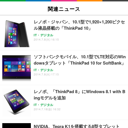
SIHOO B100 オフィスチェア／デスクチェア メッシ
Amazonベーシック ペットシーツ 厚型 ワイド 42枚
EV2740X-WT | 27.0型4K UHD・USB Type-C・ホワ
ュチェア 人間工学 疲れない ブラック
x2袋(84枚) ホワイト(吸収面:ライトブルー)
関連ニュース
イト
￥27,999
￥3,234
￥109,572
レノボ・ジャパン、10.1型で1,920×1,200ピクセ
ル液晶搭載の「ThinkPad 10」
Sezlife オフィスチェア デスクチェア 疲れない テレ
【純正品】27"ゲーミングモニター DualSense 充電
ネオ・ルーライフ ネオ・オムツ L 中型犬用 26枚入
IT・デジタル
ワーク チェア 強化バックレスト 30度ロッキング機
フック付き（CFI-ZDM1J）
り 単品
2014.7.8(火) 16:15
能 人間工学 椅子 腰サポート 90度跳ね上げ式アーム
レスト 3Dヘッドレスト ハンガー付き 高反発クッシ
￥49,979
￥1,800
￥7,680
ョン PCチェア 通気性メッシュ ゲーミング/勉強/事
ソフトバンクモバイル、10.1型でLTE対応のWin
務用 おしゃれ パソコンチェア (ブラック)
dowsタブレット「ThinkPad 10 for SoftBank」
Sezlife オフィスチェア デスクチェア 疲れない テレ
【整備済み品】Dell E2724HS 27インチ 液晶モニタ
Smart Basic(スマートベーシック) 【Amazon.co.jp
IT・デジタル
ワーク チェア 強化バックレスト 30度ロッキング機
ー フルHD（1920×1080）VA 非光沢 HDMI/DisplayP
限定】 Smart Basic アイリスオーヤマ ペットシーツ
2014.7.8(火) 17:15
能 人間工学 椅子 腰サポート 90度跳ね上げ式アーム
ort/VGA スピーカー内蔵 高さ調整 スイベル VESA対
超厚型 お徳用 ワイド 100枚入 (x 1) (ケース販売)
レスト 3Dヘッドレスト ハンガー付き 高反発クッシ
応 ComfortView ビジネス向け
￥7,680
￥15,800
￥3,670
ョン PCチェア 通気性メッシュ ゲーミング/勉強/事
レノボ、「ThinkPad 8」にWindows 8.1 with B
務用 おしゃれ パソコンチェア (ホワイト)
ingモデルを追加
ANDWINT オフィスチェア デスクチェア 肘なし メ
【MiniLED/24.5inch/280Hz/FHD】GRAPHT THE S
アイリスオーヤマ ペットシーツ 超厚型 お徳用 レギ
ッシュ 通気性 ランバーサポート付き 腰サポート ガ
HOOTER Gaming Monitor 24” Essential ゲーミン
IT・デジタル
ュラー 200枚入【Amazon.co.jp限定】
ス圧無段階昇降 360度回転 キャスター付き コンパク
グモニター QD 24.5インチ 1ms FHD 量子ドット 残
2014.7.18(金) 16:32
ト 幅52×奥行58.5×高さ84～96cm テレワーク 在宅
像低減 (3年保証 | 輝点保証 | 日本メーカー)
￥3,731
￥4,139
￥34,980
勤務 ブラック
NVIDIA、Tegra K1を搭載する8型タブレット