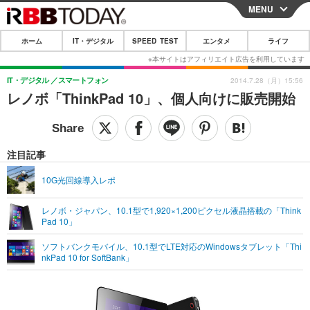
MENU
CLOSE
ホーム
IT・デジタル
SPEED TEST
エンタメ
ライフ
ホーム
IT・デジタル
IT・デジタル
スマートフォン
2014.7.28（月）15:56
レノボ「ThinkPad 10」、個人向けに販売開始
IT・デジタルTOP
スマートフォン
SPEED TEST
ネタ
ガジェット・ツール
エンタメ
注目記事
ショッピング
その他
エンタメTOP
映画・ドラマ
ライフ
10G光回線導入レポ
韓流・K-POP
韓国・芸能
ライフTOP
グルメ
リリース一覧
レノボ・ジャパン、10.1型で1,920×1,200ピクセル液晶搭載の「Think
音楽
スポーツ
ペット
ショッピング
Pad 10」
プッシュ通知の停止方法
グラビア
ブログ
ソフトバンクモバイル、10.1型でLTE対応のWindowsタブレット「Thi
その他
nkPad 10 for SoftBank」
ショッピング
その他