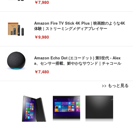
￥7,980
Amazon Fire TV Stick 4K Plus | 映画館のような4K
体験 | ストリーミングメディアプレイヤー
￥9,980
Amazon Echo Dot (エコードット) 第5世代 - Alex
a、センサー搭載、鮮やかなサウンド｜チャコール
￥7,480
>> もっと見る
[EdoErgo] オフィスチェア 椅子 テレワーク 疲れな
EIZO ビジネス向けプレミアムモニター | FlexScan
Amazonベーシック ペットシーツ 薄型 レギュラー 1
い 跳ね上げ式アームレスト コンパクト 約105度ロッ
EV3240X-WT | 31.5型4K UHD・USB Type-C・ホワ
回使い捨て 無香料 ホワイト 300枚
キング pc 事務椅子 360度回転 座面昇降 強化ナイロ
イト
ン樹脂ベース 通気性メッシュ 在宅ワーク H-WY01
￥3,373
￥5,699
￥105,595
(黒網+黒枠+黒足)
EIZO ビジネス向けプレミアムモニター | FlexScan