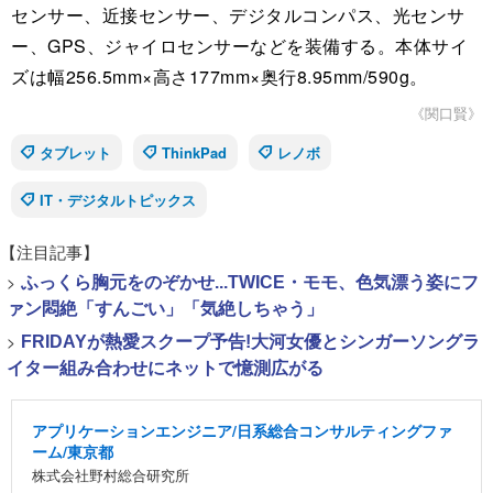
センサー、近接センサー、デジタルコンパス、光センサ
ー、GPS、ジャイロセンサーなどを装備する。本体サイ
ズは幅256.5mm×高さ177mm×奥行8.95mm/590g。
《関口賢》
タブレット
ThinkPad
レノボ
IT・デジタルトピックス
【注目記事】
>
ふっくら胸元をのぞかせ...TWICE・モモ、色気漂う姿にフ
ァン悶絶「すんごい」「気絶しちゃう」
>
FRIDAYが熱愛スクープ予告!大河女優とシンガーソングラ
イター組み合わせにネットで憶測広がる
アプリケーションエンジニア/日系総合コンサルティングファ
ーム/東京都
株式会社野村総合研究所