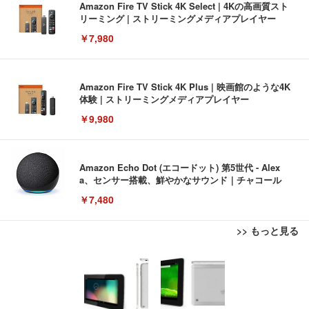
Amazon Fire TV Stick 4K Select | 4Kの高画質スト
リーミング | ストリーミングメディアプレイヤー
￥7,980
Amazon Fire TV Stick 4K Plus | 映画館のような4K
体験 | ストリーミングメディアプレイヤー
￥9,980
Amazon Echo Dot (エコードット) 第5世代 - Alex
a、センサー搭載、鮮やかなサウンド｜チャコール
￥7,480
>> もっと見る
[EdoErgo] オフィスチェア 椅子 テレワーク 疲れな
EIZO ビジネス向けプレミアムモニター | FlexScan
Amazonベーシック ペットシーツ 薄型 レギュラー 1
い 跳ね上げ式アームレスト コンパクト 約105度ロッ
EV3240X-WT | 31.5型4K UHD・USB Type-C・ホワ
回使い捨て 無香料 ホワイト 300枚
キング pc 事務椅子 360度回転 座面昇降 強化ナイロ
イト
ン樹脂ベース 通気性メッシュ 在宅ワーク H-WY01
￥3,373
￥5,699
￥105,595
(黒網+黒枠+黒足)