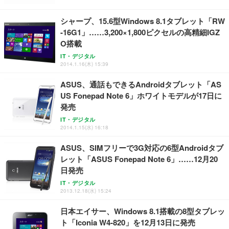
ト 幅52×奥行58.5×高さ84～96cm テレワーク 在宅
像低減 (3年保証 | 輝点保証 | 日本メーカー)
￥3,731
￥4,139
￥34,980
勤務 ブラック
シャープ、15.6型Windows 8.1タブレット「RW
-16G1」……3,200×1,800ピクセルの高精細IGZ
O搭載
IT・デジタル
2014.1.16(木) 15:39
ASUS、通話もできるAndroidタブレット「AS
US Fonepad Note 6」ホワイトモデルが17日に
発売
IT・デジタル
2014.1.15(水) 16:18
ASUS、SIMフリーで3G対応の6型Androidタブ
レット「ASUS Fonepad Note 6」……12月20
日発売
IT・デジタル
2013.12.18(水) 15:24
日本エイサー、Windows 8.1搭載の8型タブレッ
ト「Iconia W4-820」を12月13日に発売