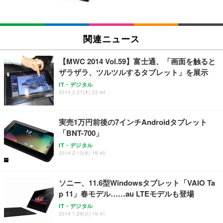
EIZO ビジネス向けプレミアムモニター | FlexScan
SIHOO B100 オフィスチェア／デスクチェア メッシ
Amazonベーシック ペットシーツ 厚型 ワイド 42枚
EV2740X-WT | 27.0型4K UHD・USB Type-C・ホワ
ュチェア 人間工学 疲れない ブラック
x2袋(84枚) ホワイト(吸収面:ライトブルー)
関連ニュース
イト
￥27,999
￥3,234
￥109,572
【MWC 2014 Vol.59】富士通、「画面を触ると
ザラザラ、ツルツルするタブレット」を展示
Sezlife オフィスチェア デスクチェア 疲れない テレ
【純正品】27"ゲーミングモニター DualSense 充電
ネオ・ルーライフ ネオ・オムツ L 中型犬用 26枚入
IT・デジタル
ワーク チェア 強化バックレスト 30度ロッキング機
2014.2.27(木) 22:44
フック付き（CFI-ZDM1J）
り 単品
能 人間工学 椅子 腰サポート 90度跳ね上げ式アーム
レスト 3Dヘッドレスト ハンガー付き 高反発クッシ
￥49,979
￥1,800
￥7,680
ョン PCチェア 通気性メッシュ ゲーミング/勉強/事
実売1万円前後の7インチAndroidタブレット
務用 おしゃれ パソコンチェア (ブラック)
「BNT-700」
Sezlife オフィスチェア デスクチェア 疲れない テレ
【整備済み品】Dell E2724HS 27インチ 液晶モニタ
Smart Basic(スマートベーシック) 【Amazon.co.jp
IT・デジタル
ワーク チェア 強化バックレスト 30度ロッキング機
ー フルHD（1920×1080）VA 非光沢 HDMI/DisplayP
限定】 Smart Basic アイリスオーヤマ ペットシーツ
2014.2.13(木) 16:45
能 人間工学 椅子 腰サポート 90度跳ね上げ式アーム
ort/VGA スピーカー内蔵 高さ調整 スイベル VESA対
超厚型 お徳用 ワイド 100枚入 (x 1) (ケース販売)
レスト 3Dヘッドレスト ハンガー付き 高反発クッシ
応 ComfortView ビジネス向け
￥7,680
￥15,800
￥3,670
ョン PCチェア 通気性メッシュ ゲーミング/勉強/事
ソニー、11.6型Windowsタブレット「VAIO Ta
務用 おしゃれ パソコンチェア (ホワイト)
p 11」春モデル……au LTEモデルも登場
ANDWINT オフィスチェア デスクチェア 肘なし メ
【MiniLED/24.5inch/280Hz/FHD】GRAPHT THE S
アイリスオーヤマ ペットシーツ 超厚型 お徳用 レギ
ッシュ 通気性 ランバーサポート付き 腰サポート ガ
HOOTER Gaming Monitor 24” Essential ゲーミン
IT・デジタル
ュラー 200枚入【Amazon.co.jp限定】
ス圧無段階昇降 360度回転 キャスター付き コンパク
グモニター QD 24.5インチ 1ms FHD 量子ドット 残
2014.1.28(火) 16:41