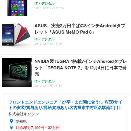
IT・デジタル
2013.12.10(火) 20:15
ASUS、実売2万円半ばの8インチAndroidタブ
レット「ASUS MeMO Pad 8」
IT・デジタル
2013.12.4(水) 16:15
NVIDIA製TEGRA 4搭載7インチAndroidタブレ
ット「TEGRA NOTE 7」を12月4日に日本で発
売
IT・デジタル
2013.12.2(月) 15:44
フロントエンドエンジニア「27卒・まだ間に合う!」WEBサイ
トの実装/賞与あり/昇給賞与あり/名古屋市中村区名駅南2丁目
株式会社キソシン
愛知県
月給25万7,100円～32万円