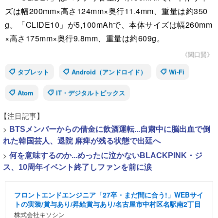
ズは幅200mm×高さ124mm×奥行11.4mm、重量は約350
g。「CLIDE10」が5,100mAhで、本体サイズは幅260mm
×高さ175mm×奥行9.8mm、重量は約609g。
《関口賢》
タブレット
Android（アンドロイド）
Wi-Fi
Atom
IT・デジタルトピックス
【注目記事】
>
BTSメンバーからの借金に飲酒運転...自粛中に脳出血で倒
れた韓国芸人、退院 麻痺が残る状態で出廷へ
>
何を意味するのか...めったに泣かないBLACKPINK・ジ
ス、10周年イベント終了しファンを前に涙
フロントエンドエンジニア「27卒・まだ間に合う!」WEBサイ
トの実装/賞与あり/昇給賞与あり/名古屋市中村区名駅南2丁目
株式会社キソシン