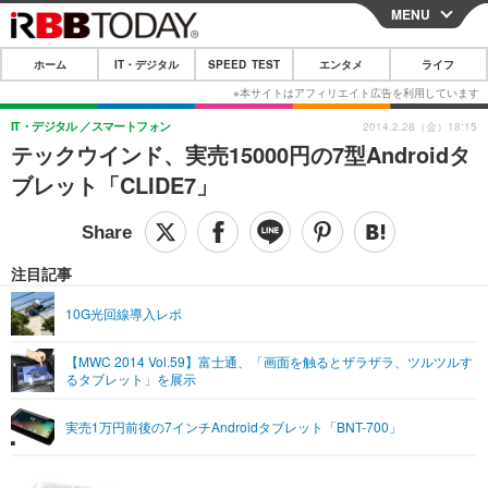
MENU
CLOSE
ホーム
IT・デジタル
SPEED TEST
エンタメ
ライフ
ホーム
IT・デジタル
IT・デジタル
スマートフォン
2014.2.28（金）18:15
テックウインド、実売15000円の7型Androidタ
IT・デジタルTOP
スマートフォン
SPEED TEST
ブレット「CLIDE7」
ネタ
ガジェット・ツール
エンタメ
ショッピング
その他
エンタメTOP
映画・ドラマ
ライフ
注目記事
韓流・K-POP
韓国・芸能
ライフTOP
グルメ
リリース一覧
10G光回線導入レポ
音楽
スポーツ
ペット
ショッピング
プッシュ通知の停止方法
【MWC 2014 Vol.59】富士通、「画面を触るとザラザラ、ツルツルす
るタブレット」を展示
グラビア
ブログ
その他
ショッピング
その他
実売1万円前後の7インチAndroidタブレット「BNT-700」