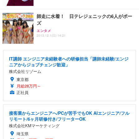
ト 幅52×奥行58.5×高さ84～96cm テレワーク 在宅
像低減 (3年保証 | 輝点保証 | 日本メーカー)
￥3,731
￥4,139
￥34,980
勤務 ブラック
師走に水着！ 日テレジェニックの6人がポー
ズ
エンタメ
2013.12.1(日) 14:21
IT講師 エンジニア未経験者への研修担当「講師未経験/エンジ
ニアからジョブチェンジ歓迎」
株式会社リゾーム
東京都
月給28万円～
正社員
接客業からエンジニアへ/PCが苦手でもOK AIエンジニア/フル
リモート/6ヶ月研修付き/フリーターOK
株式会社KMマーケティング
埼玉県