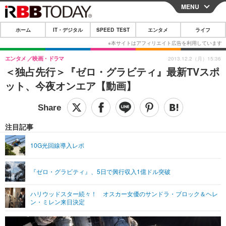
MENU
CLOSE
ホーム
IT・デジタル
SPEED TEST
エンタメ
ライフ
ホーム
IT・デジタル
エンタメ
映画・ドラマ
2013.12.2（月）15:36
＜独占先行＞『ゼロ・グラビティ』最新TVスポ
IT・デジタルTOP
スマートフォン
SPEED TEST
ット、今夜オンエア【動画】
ネタ
ガジェット・ツール
エンタメ
ショッピング
その他
エンタメTOP
映画・ドラマ
ライフ
注目記事
韓流・K-POP
韓国・芸能
ライフTOP
グルメ
リリース一覧
10G光回線導入レポ
音楽
スポーツ
ペット
ショッピング
プッシュ通知の停止方法
『ゼロ・グラビティ』、5日で興行収入1億ドル突破
グラビア
ブログ
その他
ハリウッドスター続々！ オスカー女優のサンドラ・ブロック＆ヘレ
ショッピング
その他
ン・ミレン来日決定