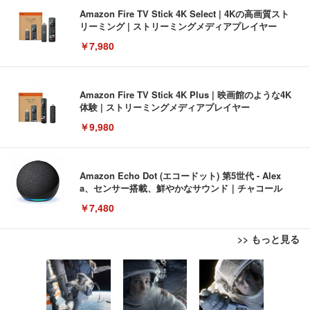
Amazon Fire TV Stick 4K Select | 4Kの高画質スト
リーミング | ストリーミングメディアプレイヤー
￥7,980
Amazon Fire TV Stick 4K Plus | 映画館のような4K
体験 | ストリーミングメディアプレイヤー
￥9,980
Amazon Echo Dot (エコードット) 第5世代 - Alex
a、センサー搭載、鮮やかなサウンド｜チャコール
￥7,480
>> もっと見る
[EdoErgo] オフィスチェア 椅子 テレワーク 疲れな
EIZO ビジネス向けプレミアムモニター | FlexScan
Amazonベーシック ペットシーツ 薄型 レギュラー 1
い 跳ね上げ式アームレスト コンパクト 約105度ロッ
EV3240X-WT | 31.5型4K UHD・USB Type-C・ホワ
回使い捨て 無香料 ホワイト 300枚
キング pc 事務椅子 360度回転 座面昇降 強化ナイロ
イト
ン樹脂ベース 通気性メッシュ 在宅ワーク H-WY01
￥3,373