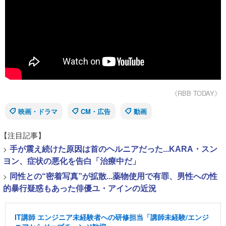
《RBB TODAY》
映画・ドラマ
CM・広告
動画
【注目記事】
>
手が震え続けた原因は首のヘルニアだった...KARA・スン
ヨン、症状の悪化を告白「治療中だ」
>
同性との“密着写真”が拡散...薬物使用で有罪、男性への性
的暴行疑惑もあった俳優ユ・アインの近況
IT講師 エンジニア未経験者への研修担当「講師未経験/エンジ