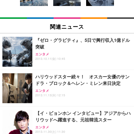
￥5,699
￥105,595
(黒網+黒枠+黒足)
EIZO ビジネス向けプレミアムモニター | FlexScan
SIHOO B100 オフィスチェア／デスクチェア メッシ
Amazonベーシック ペットシーツ 厚型 ワイド 42枚
EV2740X-WT | 27.0型4K UHD・USB Type-C・ホワ
ュチェア 人間工学 疲れない ブラック
x2袋(84枚) ホワイト(吸収面:ライトブルー)
関連ニュース
イト
￥27,999
￥3,234
￥109,572
『ゼロ・グラビティ』、5日で興行収入1億ドル
突破
Sezlife オフィスチェア デスクチェア 疲れない テレ
【純正品】27"ゲーミングモニター DualSense 充電
ネオ・ルーライフ ネオ・オムツ L 中型犬用 26枚入
エンタメ
ワーク チェア 強化バックレスト 30度ロッキング機
2013.10.11(金) 10:45
フック付き（CFI-ZDM1J）
り 単品
能 人間工学 椅子 腰サポート 90度跳ね上げ式アーム
レスト 3Dヘッドレスト ハンガー付き 高反発クッシ
￥49,979
￥1,800
￥7,680
ョン PCチェア 通気性メッシュ ゲーミング/勉強/事
ハリウッドスター続々！ オスカー女優のサン
務用 おしゃれ パソコンチェア (ブラック)
ドラ・ブロック＆ヘレン・ミレン来日決定
Sezlife オフィスチェア デスクチェア 疲れない テレ
【整備済み品】Dell E2724HS 27インチ 液晶モニタ
Smart Basic(スマートベーシック) 【Amazon.co.jp
エンタメ
ワーク チェア 強化バックレスト 30度ロッキング機
ー フルHD（1920×1080）VA 非光沢 HDMI/DisplayP
限定】 Smart Basic アイリスオーヤマ ペットシーツ
2013.11.13(水) 12:15
能 人間工学 椅子 腰サポート 90度跳ね上げ式アーム
ort/VGA スピーカー内蔵 高さ調整 スイベル VESA対
超厚型 お徳用 ワイド 100枚入 (x 1) (ケース販売)
レスト 3Dヘッドレスト ハンガー付き 高反発クッシ
応 ComfortView ビジネス向け
￥7,680
￥15,800
￥3,670
ョン PCチェア 通気性メッシュ ゲーミング/勉強/事
【イ・ビョンホン インタビュー】アジアからハ
務用 おしゃれ パソコンチェア (ホワイト)
リウッドへ躍進する、元祖韓流スター
ANDWINT オフィスチェア デスクチェア 肘なし メ
【MiniLED/24.5inch/280Hz/FHD】GRAPHT THE S
アイリスオーヤマ ペットシーツ 超厚型 お徳用 レギ
ッシュ 通気性 ランバーサポート付き 腰サポート ガ
HOOTER Gaming Monitor 24” Essential ゲーミン
エンタメ
ュラー 200枚入【Amazon.co.jp限定】
ス圧無段階昇降 360度回転 キャスター付き コンパク
グモニター QD 24.5インチ 1ms FHD 量子ドット 残
2013.11.30(土) 11:30