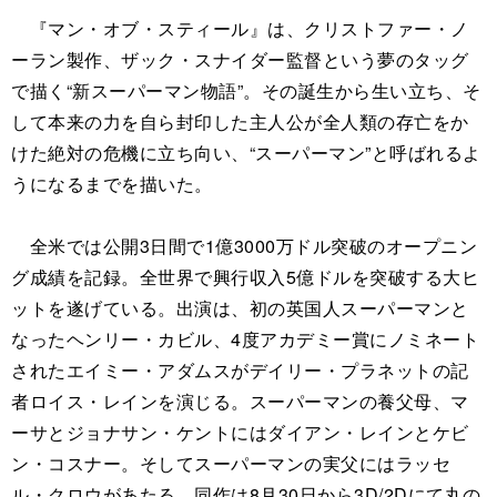
『マン・オブ・スティール』は、クリストファー・ノ
ーラン製作、ザック・スナイダー監督という夢のタッグ
で描く“新スーパーマン物語”。その誕生から生い立ち、そ
して本来の力を自ら封印した主人公が全人類の存亡をか
けた絶対の危機に立ち向い、“スーパーマン”と呼ばれるよ
うになるまでを描いた。
全米では公開3日間で1億3000万ドル突破のオープニン
グ成績を記録。全世界で興行収入5億ドルを突破する大ヒ
ットを遂げている。出演は、初の英国人スーパーマンと
なったヘンリー・カビル、4度アカデミー賞にノミネート
されたエイミー・アダムスがデイリー・プラネットの記
者ロイス・レインを演じる。スーパーマンの養父母、マ
ーサとジョナサン・ケントにはダイアン・レインとケビ
ン・コスナー。そしてスーパーマンの実父にはラッセ
ル・クロウがあたる。同作は8月30日から3D/2Dにて丸の