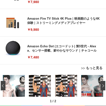
￥7,980
Amazon Fire TV Stick 4K Plus | 映画館のような4K
体験 | ストリーミングメディアプレイヤー
￥9,980
Amazon Echo Dot (エコードット) 第5世代 - Alex
a、センサー搭載、鮮やかなサウンド｜チャコール
￥7,480
>> もっと見る
[EdoErgo] オフィスチェア 椅子 テレワーク 疲れな
EIZO ビジネス向けプレミアムモニター | FlexScan
Amazonベーシック ペットシーツ 薄型 レギュラー 1
い 跳ね上げ式アームレスト コンパクト 約105度ロッ
EV3240X-WT | 31.5型4K UHD・USB Type-C・ホワ
‹
回使い捨て 無香料 ホワイト 300枚
キング pc 事務椅子 360度回転 座面昇降 強化ナイロ
イト
ン樹脂ベース 通気性メッシュ 在宅ワーク H-WY01
￥3,373
￥5,699
￥105,595
(黒網+黒枠+黒足)
1
/
2
EIZO ビジネス向けプレミアムモニター | FlexScan