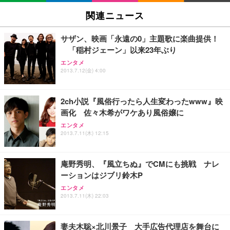
SIHOO B100 オフィスチェア／デスクチェア メッシ
Amazonベーシック ペットシーツ 厚型 ワイド 42枚
EV2740X-WT | 27.0型4K UHD・USB Type-C・ホワ
ュチェア 人間工学 疲れない ブラック
x2袋(84枚) ホワイト(吸収面:ライトブルー)
関連ニュース
イト
￥27,999
￥3,234
￥109,572
サザン、映画「永遠の0」主題歌に楽曲提供！
「稲村ジェーン」以来23年ぶり
Sezlife オフィスチェア デスクチェア 疲れない テレ
【純正品】27"ゲーミングモニター DualSense 充電
ネオ・ルーライフ ネオ・オムツ L 中型犬用 26枚入
エンタメ
ワーク チェア 強化バックレスト 30度ロッキング機
フック付き（CFI-ZDM1J）
り 単品
2013.7.12(金) 4:00
能 人間工学 椅子 腰サポート 90度跳ね上げ式アーム
レスト 3Dヘッドレスト ハンガー付き 高反発クッシ
￥49,979
￥1,800
￥7,680
ョン PCチェア 通気性メッシュ ゲーミング/勉強/事
2ch小説『風俗行ったら人生変わったwww』映
務用 おしゃれ パソコンチェア (ブラック)
画化 佐々木希がワケあり風俗嬢に
Sezlife オフィスチェア デスクチェア 疲れない テレ
【整備済み品】Dell E2724HS 27インチ 液晶モニタ
Smart Basic(スマートベーシック) 【Amazon.co.jp
エンタメ
ワーク チェア 強化バックレスト 30度ロッキング機
ー フルHD（1920×1080）VA 非光沢 HDMI/DisplayP
限定】 Smart Basic アイリスオーヤマ ペットシーツ
2013.7.11(木) 12:15
能 人間工学 椅子 腰サポート 90度跳ね上げ式アーム
ort/VGA スピーカー内蔵 高さ調整 スイベル VESA対
超厚型 お徳用 ワイド 100枚入 (x 1) (ケース販売)
レスト 3Dヘッドレスト ハンガー付き 高反発クッシ
応 ComfortView ビジネス向け
￥7,680
￥15,800
￥3,670
ョン PCチェア 通気性メッシュ ゲーミング/勉強/事
庵野秀明、『風立ちぬ』でCMにも挑戦 ナレ
務用 おしゃれ パソコンチェア (ホワイト)
ーションはジブリ鈴木P
ANDWINT オフィスチェア デスクチェア 肘なし メ
【MiniLED/24.5inch/280Hz/FHD】GRAPHT THE S
アイリスオーヤマ ペットシーツ 超厚型 お徳用 レギ
ッシュ 通気性 ランバーサポート付き 腰サポート ガ
HOOTER Gaming Monitor 24” Essential ゲーミン
エンタメ
ュラー 200枚入【Amazon.co.jp限定】
ス圧無段階昇降 360度回転 キャスター付き コンパク
グモニター QD 24.5インチ 1ms FHD 量子ドット 残
2013.7.11(木) 22:03
ト 幅52×奥行58.5×高さ84～96cm テレワーク 在宅
像低減 (3年保証 | 輝点保証 | 日本メーカー)
￥3,731
￥4,139
￥34,980
勤務 ブラック
妻夫木聡×北川景子 大手広告代理店を舞台に