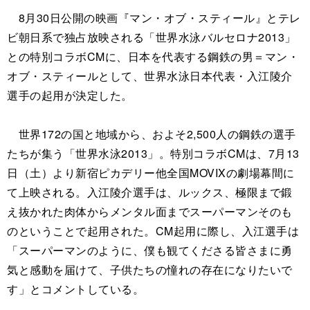
8月30日公開の映画『マン・オブ・スティール』とテレ
ビ朝日系で独占放映される「世界水泳バルセロナ2013」
との特別コラボCMに、日本を代表する鋼鉄の男＝マン・
オブ・スティールとして、世界水泳日本代表・入江陵介
選手の起用が決定した。
世界172の国と地域から、およそ2,500人の鋼鉄の選手
たちが集う「世界水泳2013」。特別コラボCMは、7月13
日（土）より新宿ピカデリー他全国MOVIXの劇場幕間に
て上映される。入江陵介選手は、ルックス、極限まで鍛
え抜かれた肉体からメンタル面までスーパーマンそのも
のということで起用された。CM起用に際し、入江選手は
「スーパーマンのように、僕も観てくださる皆さまに勇
気と感動を届けて、子供たちの憧れの存在になりたいで
す」とコメントしている。