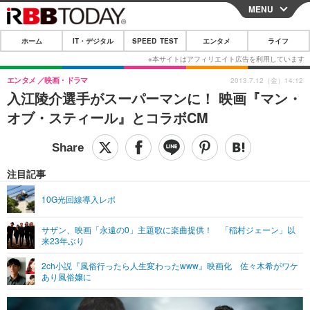
MENU
CLOSE
ホーム
IT・デジタル
SPEED TEST
エンタメ
ライフ
ホーム
IT・デジタル
エンタメ
映画・ドラマ
2013.7.12（金）14:12
入江陵介選手がスーパーマンに！ 映画『マン・
IT・デジタルTOP
スマートフォン
SPEED TEST
オブ・スティール』とコラボCM
ネタ
ガジェット・ツール
エンタメ
ショッピング
その他
エンタメTOP
映画・ドラマ
ライフ
注目記事
韓流・K-POP
韓国・芸能
ライフTOP
グルメ
リリース一覧
10G光回線導入レポ
音楽
スポーツ
ペット
ショッピング
プッシュ通知の停止方法
サザン、映画「永遠の0」主題歌に楽曲提供！ 「稲村ジェーン」以
来23年ぶり
グラビア
ブログ
その他
2ch小説『風俗行ったら人生変わったwww』映画化 佐々木希がワケ
ショッピング
その他
あり風俗嬢に