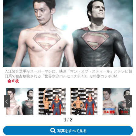
入江陵介選手がスーパーマンに。映画『マン・オブ・スティール』とテレビ朝
日系で独占放映される「世界水泳バルセロナ2013」が特別コラボCM
全 6 枚
‹
1
/
2
写真をすべて見る