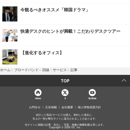
今観るべきオススメ「韓国ドラマ」
快適デスクのヒントが満載！こだわりデスクツアー
【進化するオフィス】
記事
ホーム
›
ブロードバンド
›
回線・サービス
›
TOP
Home
X
YouTube
お問合せ
広告掲載
会社概要
個人情報保護方針
紹介した商品/サービスを購入、契約した場合に、
売上の一部が弊社サイトに還元されることがあります。
当サイトに掲載の記事・見出し・写真・画像の無断転載を禁じます。
Copyright © 2026 IID, Inc.