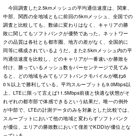
今回調査した2.5kmメッシュの平均通信速度は、関東、
中部、関西の全地域ともに前回の5kmメッシュ、全国での
調査と比較しても、数値に変わりはなく、キャリアの勝
敗に関してもソフトバンクが優勢であった。ネットワー
クの品質は各社とも都市圏、地方の差がなく、全国的に
同等に構成されているようだ。また2.5kmメッシュ内の平
均通信速度を比較し、どのキャリアが一番速いか勝敗を
付け、勝っているメッシュ数をパーセンテージで見てみ
ると、どの地域をみてもソフトバンクモバイルが概ね6
0％以上で勝利している。平均スループットも9.0Mbps以
上、LTEに限って言えば11.5Mbps前後と快適な状態がそ
れぞれの都市部で体感できるという結果だ。唯一の例外
が中部で、LTEの計測データのみを対象とした比較では、
スループットにおいて他の地域と変わらずソフトバンク
が優位、エリアの勝敗数において僅差でKDDIが優位とな
っている。