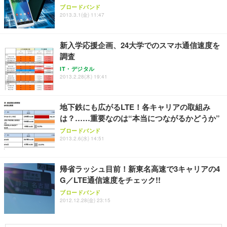
Sezlife オフィスチェア デスクチェア 疲れない テレ
【純正品】27"ゲーミングモニター DualSense 充電
ネオ・ルーライフ ネオ・オムツ L 中型犬用 26枚入
ブロードバンド
ワーク チェア 強化バックレスト 30度ロッキング機
フック付き（CFI-ZDM1J）
り 単品
2013.3.1(金) 11:47
能 人間工学 椅子 腰サポート 90度跳ね上げ式アーム
レスト 3Dヘッドレスト ハンガー付き 高反発クッシ
￥49,979
￥1,800
￥7,680
ョン PCチェア 通気性メッシュ ゲーミング/勉強/事
新入学応援企画、24大学でのスマホ通信速度を
務用 おしゃれ パソコンチェア (ブラック)
調査
Sezlife オフィスチェア デスクチェア 疲れない テレ
【整備済み品】Dell E2724HS 27インチ 液晶モニタ
Smart Basic(スマートベーシック) 【Amazon.co.jp
IT・デジタル
ワーク チェア 強化バックレスト 30度ロッキング機
ー フルHD（1920×1080）VA 非光沢 HDMI/DisplayP
限定】 Smart Basic アイリスオーヤマ ペットシーツ
2013.2.28(木) 19:41
能 人間工学 椅子 腰サポート 90度跳ね上げ式アーム
ort/VGA スピーカー内蔵 高さ調整 スイベル VESA対
超厚型 お徳用 ワイド 100枚入 (x 1) (ケース販売)
レスト 3Dヘッドレスト ハンガー付き 高反発クッシ
応 ComfortView ビジネス向け
￥7,680
￥15,800
￥3,670
ョン PCチェア 通気性メッシュ ゲーミング/勉強/事
地下鉄にも広がるLTE！各キャリアの取組み
務用 おしゃれ パソコンチェア (ホワイト)
は？……重要なのは“本当につながるかどうか”
ANDWINT オフィスチェア デスクチェア 肘なし メ
【MiniLED/24.5inch/280Hz/FHD】GRAPHT THE S
アイリスオーヤマ ペットシーツ 超厚型 お徳用 レギ
ッシュ 通気性 ランバーサポート付き 腰サポート ガ
HOOTER Gaming Monitor 24” Essential ゲーミン
ブロードバンド
ュラー 200枚入【Amazon.co.jp限定】
ス圧無段階昇降 360度回転 キャスター付き コンパク
グモニター QD 24.5インチ 1ms FHD 量子ドット 残
2013.2.6(水) 14:51
ト 幅52×奥行58.5×高さ84～96cm テレワーク 在宅
像低減 (3年保証 | 輝点保証 | 日本メーカー)
￥3,731
￥4,139
￥34,980
勤務 ブラック
帰省ラッシュ目前！新東名高速で3キャリアの4
G／LTE通信速度をチェック!!
ブロードバンド
2012.12.28(金) 23:15