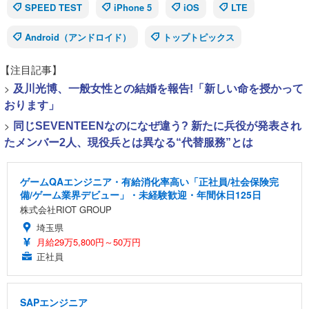
SPEED TEST
iPhone 5
iOS
LTE
Android（アンドロイド）
トップトピックス
【注目記事】
>
及川光博、一般女性との結婚を報告!「新しい命を授かって
おります」
>
同じSEVENTEENなのになぜ違う? 新たに兵役が発表され
たメンバー2人、現役兵とは異なる“代替服務”とは
ゲームQAエンジニア・有給消化率高い「正社員/社会保険完
備/ゲーム業界デビュー」・未経験歓迎・年間休日125日
株式会社RIOT GROUP
埼玉県
月給29万5,800円～50万円
正社員
SAPエンジニア