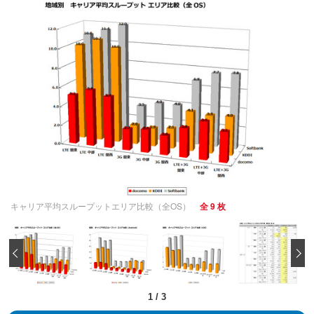
キャリア平均スループットエリア比較（全OS）
全 9 枚
‹
1
/
3