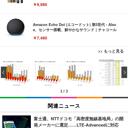
￥9,980
Amazon Echo Dot (エコードット) 第5世代 - Alex
a、センサー搭載、鮮やかなサウンド｜チャコール
￥7,480
>> もっと見る
[EdoErgo] オフィスチェア 椅子 テレワーク 疲れな
EIZO ビジネス向けプレミアムモニター | FlexScan
Amazonベーシック ペットシーツ 薄型 レギュラー 1
い 跳ね上げ式アームレスト コンパクト 約105度ロッ
EV3240X-WT | 31.5型4K UHD・USB Type-C・ホワ
‹
回使い捨て 無香料 ホワイト 300枚
キング pc 事務椅子 360度回転 座面昇降 強化ナイロ
イト
ン樹脂ベース 通気性メッシュ 在宅ワーク H-WY01
￥3,373
￥5,699
￥105,595
(黒網+黒枠+黒足)
1
/
3
EIZO ビジネス向けプレミアムモニター | FlexScan
SIHOO B100 オフィスチェア／デスクチェア メッシ
Amazonベーシック ペットシーツ 厚型 ワイド 42枚
EV2740X-WT | 27.0型4K UHD・USB Type-C・ホワ
ュチェア 人間工学 疲れない ブラック
x2袋(84枚) ホワイト(吸収面:ライトブルー)
関連ニュース
イト
￥27,999
￥3,234
￥109,572
富士通、NTTドコモ「高密度無線基地局」の開
発メーカーに選定……LTE-Advancedに対応