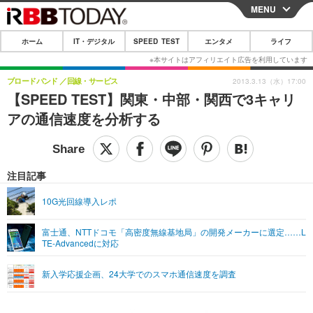
MENU
CLOSE
ホーム
IT・デジタル
SPEED TEST
エンタメ
ライフ
ホーム
IT・デジタル
ブロードバンド
回線・サービス
2013.3.13（水）17:00
【SPEED TEST】関東・中部・関西で3キャリ
IT・デジタルTOP
スマートフォン
SPEED TEST
アの通信速度を分析する
ネタ
ガジェット・ツール
エンタメ
ショッピング
その他
エンタメTOP
映画・ドラマ
ライフ
注目記事
韓流・K-POP
韓国・芸能
ライフTOP
グルメ
リリース一覧
10G光回線導入レポ
音楽
スポーツ
ペット
ショッピング
プッシュ通知の停止方法
富士通、NTTドコモ「高密度無線基地局」の開発メーカーに選定……L
TE-Advancedに対応
グラビア
ブログ
その他
ショッピング
その他
新入学応援企画、24大学でのスマホ通信速度を調査