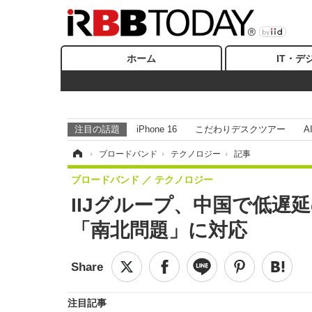
ホーム
IT・デ
注目の話題
iPhone 16
こだわりデスクツアー
A
ホーム
›
ブロードバンド
›
テクノロジー
›
記事
ブロードバンド
テクノロジー
IIJグループ、中国で低
「南北問題」に対応
注目記事