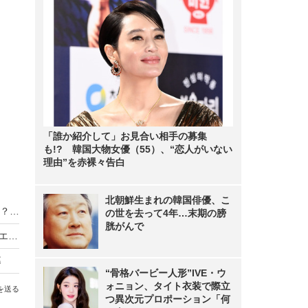
「誰か紹介して」お見合い相手の募集
も!? 韓国大物女優（55）、“恋人がいない
理由”を赤裸々告白
北朝鮮生まれの韓国俳優、こ
中国のコスプレ撮影は、日本よりも競争が激しい？ “中国版コミケ”で体験してきた
の世を去って4年…末期の膀
胱がんで
OPPOが本気で日本市場制覇に挑んできた！ハイエンドスマホ「R15 Pro」をレビュー
幕
“骨格バービー人形”IVE・ウ
ォニョン、タイト衣装で際立
を送る
つ異次元プロポーション「何