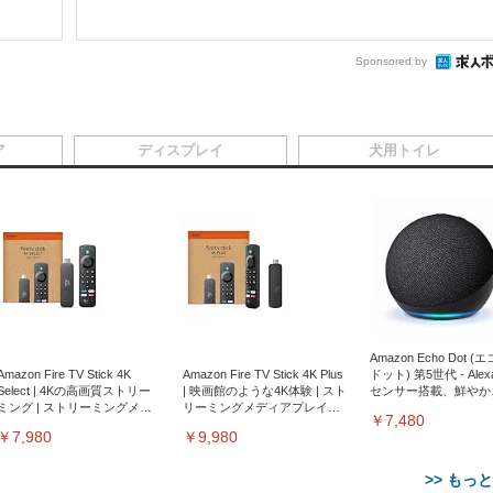
Sponsored by
ア
ディスプレイ
犬用トイレ
Amazon Echo Dot (
Amazon Fire TV Stick 4K
Amazon Fire TV Stick 4K Plus
ドット) 第5世代 - Ale
Select | 4Kの高画質ストリー
| 映画館のような4K体験 | スト
センサー搭載、鮮やか
ミング | ストリーミングメデ
リーミングメディアプレイヤ
サウンド｜チャコール
￥7,480
ィアプレイヤー
ー
￥7,980
￥9,980
>> もっ