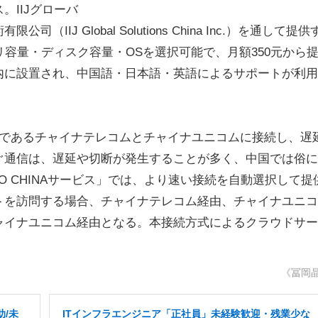
IIJグローバ
J Global Solutions China Inc.）を通して提供
リ容量・ディスク容量・OSを選択可能で、月額350元から
内に設置され、中国語・日本語・英語によるサポートが利用
であるチャイナテレコムとチャイナユニコムに接続し、遅
ぐ通信は、遅延や切断が発生することが多く、中国では俗に
IO CHINAサービス」では、より速い接続を自動選択して提
トを訪問する場合、チャイナテレコム経由、チャイナユニコ
ャイナユニコム経由となる。本接続方式によるクラウドサー
《冨岡
/未
ITインフラエンジニア「正社員」未経験歓迎・残業少な