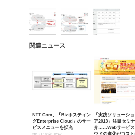
関連ニュース
EIZO ビジネス向けプレミア
EIZO ビジネス向けプレミア
【純
[EdoErgo] オフィスチェア 椅
Amazonベーシック ペットシ
SIHOO B100 オフィスチェア
Amazonベーシック ペットシ
ムモニター | FlexScan
ムモニター | FlexScan
ニタ
子 テレワーク 疲れない 跳ね
ーツ 薄型 レギュラー 1回使い
／デスクチェア メッシュチェ
ーツ 厚型 ワイド 42枚x2袋(84
EV3240X-WT | 31.5型4K
EV2740X-WT | 27.0型4K
ク付
上げ式アームレスト コンパク
捨て 無香料 ホワイト 300枚
ア 人間工学 疲れない ブラッ
枚) ホワイト(吸収面:ライトブ
UHD・USB Type-C・ホワイ
UHD・USB Type-C・ホワイ
ト 約105度ロッキング pc 事務
￥105,595
￥109,572
ク
ルー)
￥4
ト
ト
￥5,699
￥3,373
￥27,999
￥3,234
椅子 360度回転 座面昇降 強化
ナイロン樹脂ベース 通気性メ
ッシュ 在宅ワーク H-
WY01(黒網+黒枠+黒足)
NTT Com、「Bizホスティン
「実践ソリューショ
グEnterprise Cloud」のサー
ア2013」注目セミ
ビスメニューを拡充
介……Webサービ
ウドの進化がコスト
2013.1.18(金) 12:42