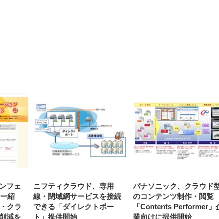
【整備済み品】Dell
【MiniLED/24.5inch/280Hz/
正品】27"ゲーミングモ
ANDWINT オフィスチ
アイリスオーヤマ ペ
Sezlife オフィスチェア デスク
ネオ・ルーライフ ネオ・オム
E2724HS 27インチ 液晶モ
Sezlife オフィスチェア デスク
Smart Basic(スマートベーシ
GRAPHT THE SHOOTER
ー DualSense 充電フッ
ア デスクチェア 肘なし
シーツ 超厚型 お徳用 
チェア 疲れない テレワーク
ツ L 中型犬用 26枚入り 単品
ニター フル
チェア 疲れない テレワーク
ック) 【Amazon.co.jp限定】
Gaming Monitor 24” Essential
き（CFI-ZDM1J）
ッシュ 通気性 ランバ
ュラー 200枚入
チェア 強化バックレスト 30
HD（1920×1080）VA 非光
チェア 強化バックレスト 30度
Smart Basic アイリスオーヤマ
ーミングモニター QD 24.5イ
ポート付き 腰サポート
【Amazon.co.jp限定】
￥1,800
￥15,800
￥34,980
9,979
度ロッキング機能 人間工学 椅
沢 HDMI/DisplayPort/VGA
ロッキング機能 人間工学 椅子
ペットシーツ 超厚型 お徳用
￥4,139
￥3,731
1ms FHD 量子ドット 残像低減
ス圧無段階昇降 360度
￥7,680
￥7,680
￥3,670
子 腰サポート 90度跳ね上げ
スピーカー内蔵 高さ調整 ス
腰サポート 90度跳ね上げ式ア
ワイド 100枚入 (x 1) (ケース
年保証 | 輝点保証 | 日本メーカ
転 キャスター付き コ
式アームレスト 3Dヘッドレス
イベル VESA対応
ームレスト 3Dヘッドレスト
販売)
クト 幅52×奥行58.5×
ト ハンガー付き 高反発クッシ
ComfortView ビジネス向け
ハンガー付き 高反発クッショ
84～96cm テレワーク
ョン PCチェア 通気性メッシ
ン PCチェア 通気性メッシュ
宅勤務 ブラック
ュ ゲーミング/勉強/事務用 お
ゲーミング/勉強/事務用 おし
しゃれ パソコンチェア (ブラ
ゃれ パソコンチェア (ホワイ
ック)
ト)
ンフェ
ニフティクラウド、専用
パナソニック、クラウド
ナー紹
線・閉域網サービスを接続
のコンテンツ制作・閲覧
ス・クラ
できる「ダイレクトポー
「Contents Performer」
削減を
ト」提供開始
業向けに提供開始