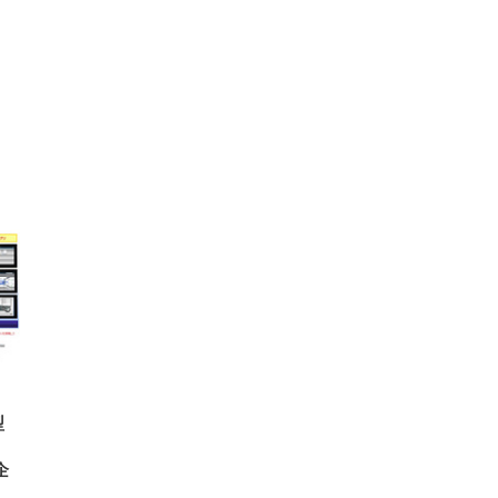
FHD】
ェ
ット
 メ
レギ
 ゲ
ーサ
ンチ
 ガ
 (3
回
ー)
ンパ
高さ
 在
型
企