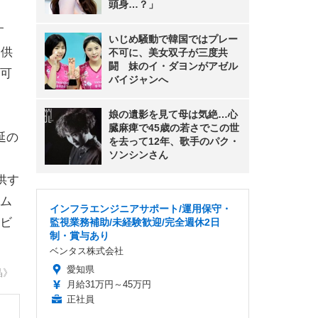
頭身…？」
す
いじめ騒動で韓国ではプレー
提供
不可に、美女双子が三度共
闘 妹のイ・ダヨンがアゼル
可
バイジャンへ
娘の遺影を見て母は気絶…心
臓麻痺で45歳の若さでこの世
延の
を去って12年、歌手のパク・
ソンシンさん
供す
ム
インフラエンジニアサポート/運用保守・
ビ
監視業務補助/未経験歓迎/完全週休2日
制・賞与あり
ベンタス株式会社
愛知県
晶》
月給31万円～45万円
正社員