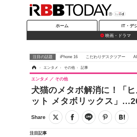
ホーム
IT・デ
映画・ドラマ
注目の話題
iPhone 16
こだわりデスクツアー
A
ホーム
›
エンタメ
›
その他
›
記事
エンタメ
その他
犬猫のメタボ解消に！「ヒ
ット メタボリックス」…20
注目記事