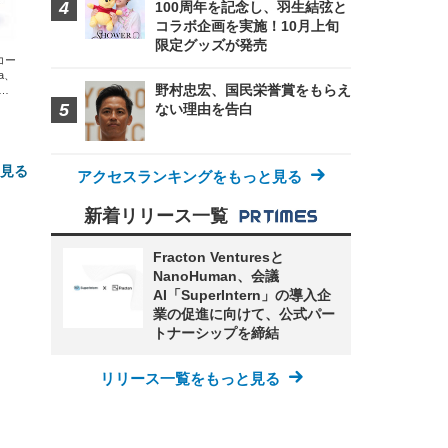
100周年を記念し、羽生結弦と
コラボ企画を実施！10月上旬
限定グッズが発売
エコー
xa、
野村忠宏、国民栄誉賞をもらえ
な
ない理由を告白
と見る
アクセスランキングをもっと見る
新着リリース一覧
Fracton Venturesと
NanoHuman、会議
AI「SuperIntern」の導入企
業の促進に向けて、公式パー
トナーシップを締結
FHD】
ェ
ット
 メ
レギ
リリース一覧をもっと見る
 ゲ
ーサ
ンチ
 ガ
 (3
回
ー)
ンパ