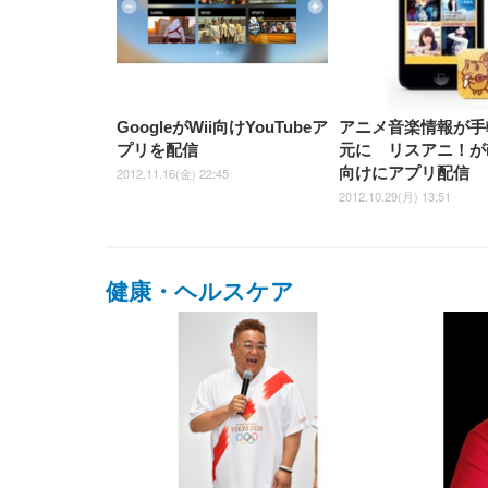
ッシュ 在宅ワーク H-
WY01(黒網+黒枠+黒足)
GoogleがWii向けYouTubeア
アニメ音楽情報が手
プリを配信
元に リスアニ！がiP
向けにアプリ配信
2012.11.16(金) 22:45
2012.10.29(月) 13:51
健康・ヘルスケア