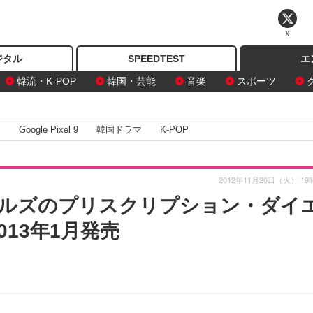
X
ジタル
SPEEDTEST
エ
韓流・K-POP
韓国・芸能
音楽
スポーツ
I
Google Pixel 9
韓国ドラマ
K-POP
2012年11月20日（火） 19
ルズのプリスクリプション・ダイ
13年1月発売