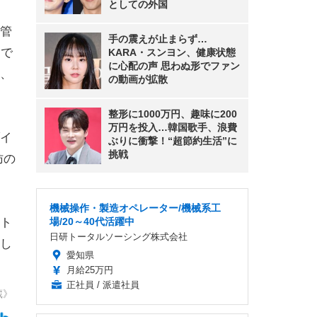
としての外国
管
手の震えが止まらず…
査で
KARA・スンヨン、健康状態
に心配の声 思わぬ形でファン
、
の動画が拡散
整形に1000万円、趣味に200
万円を投入…韓国歌手、浪費
イ
ぶりに衝撃！“超節約生活”に
挑戦
肪の
機械操作・製造オペレーター/機械系工
ト
場/20～40代活躍中
日研トータルソーシング株式会社
し
愛知県
月給25万円
正社員 / 派遣社員
蔵》