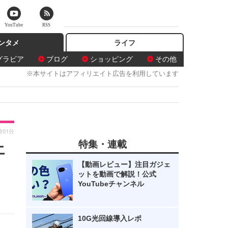
YouTube
RSS
ンタメ
ライフ
グラビア
ブログ
ショッピング
その他
※本サイトはアフィリエイト広告を利用しています
時01分
特集・連載
エ
【動画レビュー】注目ガジェ
ットを動画で解説！公式
YouTubeチャンネル
10G光回線導入レポ