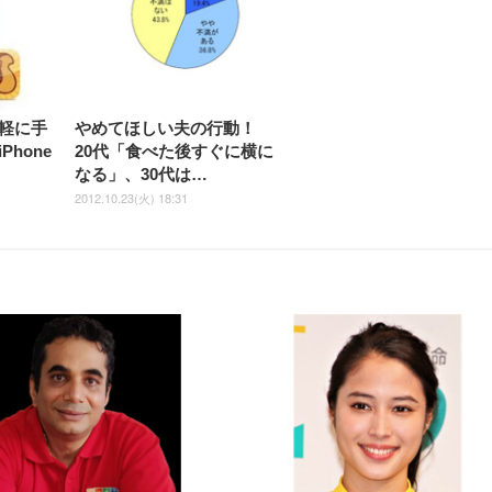
クト 幅52×奥行58.5×
ト ハンガー付き 高反発クッシ
ComfortView ビジネス向け
ハンガー付き 高反発クッショ
84～96cm テレワーク
ョン PCチェア 通気性メッシ
ン PCチェア 通気性メッシュ
宅勤務 ブラック
ュ ゲーミング/勉強/事務用 お
ゲーミング/勉強/事務用 おし
しゃれ パソコンチェア (ブラ
ゃれ パソコンチェア (ホワイ
ック)
ト)
軽に手
やめてほしい夫の行動！
hone
20代「食べた後すぐに横に
なる」、30代は…
2012.10.23(火) 18:31