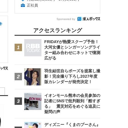
正社員
Sponsored by
キ
アクセスランキング
FRIDAYが熱愛スクープ予告！
大河女優とシンガーソングライ
ター組み合わせにネットで憶測
広がる
羽生結弦自らポーズを提案し撮
影！完全撮り下ろし2027年度
版カレンダーが発売決定！
イオンモール熊本の会見参加の
記者にSNSで批判殺到「酷すぎ
る」 震災対応をめぐる追及に
疑問の声
ディズニー『くまのプーさん』