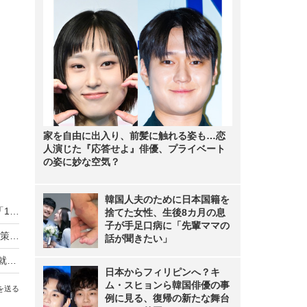
家を自由に出入り、前髪に触れる姿も…恋
人演じた『応答せよ』俳優、プライベート
の姿に妙な空気？
韓国人夫のために日本国籍を
“血圧200超え”のサンド伊達、入浴の度に鼻血も「10分で止まるから問題ない」
捨てた女性、生後8カ月の息
子が手足口病に「先輩ママの
デバイス＋クラウド＋健康エキスパートで未病対策に貢献するインドのヘルスケアベンチャー…GOQii
話が聞きたい」
広瀬アリス、松岡修造とともに“健活”サポーター就任!「クリスマスやお正月はジムに行きます」
日本からフィリピンへ？キ
ム・スヒョンら韓国俳優の事
を送る
例に見る、復帰の新たな舞台