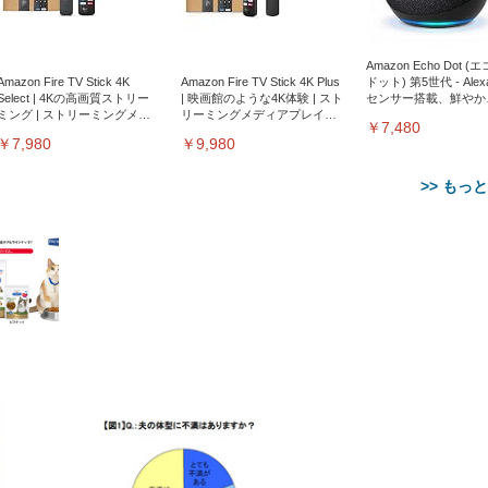
Amazon Echo Dot (
Amazon Fire TV Stick 4K
Amazon Fire TV Stick 4K Plus
ドット) 第5世代 - Ale
Select | 4Kの高画質ストリー
| 映画館のような4K体験 | スト
センサー搭載、鮮やか
ミング | ストリーミングメデ
リーミングメディアプレイヤ
サウンド｜チャコール
￥7,480
ィアプレイヤー
ー
￥7,980
￥9,980
>> もっ
【整備済み品】Dell
【MiniLED/24.5inch/280Hz/
正品】27"ゲーミングモ
ANDWINT オフィスチ
アイリスオーヤマ ペ
Sezlife オフィスチェア デスク
ネオ・ルーライフ ネオ・オム
E2724HS 27インチ 液晶モ
Sezlife オフィスチェア デスク
Smart Basic(スマートベーシ
GRAPHT THE SHOOTER
ー DualSense 充電フッ
ア デスクチェア 肘なし
シーツ 超厚型 お徳用 
チェア 疲れない テレワーク
ツ L 中型犬用 26枚入り 単品
ニター フル
チェア 疲れない テレワーク
ック) 【Amazon.co.jp限定】
Gaming Monitor 24” Essential
き（CFI-ZDM1J）
ッシュ 通気性 ランバ
ュラー 200枚入
チェア 強化バックレスト 30
HD（1920×1080）VA 非光
チェア 強化バックレスト 30度
Smart Basic アイリスオーヤマ
ーミングモニター QD 24.5イ
ポート付き 腰サポート
【Amazon.co.jp限定】
￥1,800
￥15,800
￥34,980
9,979
度ロッキング機能 人間工学 椅
沢 HDMI/DisplayPort/VGA
ロッキング機能 人間工学 椅子
ペットシーツ 超厚型 お徳用
￥4,139
￥3,731
1ms FHD 量子ドット 残像低減
ス圧無段階昇降 360度
￥7,680
￥7,680
￥3,670
子 腰サポート 90度跳ね上げ
スピーカー内蔵 高さ調整 ス
腰サポート 90度跳ね上げ式ア
ワイド 100枚入 (x 1) (ケース
年保証 | 輝点保証 | 日本メーカ
転 キャスター付き コ
式アームレスト 3Dヘッドレス
イベル VESA対応
ームレスト 3Dヘッドレスト
販売)