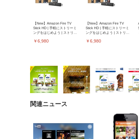
【New】Amazon Fire TV
【New】Amazon Fire TV
Stick HD | 手軽にストリーミ
Stick HD | 手軽にストリーミ
ングをはじめよう | ストリー
ングをはじめよう | ストリー
ミングメディアプレイヤー
ミングメディアプレイヤー
￥6,980
￥6,980
関連ニュース
EIZO ビジネス向けプレミア
EIZO ビジネス向けプレミア
【純
[EdoErgo] オフィスチェア 椅
Amazonベーシック ペットシ
SIHOO B100 オフィスチェア
Amazonベーシック ペットシ
ムモニター | FlexScan
ムモニター | FlexScan
ニタ
子 テレワーク 疲れない 跳ね
ーツ 薄型 レギュラー 1回使い
／デスクチェア メッシュチェ
ーツ 厚型 ワイド 42枚x2袋(84
EV3240X-WT | 31.5型4K
EV2740X-WT | 27.0型4K
ク付
上げ式アームレスト コンパク
捨て 無香料 ホワイト 300枚
ア 人間工学 疲れない ブラッ
枚) ホワイト(吸収面:ライトブ
UHD・USB Type-C・ホワイ
UHD・USB Type-C・ホワイ
ト 約105度ロッキング pc 事務
￥105,595
￥109,572
ク
ルー)
￥4
ト
ト
￥5,699
￥3,373
￥27,999
￥3,234
椅子 360度回転 座面昇降 強化
ナイロン樹脂ベース 通気性メ