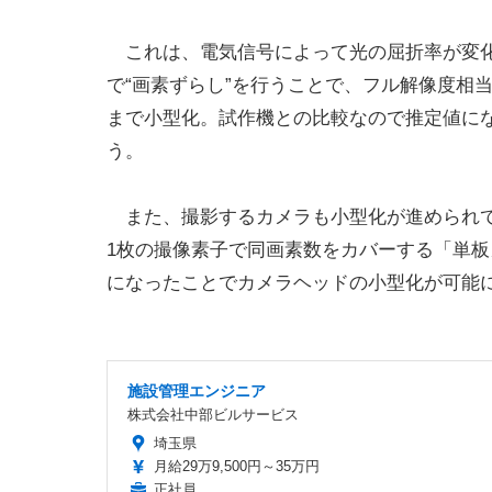
これは、電気信号によって光の屈折率が変化す
で“画素ずらし”を行うことで、フル解像度相
まで小型化。試作機との比較なので推定値にな
う。
また、撮影するカメラも小型化が進められて
1枚の撮像素子で同画素数をカバーする「単
になったことでカメラヘッドの小型化が可能
施設管理エンジニア
株式会社中部ビルサービス
埼玉県
月給29万9,500円～35万円
正社員