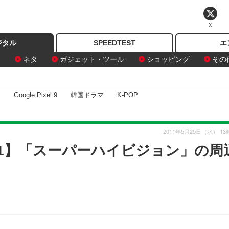
X
ジタル
SPEEDTEST
エ
ン
ネタ
ガジェット・ツール
ショッピング
その
I
Google Pixel 9
韓国ドラマ
K-POP
2011年5月25日（水） 13
Vol.1】「スーパーハイビジョン」の周