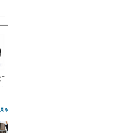
エコー
xa、
な
と見る