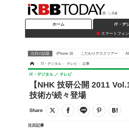
ホーム
IT・デ
スマートフォ
注目の話題
iPhone 16
こだわりデスクツアー
A
ホーム
›
IT・デジタル
›
テレビ
›
記事
IT・デジタル
テレビ
【NHK 技研公開 2011 
技術が続々登場
注目記事