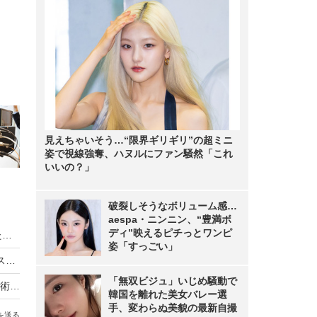
見えちゃいそう…“限界ギリギリ”の超ミニ
姿で視線強奪、ハヌルにファン騒然「これ
いいの？」
破裂しそうなボリューム感…
aespa・ニンニン、“豊満ボ
ディ”映えるピチっとワンピ
NHK Eテレで8Kスーパーハイビジョンを活用した番組スタート！
姿「すっごい」
NHK、4K・8Kに対応した次世代放送技術「NHKスーパーハイビジョン」の試験放送を開始
「無双ビジュ」いじめ騒動で
工学院大と富士通、理論限界を超えた「超解像技術」をスマホに搭載
韓国を離れた美女バレー選
手、変わらぬ美貌の最新自撮
を送る