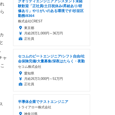
クオリティエンジニアアシスタント未経
れ
験歓迎「正社員/土日祝休み/昇給あり/研
修あり」やりがいのある環境です/杉並区
ら
勤務/8364
株式会社CREST
東京都
月給28万1,000円～36万円
カ
正社員
と
、
セコムのビートエンジニア/シフト自由/社
チャ
会保険完備/大量募集/深夜はたらく・夜勤
とこ
セコム株式会社
愛知県
月給26万3,000円～51万円
正社員
半導体企業でテストエンジニア
ス
トライアロー株式会社
神奈川県