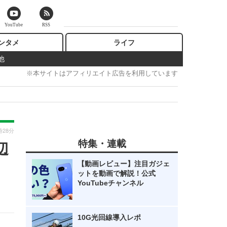
YouTube
RSS
ンタメ
ライフ
他
※本サイトはアフィリエイト広告を利用しています
時28分
特集・連載
辺
【動画レビュー】注目ガジェ
ットを動画で解説！公式
YouTubeチャンネル
10G光回線導入レポ