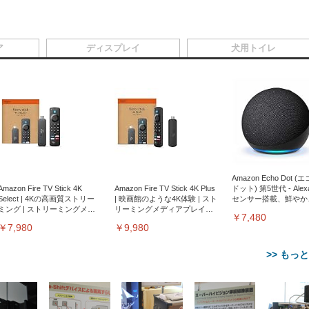
ア
ディスプレイ
犬用トイレ
Amazon Echo Dot (
Amazon Fire TV Stick 4K
Amazon Fire TV Stick 4K Plus
ドット) 第5世代 - Ale
Select | 4Kの高画質ストリー
| 映画館のような4K体験 | スト
センサー搭載、鮮やか
ミング | ストリーミングメデ
リーミングメディアプレイヤ
サウンド｜チャコール
￥7,480
ィアプレイヤー
ー
￥7,980
￥9,980
>> もっ