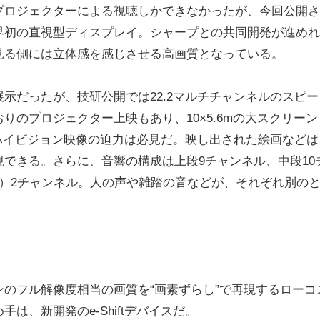
ロジェクターによる視聴しかできなかったが、今回公開さ
界初の直視型ディスプレイ。シャープとの共同開発が進めれ
見る側には立体感を感じさせる高画質となっている。
だったが、技研公開では22.2マルチチャンネルのスピー
のプロジェクター上映もあり、10×5.6mの大スクリーン
ーハイビジョン映像の迫力は必見だ。映し出された絵画などは
できる。さらに、音響の構成は上段9チャンネル、中段10
）2チャンネル。人の声や雑踏の音などが、それぞれ別の
。
のフル解像度相当の画質を“画素ずらし”で再現するローコ
は、新開発のe-Shiftデバイスだ。