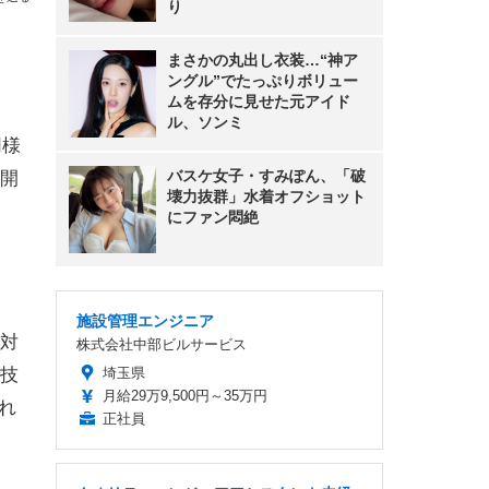
り
まさかの丸出し衣装…“神ア
ングル”でたっぷりボリュー
ムを存分に見せた元アイド
ル、ソンミ
同様
バスケ女子・すみぽん、「破
開
壊力抜群」水着オフショット
にファン悶絶
施設管理エンジニア
対
株式会社中部ビルサービス
技
埼玉県
月給29万9,500円～35万円
され
正社員