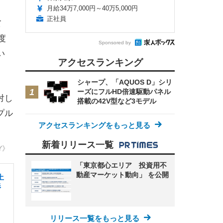
月給34万7,000円～40万5,000円
正社員
て
度
Sponsored by
い
アクセスランキング
シャープ、「AQUOS D」シリ
ーズにフルHD倍速駆動パネル
対し
搭載の42V型など3モデル
プル
アクセスランキングをもっと見る
新着リリース一覧
Y》
「東京都心エリア 投資用不
動産マーケット動向」 を公開
土
杉
リリース一覧をもっと見る