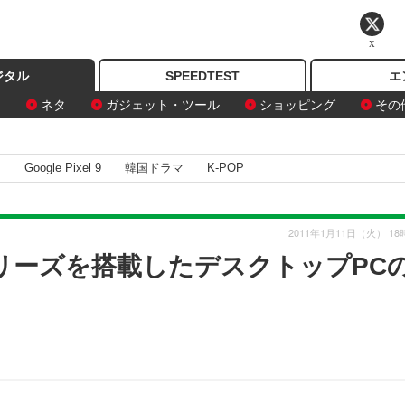
X
ジタル
SPEEDTEST
エ
ン
ネタ
ガジェット・ツール
ショッピング
その
I
Google Pixel 9
韓国ドラマ
K-POP
2011年1月11日（火） 18
iシリーズを搭載したデスクトップPC