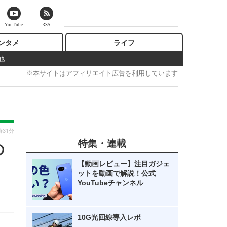
YouTube
RSS
ンタメ
ライフ
他
※本サイトはアフィリエイト広告を利用しています
時31分
特集・連載
の
【動画レビュー】注目ガジェ
ットを動画で解説！公式
YouTubeチャンネル
10G光回線導入レポ