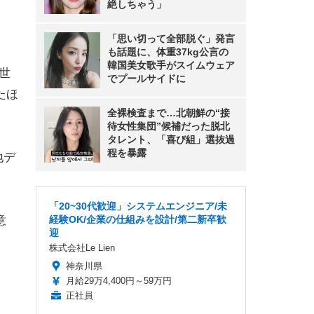
絶しちゃう」
「思い切って全部脱ぐ」発言
も話題に、体重37kg公言の
韓国美女歌手がスイムウェア
世
でプールサイドに
たほ
全裸検査まで…北朝鮮の“接
待女性集団”候補だった脱北
タレント、「喜び組」選抜過
程を暴露
地デ
「20~30代歓迎」システムエンジニア/未
意
経験OK/企業の仕組みを設計/第二新卒歓
迎
株式会社Le Lien
神奈川県
月給29万4,400円～59万円
正社員