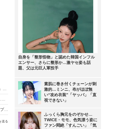
自身を「整形怪物」と認めた韓国インフル
エンサー、さらに整形か…激ヤセ姿も話
題、父は元巨人軍投手
素肌に巻き付くチェーンが刺
Surface Studioは「ハードとソフトの新しい融合」……米マイクロソフト・Panay氏
激的…ミンニ、布がほぼ無
い“攻め衣装”「ヤッバ」「直
PCの電源コードを引っ張って抜かないでくだ……抜けません
視できない」
積み木のように機能を拡張できる小型デスクトップPC、日本エイサーが発売
ふっくら胸元をのぞかせ…
TWICE・モモ、色気漂う姿に
を送る
ファン悶絶「すんごい」「気