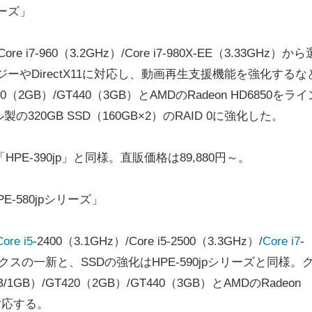
リーズ」
re i7-960（3.2GHz）/Core i7-980X-EE（3.33GHz）から
ノロジーやDirectX11に対応し、動画再生支援機能を強化するな
T420（2GB）/GT440（3GB）とAMDのRadeon HD6850をラ
20GB SSD（160GB×2）のRAID 0に強化した。
E-390jp」と同様。直販価格は89,880円～。
-580jpシリーズ」
Core i5
-2400（3.1GHz）/Core i5-2500（3.3GHz）/
Core i7
-
ックスの一新と、SSDの強化はHPE-590jpシリーズと同様。
B/1GB）/GT420（2GB）/GT440（3GB）とAMDのRadeon
に対応する。