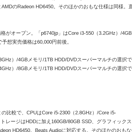
B）とAMDのRadeon HD6450。そのほかのおもな仕様は同様。
オープン。「p6740jp」はCore i3-550（3.2GHz）/4G
択で予想実売価格は60,000円前後。
（3.3GHz）/4GBメモリ/1TB HDD/DVDスーパーマルチの選択
（3.4GHz）/8GBメモリ/1TB HDD/DVDスーパーマルチの選択
較で、CPUはCore i5-2300（2.8GHz）/Core i5-
GHz）、ストレージはHDDに加え160GB/80GB SSD、グラフィック
Radeon HD6450。Beats Audioに対応する。そのほかのおも