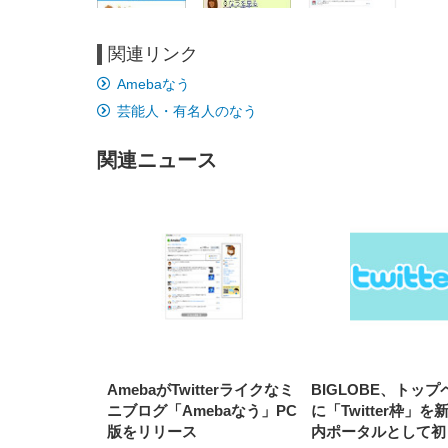
関連リンク
EIZO ビジネス向けプレミア
EIZO ビジネス向けプレミア
【純
[EdoErgo] オフィスチェア 椅
Amazonベーシック ペットシ
SIHOO B100 オフィスチェア
Amazonベーシック ペットシ
ムモニター | FlexScan
ムモニター | FlexScan
ニタ
Amebaなう
子 テレワーク 疲れない 跳ね
ーツ 薄型 レギュラー 1回使い
／デスクチェア メッシュチェ
ーツ 厚型 ワイド 42枚x2袋(84
EV3240X-WT | 31.5型4K
EV2740X-WT | 27.0型4K
ク付
上げ式アームレスト コンパク
捨て 無香料 ホワイト 300枚
ア 人間工学 疲れない ブラッ
枚) ホワイト(吸収面:ライトブ
芸能人・有名人のなう
UHD・USB Type-C・ホワイ
UHD・USB Type-C・ホワイ
ト 約105度ロッキング pc 事務
￥105,595
￥109,572
ク
ルー)
￥4
ト
ト
￥5,699
￥3,373
￥27,999
￥3,234
椅子 360度回転 座面昇降 強化
ナイロン樹脂ベース 通気性メ
関連ニュース
ッシュ 在宅ワーク H-
WY01(黒網+黒枠+黒足)
AmebaがTwitterライクなミ
BIGLOBE、トッ
ニブログ「Amebaなう」PC
に「Twitter枠」を
版をリリース
内ポータルとして初