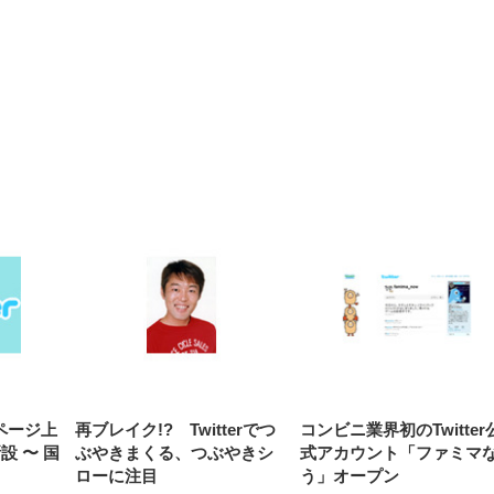
【整備済み品】Dell
【MiniLED/24.5inch/280Hz/
正品】27"ゲーミングモ
ANDWINT オフィスチ
アイリスオーヤマ ペ
Sezlife オフィスチェア デスク
ネオ・ルーライフ ネオ・オム
E2724HS 27インチ 液晶モ
Sezlife オフィスチェア デスク
Smart Basic(スマートベーシ
GRAPHT THE SHOOTER
ー DualSense 充電フッ
ア デスクチェア 肘なし
シーツ 超厚型 お徳用 
チェア 疲れない テレワーク
ツ L 中型犬用 26枚入り 単品
ニター フル
チェア 疲れない テレワーク
ック) 【Amazon.co.jp限定】
Gaming Monitor 24” Essential
き（CFI-ZDM1J）
ッシュ 通気性 ランバ
ュラー 200枚入
チェア 強化バックレスト 30
HD（1920×1080）VA 非光
チェア 強化バックレスト 30度
Smart Basic アイリスオーヤマ
ーミングモニター QD 24.5イ
ポート付き 腰サポート
【Amazon.co.jp限定】
￥1,800
￥15,800
￥34,980
9,979
度ロッキング機能 人間工学 椅
沢 HDMI/DisplayPort/VGA
ロッキング機能 人間工学 椅子
ペットシーツ 超厚型 お徳用
￥4,139
￥3,731
1ms FHD 量子ドット 残像低減
ス圧無段階昇降 360度
￥7,680
￥7,680
￥3,670
子 腰サポート 90度跳ね上げ
スピーカー内蔵 高さ調整 ス
腰サポート 90度跳ね上げ式ア
ワイド 100枚入 (x 1) (ケース
年保証 | 輝点保証 | 日本メーカ
転 キャスター付き コ
式アームレスト 3Dヘッドレス
イベル VESA対応
ームレスト 3Dヘッドレスト
販売)
クト 幅52×奥行58.5×
ト ハンガー付き 高反発クッシ
ComfortView ビジネス向け
ハンガー付き 高反発クッショ
84～96cm テレワーク
ョン PCチェア 通気性メッシ
ン PCチェア 通気性メッシュ
宅勤務 ブラック
ュ ゲーミング/勉強/事務用 お
ゲーミング/勉強/事務用 おし
しゃれ パソコンチェア (ブラ
ゃれ パソコンチェア (ホワイ
ック)
ト)
プページ上
再ブレイク!? Twitterでつ
コンビニ業界初のTwitter
新設 〜 国
ぶやきまくる、つぶやきシ
式アカウント「ファミマ
ローに注目
う」オープン