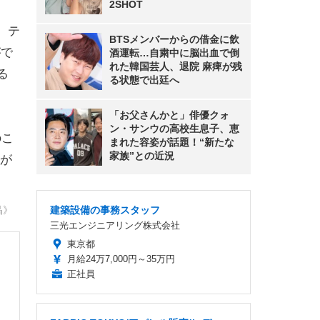
2SHOT
。テ
BTSメンバーからの借金に飲
がで
酒運転…自粛中に脳出血で倒
れた韓国芸人、退院 麻痺が残
る
る状態で出廷へ
「お父さんかと」俳優クォ
ン・サンウの高校生息子、恵
のこ
まれた容姿が話題！“新たな
家族”との近況
が
晶》
建築設備の事務スタッフ
三光エンジニアリング株式会社
東京都
月給24万7,000円～35万円
正社員