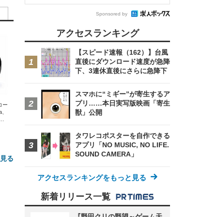
Sponsored by
アクセスランキング
【スピード速報（162）】台風
直後にダウンロード速度が急降
下、3連休直後にさらに急降下
スマホに“ミギー”が寄生するア
プリ……本日実写版映画「寄生
エコー
獣」公開
xa、
な
タワレコポスターを自作できる
アプリ「NO MUSIC, NO LIFE.
SOUND CAMERA」
と見る
アクセスランキングをもっと見る
新着リリース一覧
『野田クリの野望～ゲーム天