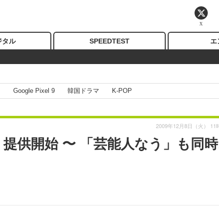
X
ジタル
SPEEDTEST
エ
I
Google Pixel 9
韓国ドラマ
K-POP
2009年12月8日（火） 11
」提供開始 〜 「芸能人なう」も同