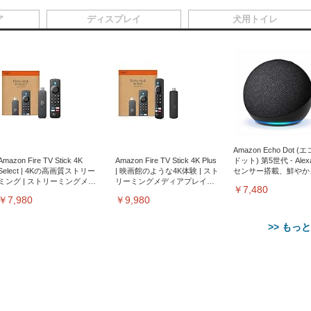
ア
ディスプレイ
犬用トイレ
Amazon Echo Dot (
Amazon Fire TV Stick 4K
Amazon Fire TV Stick 4K Plus
ドット) 第5世代 - Ale
Select | 4Kの高画質ストリー
| 映画館のような4K体験 | スト
センサー搭載、鮮やか
ミング | ストリーミングメデ
リーミングメディアプレイヤ
サウンド｜チャコール
￥7,480
ィアプレイヤー
ー
￥7,980
￥9,980
>> もっ