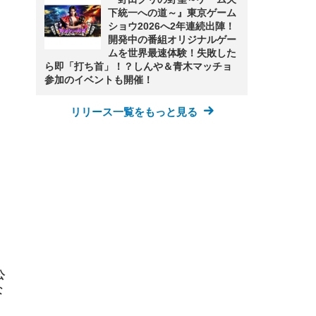
下統一への道～』東京ゲーム
ショウ2026へ2年連続出陣！
開発中の番組オリジナルゲー
FHD】
ェ
ット
ムを世界最速体験！失敗した
 メ
レギ
ら即「打ち首」！？しんや＆青木マッチョ
 ゲ
ーサ
ンチ
 ガ
参加のイベントも開催！
 (3
回
ー)
ンパ
高さ
リリース一覧をもっと見る
 在
公
な