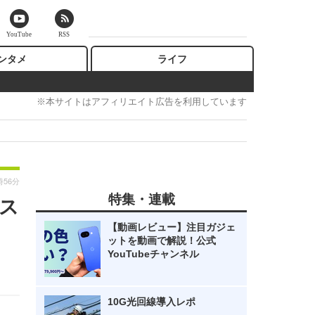
YouTube
RSS
ンタメ
ライフ
※本サイトはアフィリエイト広告を利用しています
時56分
特集・連載
時ス
【動画レビュー】注目ガジェ
ットを動画で解説！公式
YouTubeチャンネル
10G光回線導入レポ