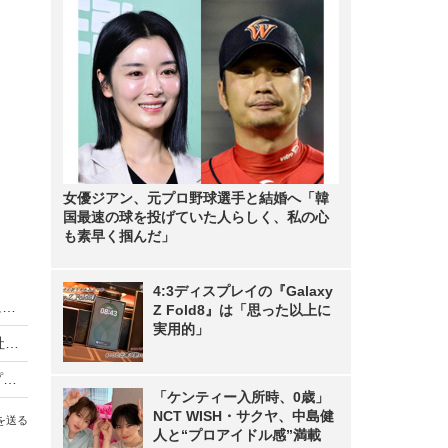
女優ジアン、元プロ野球選手と結婚へ「韓
国最速の球を投げていた人らしく、私の心
も素早く掴んだ」
4:3ディスプレイの『Galaxy
小林麻央さんのブログ、海老蔵と同じ「MVB」に！サイバーエージェントが発表
Z Fold8』は「思った以上に
実用的」
サイバーエージェント、VR関連事業を行う子会社「VR Agent」を設立
音楽配信サービス「AWA」、月額無料の「Freeプラン」を刷新……「ハイライト再生」機能も登場
「ケンティー入所時、0歳」
NCT WISH・サクヤ、中島健
を送る
人と“プロアイドル感”満載