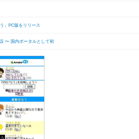
aなう」PC版をリリース
を新設 〜 国内ポータルとして初