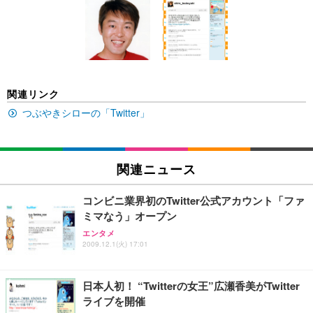
[EdoErgo] オフィスチェア 椅子 テレワーク 疲れな
EIZO ビジネス向けプレミアムモニター | FlexScan
Amazonベーシック ペットシーツ 薄型 レギュラー 1
い 跳ね上げ式アームレスト コンパクト 約105度ロッ
EV3240X-WT | 31.5型4K UHD・USB Type-C・ホワ
回使い捨て 無香料 ホワイト 300枚
キング pc 事務椅子 360度回転 座面昇降 強化ナイロ
イト
ン樹脂ベース 通気性メッシュ 在宅ワーク H-WY01
￥3,373
￥5,699
￥105,595
(黒網+黒枠+黒足)
EIZO ビジネス向けプレミアムモニター | FlexScan
SIHOO B100 オフィスチェア／デスクチェア メッシ
Amazonベーシック ペットシーツ 厚型 ワイド 42枚
関連リンク
EV2740X-WT | 27.0型4K UHD・USB Type-C・ホワ
ュチェア 人間工学 疲れない ブラック
x2袋(84枚) ホワイト(吸収面:ライトブルー)
イト
つぶやきシローの「Twitter」
￥27,999
￥3,234
￥109,572
Sezlife オフィスチェア デスクチェア 疲れない テレ
関連ニュース
【純正品】27"ゲーミングモニター DualSense 充電
ネオ・ルーライフ ネオ・オムツ L 中型犬用 26枚入
ワーク チェア 強化バックレスト 30度ロッキング機
フック付き（CFI-ZDM1J）
り 単品
能 人間工学 椅子 腰サポート 90度跳ね上げ式アーム
コンビニ業界初のTwitter公式アカウント「ファ
レスト 3Dヘッドレスト ハンガー付き 高反発クッシ
￥49,979
￥1,800
￥7,680
ミマなう」オープン
ョン PCチェア 通気性メッシュ ゲーミング/勉強/事
務用 おしゃれ パソコンチェア (ブラック)
エンタメ
2009.12.1(火) 17:01
Sezlife オフィスチェア デスクチェア 疲れない テレ
【整備済み品】Dell E2724HS 27インチ 液晶モニタ
Smart Basic(スマートベーシック) 【Amazon.co.jp
ワーク チェア 強化バックレスト 30度ロッキング機
ー フルHD（1920×1080）VA 非光沢 HDMI/DisplayP
限定】 Smart Basic アイリスオーヤマ ペットシーツ
能 人間工学 椅子 腰サポート 90度跳ね上げ式アーム
ort/VGA スピーカー内蔵 高さ調整 スイベル VESA対
超厚型 お徳用 ワイド 100枚入 (x 1) (ケース販売)
日本人初！ “Twitterの女王”広瀬香美がTwitter
レスト 3Dヘッドレスト ハンガー付き 高反発クッシ
応 ComfortView ビジネス向け
￥7,680
￥15,800
￥3,670
ョン PCチェア 通気性メッシュ ゲーミング/勉強/事
ライブを開催
務用 おしゃれ パソコンチェア (ホワイト)