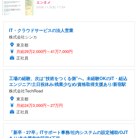
エンタメ
ANDWINT オフィスチェア デスクチェア 肘なし メ
【MiniLED/24.5inch/280Hz/FHD】GRAPHT THE S
2009.11.5(木) 17:54
アイリスオーヤマ ペットシーツ 超厚型 お徳用 レギ
ッシュ 通気性 ランバーサポート付き 腰サポート ガ
HOOTER Gaming Monitor 24” Essential ゲーミン
ュラー 200枚入【Amazon.co.jp限定】
ス圧無段階昇降 360度回転 キャスター付き コンパク
グモニター QD 24.5インチ 1ms FHD 量子ドット 残
ト 幅52×奥行58.5×高さ84～96cm テレワーク 在宅
像低減 (3年保証 | 輝点保証 | 日本メーカー)
￥3,731
￥4,139
￥34,980
勤務 ブラック
IT・クラウドサービスの法人営業
株式会社シンカ
東京都
月給29万2,000円～41万7,000円
正社員
工場の経験、次は“技術をつくる側”へ。未経験OKのIT・組込
エンジニア/土日祝休み/残業少なめ/資格取得支援あり/新宿駅
株式会社TechRoad
東京都
月給24万3,000円～27万円
正社員
「新卒・27卒」ITサポート事務/社内システムの設定補助/OJT
あり/名古屋市中区栄4丁目