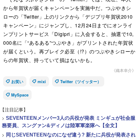
から年賀状が届くキャンペーンを実施中だ。つぶやきシ
ローの「Twitter」上のリンクから「デジプリ年賀状2010
キャンペーン」にジャンプし、12月24日までにオンライ
ンプリントサービス「Digipri」に入会すると、抽選で10,
000名に「“あるある”つぶやき」がプリントされた年賀状
が届くという。再ブレイク必至（!?）のつぶやきシローか
らの年賀状、持っていて損はないかも。
《織本幸介》
お笑い
mixi
Twitter（ツイッター）
MySpace
【注目記事】
>
SEVENTEENメンバー3人の兵役が発表 ミンギュが社会服
務要員、スングァン&ディノは陸軍軍楽隊へ【全文】
>
同じSEVENTEENなのになぜ違う? 新たに兵役が発表され