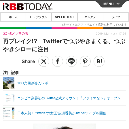
MENU
CLOSE
ホーム
IT・デジタル
SPEED TEST
エンタメ
ライフ
ホーム
IT・デジタル
エンタメ
その他
2009.12.1（火）17:55
再ブレイク!? Twitterでつぶやきまくる、つぶ
IT・デジタルTOP
スマートフォン
SPEED TEST
やきシローに注目
ネタ
ガジェット・ツール
エンタメ
ショッピング
その他
エンタメTOP
映画・ドラマ
ライフ
注目記事
韓流・K-POP
韓国・芸能
ライフTOP
グルメ
リリース一覧
10G光回線導入レポ
音楽
スポーツ
ペット
ショッピング
プッシュ通知の停止方法
コンビニ業界初のTwitter公式アカウント「ファミマなう」オープン
グラビア
ブログ
その他
ショッピング
その他
日本人初！ “Twitterの女王”広瀬香美がTwitterライブを開催