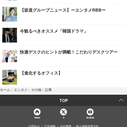
【坂道グループニュース】ーエンタメRBBー
今観るべきオススメ「韓国ドラマ」
快適デスクのヒントが満載！こだわりデスクツアー
【進化するオフィス】
記事
ホーム
›
エンタメ
›
その他
›
TOP
Home
X
YouTube
お問合せ
広告掲載
会社概要
個人情報保護方針