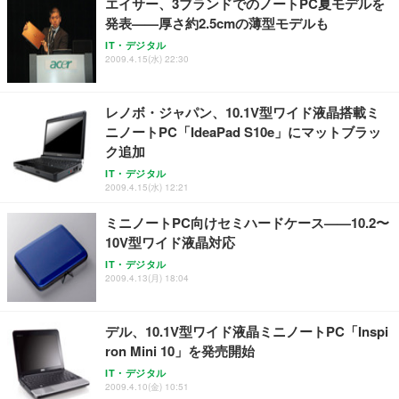
エイサー、3ブランドでのノートPC夏モデルを
発表——厚さ約2.5cmの薄型モデルも
IT・デジタル
2009.4.15(水) 22:30
レノボ・ジャパン、10.1V型ワイド液晶搭載ミ
ニノートPC「IdeaPad S10e」にマットブラッ
ク追加
IT・デジタル
2009.4.15(水) 12:21
ミニノートPC向けセミハードケース——10.2〜
10V型ワイド液晶対応
IT・デジタル
2009.4.13(月) 18:04
デル、10.1V型ワイド液晶ミニノートPC「Inspi
ron Mini 10」を発売開始
IT・デジタル
2009.4.10(金) 10:51