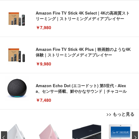
Amazon Fire TV Stick 4K Select | 4Kの高画質スト
リーミング | ストリーミングメディアプレイヤー
￥7,980
Amazon Fire TV Stick 4K Plus | 映画館のような4K
体験 | ストリーミングメディアプレイヤー
￥9,980
Amazon Echo Dot (エコードット) 第5世代 - Alex
a、センサー搭載、鮮やかなサウンド｜チャコール
￥7,480
>> もっと見る
[EdoErgo] オフィスチェア 椅子 テレワーク 疲れな
EIZO ビジネス向けプレミアムモニター | FlexScan
Amazonベーシック ペットシーツ 薄型 レギュラー 1
い 跳ね上げ式アームレスト コンパクト 約105度ロッ
EV3240X-WT | 31.5型4K UHD・USB Type-C・ホワ
‹
回使い捨て 無香料 ホワイト 300枚
キング pc 事務椅子 360度回転 座面昇降 強化ナイロ
イト