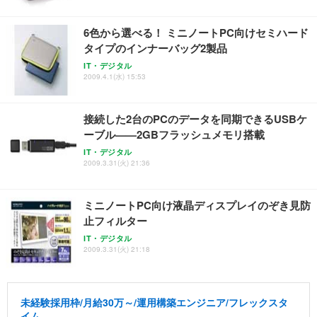
6色から選べる！ ミニノートPC向けセミハード
タイプのインナーバッグ2製品
IT・デジタル
2009.4.1(水) 15:53
接続した2台のPCのデータを同期できるUSBケ
ーブル——2GBフラッシュメモリ搭載
IT・デジタル
2009.3.31(火) 21:36
ミニノートPC向け液晶ディスプレイのぞき見防
止フィルター
IT・デジタル
2009.3.31(火) 21:18
未経験採用枠/月給30万～/運用構築エンジニア/フレックスタ
イム