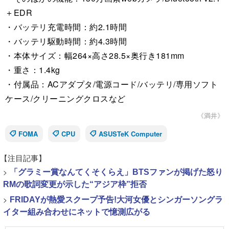
＋EDR
・バッテリ充電時間：約2.1時間
・バッテリ駆動時間：約4.3時間
・本体サイズ：幅264×高さ28.5×奥行き181mm
・重さ：1.4kg
・付属品：ACアダプタ/電源コード/バッテリ/専用ソフト
ケース/クリーニングクロスなど
《満井》
FOMA
CPU
ASUSTeK Computer
【注目記事】
>
「グラミー賞なんてくそくらえ」BTSファンが掲げた怒り
RMの歌詞変更が示した“アジア枠”拒否
>
FRIDAYが熱愛スクープ予告!大河女優とシンガーソングラ
イター組み合わせにネットで憶測広がる