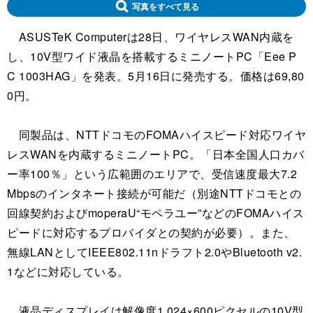
写真をすべて見る
ASUSTeK Computerは28日、ワイヤレスWAN内蔵を
し、10V型ワイド液晶を搭載するミニノートPC「Eee P
C 1003HAG」を発表。5月16日に発売する。価格は69,80
0円。
同製品は、NTTドコモのFOMAハイスピード対応ワイヤ
レスWANを内蔵するミニノートPC。「日本全国人口カバ
ー率100％」という広範囲のエリアで、受信速度最大7.2
Mbpsのインタネート接続が可能だ（別途NTTドコモとの
回線契約およびmoperaU“モペラユー”などのFOMAハイス
ピードに対応するプロバイダとの契約が必要）。また、
無線LANとしてIEEE802.11nドラフト2.0やBluetooth v2.
1などに対応している。
液晶ディスプレイは解像度1,024×600ピクセルの10V型