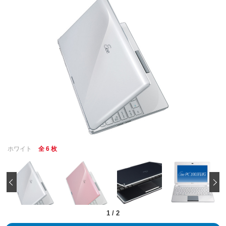
ホワイト
全 6 枚
‹
1
/
2