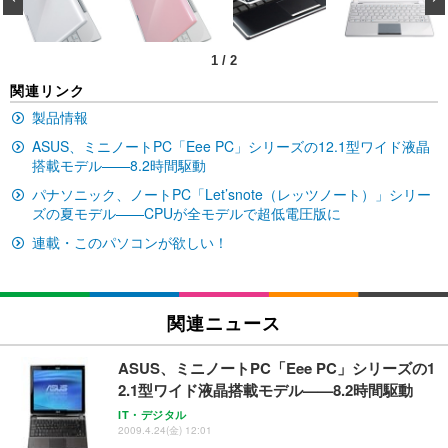
ン樹脂ベース 通気性メッシュ 在宅ワーク H-WY01
￥3,373
￥5,699
￥105,595
(黒網+黒枠+黒足)
1
/
2
EIZO ビジネス向けプレミアムモニター | FlexScan
SIHOO B100 オフィスチェア／デスクチェア メッシ
Amazonベーシック ペットシーツ 厚型 ワイド 42枚
関連リンク
EV2740X-WT | 27.0型4K UHD・USB Type-C・ホワ
ュチェア 人間工学 疲れない ブラック
x2袋(84枚) ホワイト(吸収面:ライトブルー)
イト
製品情報
￥27,999
￥3,234
￥109,572
ASUS、ミニノートPC「Eee PC」シリーズの12.1型ワイド液晶
搭載モデル——8.2時間駆動
パナソニック、ノートPC「Let’snote（レッツノート）」シリー
Sezlife オフィスチェア デスクチェア 疲れない テレ
【純正品】27"ゲーミングモニター DualSense 充電
ネオ・ルーライフ ネオ・オムツ L 中型犬用 26枚入
ワーク チェア 強化バックレスト 30度ロッキング機
ズの夏モデル——CPUが全モデルで超低電圧版に
フック付き（CFI-ZDM1J）
り 単品
能 人間工学 椅子 腰サポート 90度跳ね上げ式アーム
連載・このパソコンが欲しい！
レスト 3Dヘッドレスト ハンガー付き 高反発クッシ
￥49,979
￥1,800
￥7,680
ョン PCチェア 通気性メッシュ ゲーミング/勉強/事
務用 おしゃれ パソコンチェア (ブラック)
Sezlife オフィスチェア デスクチェア 疲れない テレ
【整備済み品】Dell E2724HS 27インチ 液晶モニタ
Smart Basic(スマートベーシック) 【Amazon.co.jp
関連ニュース
ワーク チェア 強化バックレスト 30度ロッキング機
ー フルHD（1920×1080）VA 非光沢 HDMI/DisplayP
限定】 Smart Basic アイリスオーヤマ ペットシーツ
能 人間工学 椅子 腰サポート 90度跳ね上げ式アーム
ort/VGA スピーカー内蔵 高さ調整 スイベル VESA対
超厚型 お徳用 ワイド 100枚入 (x 1) (ケース販売)
レスト 3Dヘッドレスト ハンガー付き 高反発クッシ
応 ComfortView ビジネス向け
ASUS、ミニノートPC「Eee PC」シリーズの1
￥7,680
￥15,800
￥3,670
ョン PCチェア 通気性メッシュ ゲーミング/勉強/事
2.1型ワイド液晶搭載モデル——8.2時間駆動
務用 おしゃれ パソコンチェア (ホワイト)
IT・デジタル
ANDWINT オフィスチェア デスクチェア 肘なし メ
【MiniLED/24.5inch/280Hz/FHD】GRAPHT THE S
2009.4.24(金) 12:01
アイリスオーヤマ ペットシーツ 超厚型 お徳用 レギ
ッシュ 通気性 ランバーサポート付き 腰サポート ガ
HOOTER Gaming Monitor 24” Essential ゲーミン