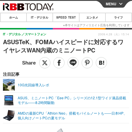
MENU
CLOSE
ホーム
IT・デジタル
SPEED TEST
エンタメ
ライフ
ホーム
IT・デジタル
IT・デジタル
スマートフォン
2009.4.28（火）15:14
ASUSTeK、FOMAハイスピードに対応するワ
IT・デジタルTOP
スマートフォン
SPEED TEST
イヤレスWAN内蔵のミニノートPC
ネタ
ガジェット・ツール
エンタメ
ショッピング
その他
エンタメTOP
映画・ドラマ
ライフ
注目記事
韓流・K-POP
韓国・芸能
ライフTOP
グルメ
リリース一覧
10G光回線導入レポ
音楽
スポーツ
ペット
ショッピング
プッシュ通知の停止方法
ASUS、ミニノートPC「Eee PC」シリーズの12.1型ワイド液晶搭載
モデル——8.2時間駆動
グラビア
ブログ
その他
AMDの最新CPU「Athlon Neo」搭載モバイルノートも——日本HP、
ショッピング
その他
個人向けノートPCの夏モデル