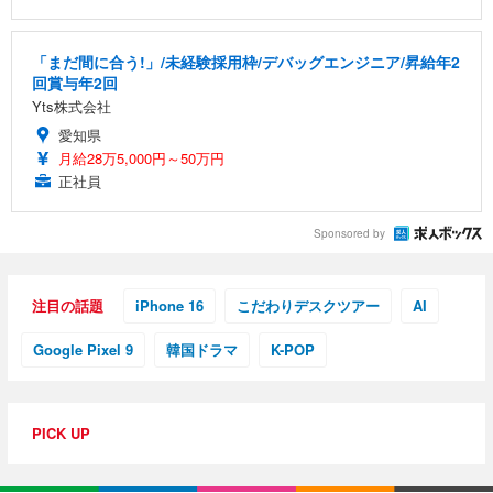
「まだ間に合う!」/未経験採用枠/デバッグエンジニア/昇給年2
回賞与年2回
Yts株式会社
愛知県
月給28万5,000円～50万円
正社員
Sponsored by
注目の話題
iPhone 16
こだわりデスクツアー
AI
Google Pixel 9
韓国ドラマ
K-POP
PICK UP