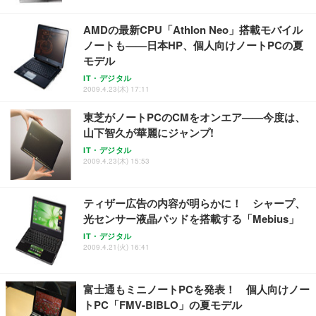
ュラー 200枚入【Amazon.co.jp限定】
ス圧無段階昇降 360度回転 キャスター付き コンパク
グモニター QD 24.5インチ 1ms FHD 量子ドット 残
ト 幅52×奥行58.5×高さ84～96cm テレワーク 在宅
像低減 (3年保証 | 輝点保証 | 日本メーカー)
￥3,731
AMDの最新CPU「Athlon Neo」搭載モバイル
￥4,139
￥34,980
勤務 ブラック
ノートも——日本HP、個人向けノートPCの夏
モデル
IT・デジタル
2009.4.23(木) 17:11
東芝がノートPCのCMをオンエア——今度は、
山下智久が華麗にジャンプ!
IT・デジタル
2009.4.23(木) 15:53
ティザー広告の内容が明らかに！ シャープ、
光センサー液晶パッドを搭載する「Mebius」
IT・デジタル
2009.4.21(火) 16:41
富士通もミニノートPCを発表！ 個人向けノー
トPC「FMV-BIBLO」の夏モデル