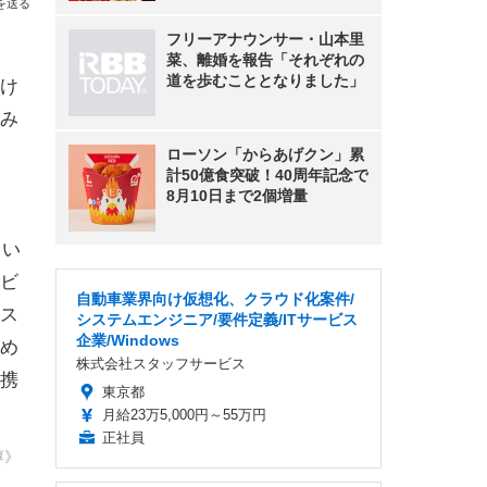
を送る
フリーアナウンサー・山本里
菜、離婚を報告「それぞれの
道を歩むこととなりました」
け
み
ローソン「からあげクン」累
計50億食突破！40周年記念で
8月10日まで2個増量
てい
ビ
自動車業界向け仮想化、クラウド化案件/
ス
システムエンジニア/要件定義/ITサービス
企業/Windows
め
株式会社スタッフサービス
携
東京都
月給23万5,000円～55万円
正社員
淳》