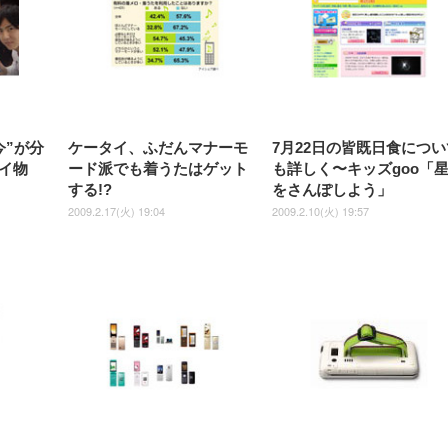
今”が分
ケータイ、ふだんマナーモ
7月22日の皆既日食につい
イ物
ード派でも着うたはゲット
も詳しく〜キッズgoo「
する!?
をさんぽしよう」
2009.2.17(火) 19:04
2009.2.10(火) 19:57