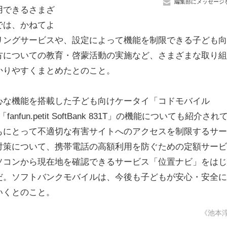
編集部にメッセージ
用できるさまざ
では、かねてよ
リングサービスや、設定によって機能を制限できる子ども向
方についての教育・啓蒙活動の実施など、さまざまな取り組
かりやすくまとめたとのこと。
な機能を搭載した子ども向けケータイ「コドモバイル
anfun.petit SoftBank 831T」の機能についても紹介され
もにとって不適切な有害サイトへのアクセスを制限するサー
対策について、携帯電話の高額利用を防ぐための定額サービ
ソコンから現在地を確認できるサービス「位置ナビ」をはじ
だ。ソフトバンクモバイルは、今後も子どもが安心・安全に
いくとのこと。
《池本