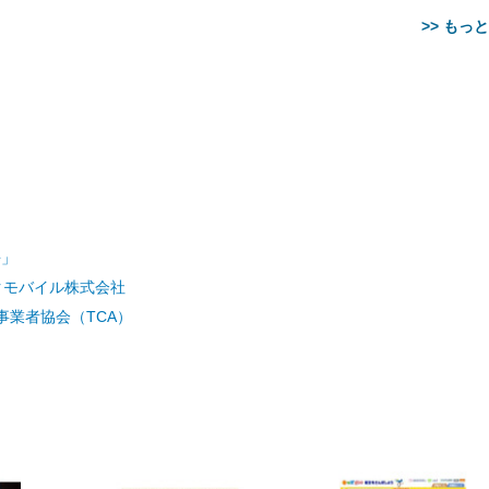
>> もっ
【整備済み品】Dell
【MiniLED/24.5inch/280Hz/
正品】27"ゲーミングモ
ANDWINT オフィスチ
アイリスオーヤマ ペ
Sezlife オフィスチェア デスク
ネオ・ルーライフ ネオ・オム
E2724HS 27インチ 液晶モ
Sezlife オフィスチェア デスク
Smart Basic(スマートベーシ
GRAPHT THE SHOOTER
ー DualSense 充電フッ
ア デスクチェア 肘なし
シーツ 超厚型 お徳用 
語」
チェア 疲れない テレワーク
ツ L 中型犬用 26枚入り 単品
ニター フル
チェア 疲れない テレワーク
ック) 【Amazon.co.jp限定】
Gaming Monitor 24” Essential
き（CFI-ZDM1J）
ッシュ 通気性 ランバ
ュラー 200枚入
チェア 強化バックレスト 30
HD（1920×1080）VA 非光
チェア 強化バックレスト 30度
Smart Basic アイリスオーヤマ
ーミングモニター QD 24.5イ
ポート付き 腰サポート
【Amazon.co.jp限定】
クモバイル株式会社
￥1,800
￥15,800
￥34,980
9,979
度ロッキング機能 人間工学 椅
沢 HDMI/DisplayPort/VGA
ロッキング機能 人間工学 椅子
ペットシーツ 超厚型 お徳用
￥4,139
￥3,731
1ms FHD 量子ドット 残像低減
ス圧無段階昇降 360度
￥7,680
￥7,680
￥3,670
子 腰サポート 90度跳ね上げ
スピーカー内蔵 高さ調整 ス
腰サポート 90度跳ね上げ式ア
ワイド 100枚入 (x 1) (ケース
年保証 | 輝点保証 | 日本メーカ
転 キャスター付き コ
事業者協会（TCA）
式アームレスト 3Dヘッドレス
イベル VESA対応
ームレスト 3Dヘッドレスト
販売)
クト 幅52×奥行58.5×
ト ハンガー付き 高反発クッシ
ComfortView ビジネス向け
ハンガー付き 高反発クッショ
84～96cm テレワーク
ョン PCチェア 通気性メッシ
ン PCチェア 通気性メッシュ
宅勤務 ブラック
ュ ゲーミング/勉強/事務用 お
ゲーミング/勉強/事務用 おし
しゃれ パソコンチェア (ブラ
ゃれ パソコンチェア (ホワイ
ック)
ト)