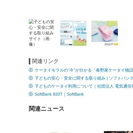
関連リンク
EIZO ビジネス向けプレミア
EIZO ビジネス向けプレミア
【純
[EdoErgo] オフィスチェア 椅
Amazonベーシック ペットシ
SIHOO B100 オフィスチェア
Amazonベーシック ペットシ
ムモニター | FlexScan
ムモニター | FlexScan
ニタ
ケータイモラルの“今”が分かる「春野家ケータイ物
子 テレワーク 疲れない 跳ね
ーツ 薄型 レギュラー 1回使い
／デスクチェア メッシュチェ
ーツ 厚型 ワイド 42枚x2袋(84
EV3240X-WT | 31.5型4K
EV2740X-WT | 27.0型4K
ク付
上げ式アームレスト コンパク
捨て 無香料 ホワイト 300枚
ア 人間工学 疲れない ブラッ
枚) ホワイト(吸収面:ライトブ
UHD・USB Type-C・ホワイ
UHD・USB Type-C・ホワイ
子どもの安心・安全に関する取り組み | ソフトバン
ト 約105度ロッキング pc 事務
￥105,595
￥109,572
ク
ルー)
￥4
ト
ト
￥5,699
￥3,373
￥27,999
￥3,234
椅子 360度回転 座面昇降 強化
子どものケータイ利用について｜社団法人 電気通信
ナイロン樹脂ベース 通気性メ
ッシュ 在宅ワーク H-
SoftBank 820T｜SoftBank
WY01(黒網+黒枠+黒足)
関連ニュース