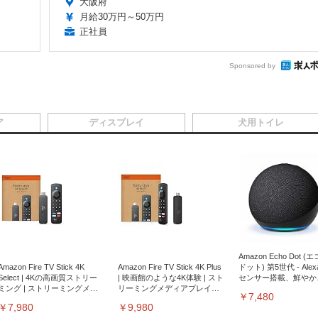
大阪府
月給30万円～50万円
正社員
Sponsored by
ア
ディスプレイ
犬用トイレ
Amazon Echo Dot (
Amazon Fire TV Stick 4K
Amazon Fire TV Stick 4K Plus
ドット) 第5世代 - Ale
Select | 4Kの高画質ストリー
| 映画館のような4K体験 | スト
センサー搭載、鮮やか
ミング | ストリーミングメデ
リーミングメディアプレイヤ
サウンド｜チャコール
￥7,480
ィアプレイヤー
ー
￥7,980
￥9,980