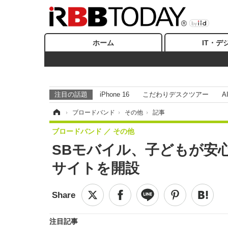
ホーム
IT・デ
注目の話題
iPhone 16
こだわりデスクツアー
A
ホーム
›
ブロードバンド
›
その他
›
記事
ブロードバンド
その他
SBモバイル、子どもが安
サイトを開設
注目記事