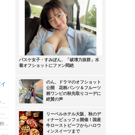
バスケ女子・すみぽん、「破壊力抜群」水
着オフショットにファン悶絶
のん、ドラマのオフショット
バイ
公開 花柄パンツ＆フルーツ
柄ワンピの秋先取りコーデに
絶賛の声
ソフトバンク、"2年縛り"を廃止へ！新料金プラン発表
【デジージョ レビュー】かわいらしくてコスパよし！女性向け完全ワイヤレスイヤホンGLIDiC Sound Air TW-5000を試す
リーベルホテル大阪、秋のデ
ィナービュッフェ開催！国産
【先週の注目ニュース】ドコモ・ソフトバンクに行政指導／ぐるなび、Googleアシスタントでの予約に対応
牛ローストビーフからハロウ
ィンスイーツまで