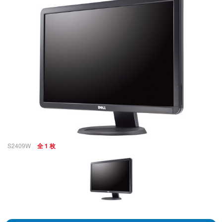
S2409W
全 1 枚