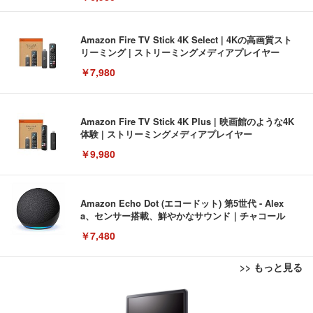
Amazon Fire TV Stick 4K Select | 4Kの高画質スト
リーミング | ストリーミングメディアプレイヤー
￥7,980
Amazon Fire TV Stick 4K Plus | 映画館のような4K
体験 | ストリーミングメディアプレイヤー
￥9,980
Amazon Echo Dot (エコードット) 第5世代 - Alex
a、センサー搭載、鮮やかなサウンド｜チャコール
￥7,480
>> もっと見る
[EdoErgo] オフィスチェア 椅子 テレワーク 疲れな
EIZO ビジネス向けプレミアムモニター | FlexScan
Amazonベーシック ペットシーツ 薄型 レギュラー 1
い 跳ね上げ式アームレスト コンパクト 約105度ロッ
EV3240X-WT | 31.5型4K UHD・USB Type-C・ホワ