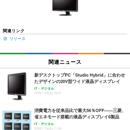
回使い捨て 無香料 ホワイト 300枚
キング pc 事務椅子 360度回転 座面昇降 強化ナイロ
イト
ン樹脂ベース 通気性メッシュ 在宅ワーク H-WY01
￥3,373
￥5,699
￥105,595
(黒網+黒枠+黒足)
EIZO ビジネス向けプレミアムモニター | FlexScan
SIHOO B100 オフィスチェア／デスクチェア メッシ
Amazonベーシック ペットシーツ 厚型 ワイド 42枚
関連リンク
EV2740X-WT | 27.0型4K UHD・USB Type-C・ホワ
ュチェア 人間工学 疲れない ブラック
x2袋(84枚) ホワイト(吸収面:ライトブルー)
イト
リリース
￥27,999
￥3,234
￥109,572
Sezlife オフィスチェア デスクチェア 疲れない テレ
関連ニュース
【純正品】27"ゲーミングモニター DualSense 充電
ネオ・ルーライフ ネオ・オムツ L 中型犬用 26枚入
ワーク チェア 強化バックレスト 30度ロッキング機
フック付き（CFI-ZDM1J）
り 単品
能 人間工学 椅子 腰サポート 90度跳ね上げ式アーム
新デスクトップPC「Studio Hybrid」に合わせ
レスト 3Dヘッドレスト ハンガー付き 高反発クッシ
￥49,979
￥1,800
￥7,680
たデザインの20V型ワイド液晶ディスプレイ
ョン PCチェア 通気性メッシュ ゲーミング/勉強/事
務用 おしゃれ パソコンチェア (ブラック)
IT・デジタル
2008.7.29(火) 18:47
Sezlife オフィスチェア デスクチェア 疲れない テレ
【整備済み品】Dell E2724HS 27インチ 液晶モニタ
Smart Basic(スマートベーシック) 【Amazon.co.jp
ワーク チェア 強化バックレスト 30度ロッキング機
ー フルHD（1920×1080）VA 非光沢 HDMI/DisplayP
限定】 Smart Basic アイリスオーヤマ ペットシーツ
能 人間工学 椅子 腰サポート 90度跳ね上げ式アーム
ort/VGA スピーカー内蔵 高さ調整 スイベル VESA対
超厚型 お徳用 ワイド 100枚入 (x 1) (ケース販売)
消費電力を従来品比で最大56％OFF——三菱、
レスト 3Dヘッドレスト ハンガー付き 高反発クッシ
応 ComfortView ビジネス向け
￥7,680
￥15,800
￥3,670
ョン PCチェア 通気性メッシュ ゲーミング/勉強/事
省エネモード搭載の液晶ディスプレイ6製品
務用 おしゃれ パソコンチェア (ホワイト)
IT・デジタル
ANDWINT オフィスチェア デスクチェア 肘なし メ
【MiniLED/24.5inch/280Hz/FHD】GRAPHT THE S
2008.7.16(水) 11:40