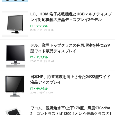
アイリスオーヤマ ペットシーツ 超厚型 お徳用 レギ
ッシュ 通気性 ランバーサポート付き 腰サポート ガ
HOOTER Gaming Monitor 24” Essential ゲーミン
ュラー 200枚入【Amazon.co.jp限定】
ス圧無段階昇降 360度回転 キャスター付き コンパク
グモニター QD 24.5インチ 1ms FHD 量子ドット 残
ト 幅52×奥行58.5×高さ84～96cm テレワーク 在宅
像低減 (3年保証 | 輝点保証 | 日本メーカー)
￥3,731
LG、HDMI端子搭載機種とUSBマルチディスプ
￥4,139
￥34,980
勤務 ブラック
レイ対応機種の液晶ディスプレイ2モデル
IT・デジタル
2008.7.11(金) 16:39
デル、業界トップクラスの色再現性を持つ27V
型ワイド液晶ディスプレイ
IT・デジタル
2008.7.10(木) 16:42
日本HP、応答速度を向上させた24/22型ワイド
液晶ディスプレイ
IT・デジタル
2008.7.9(水) 17:16
ワコム、視野角水平/上下178度、輝度270cd/m
2、コントラスト比1300:1という最高クラスの1