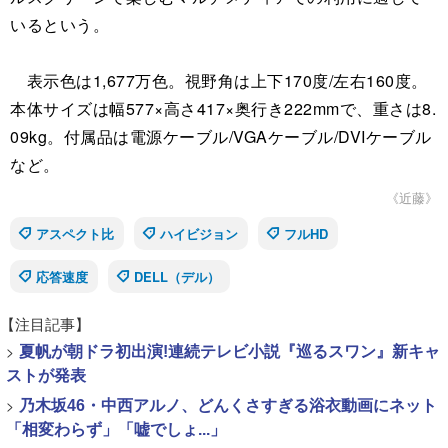
いるという。
表示色は1,677万色。視野角は上下170度/左右160度。
本体サイズは幅577×高さ417×奥行き222mmで、重さは8.
09kg。付属品は電源ケーブル/VGAケーブル/DVIケーブル
など。
《近藤》
アスペクト比
ハイビジョン
フルHD
応答速度
DELL（デル）
【注目記事】
>
夏帆が朝ドラ初出演!連続テレビ小説『巡るスワン』新キャ
ストが発表
>
乃木坂46・中西アルノ、どんくさすぎる浴衣動画にネット
「相変わらず」「嘘でしょ...」