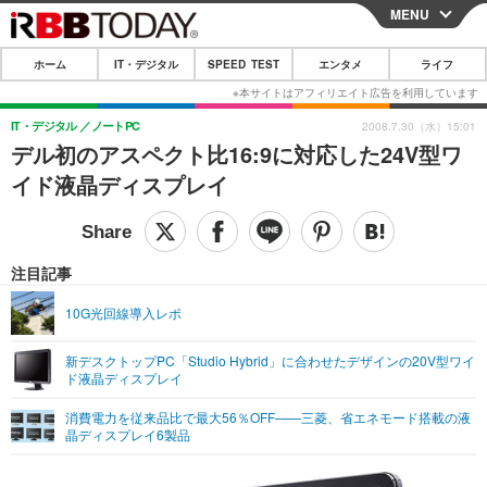
MENU
CLOSE
ホーム
IT・デジタル
SPEED TEST
エンタメ
ライフ
ホーム
IT・デジタル
IT・デジタル
ノートPC
2008.7.30（水）15:01
デル初のアスペクト比16:9に対応した24V型ワ
IT・デジタルTOP
スマートフォン
SPEED TEST
イド液晶ディスプレイ
ネタ
ガジェット・ツール
エンタメ
ショッピング
その他
エンタメTOP
映画・ドラマ
ライフ
注目記事
韓流・K-POP
韓国・芸能
ライフTOP
グルメ
リリース一覧
10G光回線導入レポ
音楽
スポーツ
ペット
ショッピング
プッシュ通知の停止方法
新デスクトップPC「Studio Hybrid」に合わせたデザインの20V型ワイ
ド液晶ディスプレイ
グラビア
ブログ
その他
消費電力を従来品比で最大56％OFF——三菱、省エネモード搭載の液
ショッピング
その他
晶ディスプレイ6製品