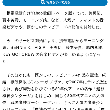
写真をすべて見る
携帯電話向けYahoo!動画（ベータ版）では、美勇伝、
藤本美貴、モーニング娘。など、人気アーティストの音
楽ビデオや、懐かしのテレビアニメの配信を開始した。
今回のサービス開始により、携帯電話からモーニング
娘。BENNIE K、MISIA、美勇伝、藤本美貴、堀内孝雄、
KEY GOT CREW の音楽ビデオが楽しめるようになっ
た。
そのほかにも、懐かしのテレビアニメ4作品を配信。続
編「獣装機攻 ダンクーガ ノヴァ」が2007年にテレビ放送
され、再び脚光を浴びている80年代アニメの名作「超獣
機神ダンクーガ」をはじめ、同じく80年代アニメの人気
作「戦国魔神ゴーショーグン」、さらに人気の魔法少女
シリーズから、「魔法のプリンセス ミンキーモモ」「魔