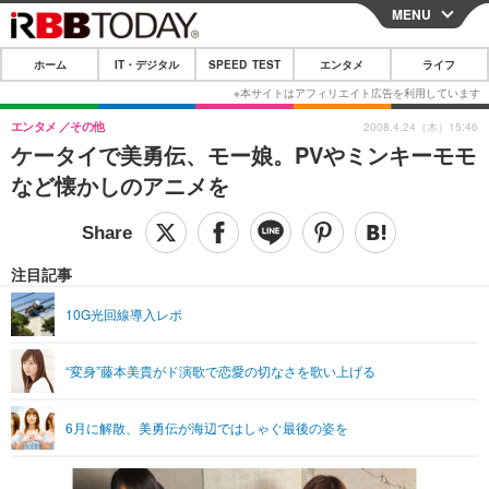
MENU
CLOSE
ホーム
IT・デジタル
SPEED TEST
エンタメ
ライフ
ホーム
IT・デジタル
エンタメ
その他
2008.4.24（木）15:46
ケータイで美勇伝、モー娘。PVやミンキーモモ
IT・デジタルTOP
スマートフォン
SPEED TEST
など懐かしのアニメを
ネタ
ガジェット・ツール
エンタメ
ショッピング
その他
エンタメTOP
映画・ドラマ
ライフ
注目記事
韓流・K-POP
韓国・芸能
ライフTOP
グルメ
リリース一覧
10G光回線導入レポ
音楽
スポーツ
ペット
ショッピング
プッシュ通知の停止方法
“変身”藤本美貴がド演歌で恋愛の切なさを歌い上げる
グラビア
ブログ
その他
ショッピング
その他
6月に解散、美勇伝が海辺ではしゃぐ最後の姿を