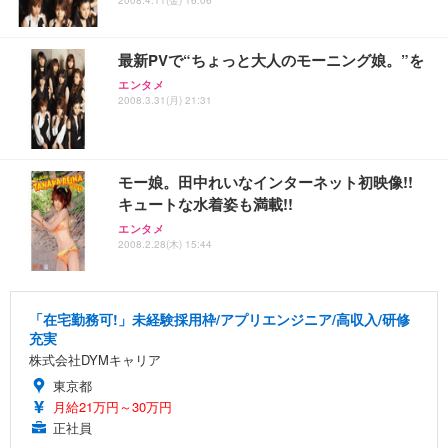
ス圧無段階昇降 360度回転 キャスター付き コンパク
グモニター QD 24.5インチ 1ms FHD 量子ドット 残
ト 幅52×奥行58.5×高さ84～96cm テレワーク 在宅
像低減 (3年保証 | 輝点保証 | 日本メーカー)
￥3,731
￥4,139
￥34,980
勤務 ブラック
最新PVで“ちょっと大人のモーニング娘。”を
エンタメ
2008.3.31(月) 21:31
モー娘。田中れいなインターネット初映像!!
キュートな水着姿も満載!!
エンタメ
2008.2.28(木) 15:44
「在宅勤務可!」未経験採用枠/アプリエンジニア/高収入/研修
充実
株式会社DYMキャリア
東京都
月給21万円～30万円
正社員