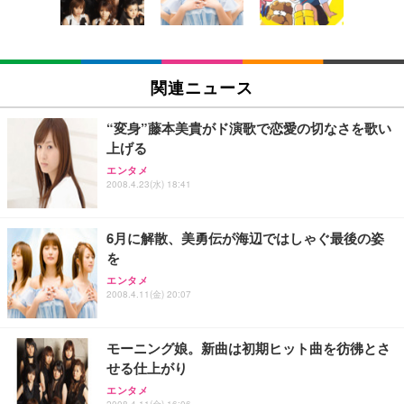
￥3,373
￥5,699
￥105,595
(黒網+黒枠+黒足)
EIZO ビジネス向けプレミアムモニター | FlexScan
SIHOO B100 オフィスチェア／デスクチェア メッシ
Amazonベーシック ペットシーツ 厚型 ワイド 42枚
EV2740X-WT | 27.0型4K UHD・USB Type-C・ホワ
ュチェア 人間工学 疲れない ブラック
x2袋(84枚) ホワイト(吸収面:ライトブルー)
関連ニュース
イト
￥27,999
￥3,234
￥109,572
“変身”藤本美貴がド演歌で恋愛の切なさを歌い
上げる
Sezlife オフィスチェア デスクチェア 疲れない テレ
【純正品】27"ゲーミングモニター DualSense 充電
ネオ・ルーライフ ネオ・オムツ L 中型犬用 26枚入
エンタメ
ワーク チェア 強化バックレスト 30度ロッキング機
2008.4.23(水) 18:41
フック付き（CFI-ZDM1J）
り 単品
能 人間工学 椅子 腰サポート 90度跳ね上げ式アーム
レスト 3Dヘッドレスト ハンガー付き 高反発クッシ
￥49,979
￥1,800
￥7,680
ョン PCチェア 通気性メッシュ ゲーミング/勉強/事
6月に解散、美勇伝が海辺ではしゃぐ最後の姿
務用 おしゃれ パソコンチェア (ブラック)
を
Sezlife オフィスチェア デスクチェア 疲れない テレ
【整備済み品】Dell E2724HS 27インチ 液晶モニタ
Smart Basic(スマートベーシック) 【Amazon.co.jp
エンタメ
ワーク チェア 強化バックレスト 30度ロッキング機
ー フルHD（1920×1080）VA 非光沢 HDMI/DisplayP
限定】 Smart Basic アイリスオーヤマ ペットシーツ
2008.4.11(金) 20:07
能 人間工学 椅子 腰サポート 90度跳ね上げ式アーム
ort/VGA スピーカー内蔵 高さ調整 スイベル VESA対
超厚型 お徳用 ワイド 100枚入 (x 1) (ケース販売)
レスト 3Dヘッドレスト ハンガー付き 高反発クッシ
応 ComfortView ビジネス向け
￥7,680
￥15,800
￥3,670
ョン PCチェア 通気性メッシュ ゲーミング/勉強/事
モーニング娘。新曲は初期ヒット曲を彷彿とさ
務用 おしゃれ パソコンチェア (ホワイト)
せる仕上がり
ANDWINT オフィスチェア デスクチェア 肘なし メ
【MiniLED/24.5inch/280Hz/FHD】GRAPHT THE S
アイリスオーヤマ ペットシーツ 超厚型 お徳用 レギ
ッシュ 通気性 ランバーサポート付き 腰サポート ガ
HOOTER Gaming Monitor 24” Essential ゲーミン
エンタメ
ュラー 200枚入【Amazon.co.jp限定】
2008.4.11(金) 16:06