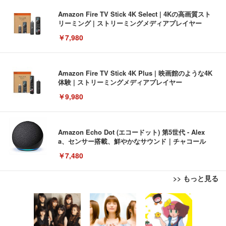
Amazon Fire TV Stick 4K Select | 4Kの高画質スト
リーミング | ストリーミングメディアプレイヤー
￥7,980
Amazon Fire TV Stick 4K Plus | 映画館のような4K
体験 | ストリーミングメディアプレイヤー
￥9,980
Amazon Echo Dot (エコードット) 第5世代 - Alex
a、センサー搭載、鮮やかなサウンド｜チャコール
￥7,480
>> もっと見る
[EdoErgo] オフィスチェア 椅子 テレワーク 疲れな
EIZO ビジネス向けプレミアムモニター | FlexScan
Amazonベーシック ペットシーツ 薄型 レギュラー 1
い 跳ね上げ式アームレスト コンパクト 約105度ロッ
EV3240X-WT | 31.5型4K UHD・USB Type-C・ホワ
回使い捨て 無香料 ホワイト 300枚
キング pc 事務椅子 360度回転 座面昇降 強化ナイロ
イト
ン樹脂ベース 通気性メッシュ 在宅ワーク H-WY01