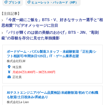
プリンタ
ヒューレット・パッカード（HP）
【注目記事】
>
「今度一緒にご飯を」BTS・V、好きなサッカー選手と“相
思相愛”?ビデオメッセージに注目
>
「パリが輝くのは彼の美貌のおかげ」BTS・JIN、“彫刻
級”の容貌を存分に見せた単独撮影
ボードゲーム・パズル製造スタッフ・未経験歓迎「正社員/シ
フト相談可/年間休日125日」IT・ゲーム業界志望
株式会社ELM
埼玉県
月給24万3,800円～38万5,000円
正社員
AIテストエンジニア/ゲーム品質検証/未経験歓迎/初めての転職
も歓迎/土日祝休み/昇給あり
株式会社Le Lien