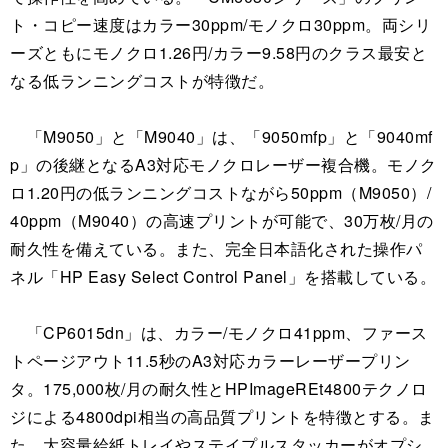
ト・コピー速度はカラー30ppm/モノクロ30ppm。両シリ
ーズともにモノクロ1.26円/カラー9.58円のクラス最安と
なる低ランニングコストが特徴だ。
「M9050」と「M9040」は、「9050mfp」と「9040mf
p」の後継となるA3対応モノクロレーザー複合機。モノク
ロ1.20円の低ランニングコストながら50ppm（M9050）/
40ppm（M9040）の高速プリントが可能で、30万枚/月の
耐久性を備えている。また、完全日本語化された操作パ
ネル「HP Easy Select Control Panel」を搭載している。
「CP6015dn」は、カラー/モノクロ41ppm、ファース
トページアウト11.5秒のA3対応カラーレーザープリン
タ。175,000枚/月の耐久性とHPImageREt4800テクノロ
ジによる4800dpi相当の高品質プリントを特徴とする。ま
た、大容量給紙トレイやステイプルスタッカーがオプシ