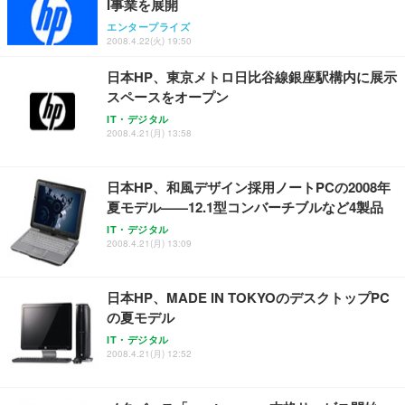
I事業を展開
【純正品】27"ゲーミングモニター DualSense 充電
ネオ・ルーライフ ネオ・オムツ L 中型犬用 26枚入
ワーク チェア 強化バックレスト 30度ロッキング機
フック付き（CFI-ZDM1J）
り 単品
エンタープライズ
能 人間工学 椅子 腰サポート 90度跳ね上げ式アーム
2008.4.22(火) 19:50
レスト 3Dヘッドレスト ハンガー付き 高反発クッシ
￥49,979
￥1,800
￥7,680
ョン PCチェア 通気性メッシュ ゲーミング/勉強/事
日本HP、東京メトロ日比谷線銀座駅構内に展示
務用 おしゃれ パソコンチェア (ブラック)
スペースをオープン
Sezlife オフィスチェア デスクチェア 疲れない テレ
【整備済み品】Dell E2724HS 27インチ 液晶モニタ
Smart Basic(スマートベーシック) 【Amazon.co.jp
IT・デジタル
ワーク チェア 強化バックレスト 30度ロッキング機
ー フルHD（1920×1080）VA 非光沢 HDMI/DisplayP
限定】 Smart Basic アイリスオーヤマ ペットシーツ
2008.4.21(月) 13:58
能 人間工学 椅子 腰サポート 90度跳ね上げ式アーム
ort/VGA スピーカー内蔵 高さ調整 スイベル VESA対
超厚型 お徳用 ワイド 100枚入 (x 1) (ケース販売)
レスト 3Dヘッドレスト ハンガー付き 高反発クッシ
応 ComfortView ビジネス向け
￥7,680
￥15,800
￥3,670
ョン PCチェア 通気性メッシュ ゲーミング/勉強/事
日本HP、和風デザイン採用ノートPCの2008年
務用 おしゃれ パソコンチェア (ホワイト)
夏モデル——12.1型コンバーチブルなど4製品
ANDWINT オフィスチェア デスクチェア 肘なし メ
【MiniLED/24.5inch/280Hz/FHD】GRAPHT THE S
アイリスオーヤマ ペットシーツ 超厚型 お徳用 レギ
ッシュ 通気性 ランバーサポート付き 腰サポート ガ
HOOTER Gaming Monitor 24” Essential ゲーミン
IT・デジタル
ュラー 200枚入【Amazon.co.jp限定】
ス圧無段階昇降 360度回転 キャスター付き コンパク
グモニター QD 24.5インチ 1ms FHD 量子ドット 残
2008.4.21(月) 13:09
ト 幅52×奥行58.5×高さ84～96cm テレワーク 在宅
像低減 (3年保証 | 輝点保証 | 日本メーカー)
￥3,731
￥4,139
￥34,980
勤務 ブラック
日本HP、MADE IN TOKYOのデスクトップPC
の夏モデル
IT・デジタル
2008.4.21(月) 12:52