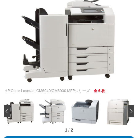
HP Color LaserJet CM6040/CM6030 MFPシリーズ
全 6 枚
‹
1
/
2