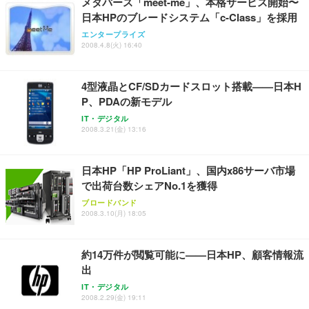
メタバース「meet-me」、本格サービス開始〜
日本HPのブレードシステム「c-Class」を採用
エンタープライズ
2008.4.8(火) 16:40
4型液晶とCF/SDカードスロット搭載——日本H
P、PDAの新モデル
IT・デジタル
2008.3.21(金) 13:16
日本HP「HP ProLiant」、国内x86サーバ市場
で出荷台数シェアNo.1を獲得
ブロードバンド
2008.3.10(月) 18:05
約14万件が閲覧可能に——日本HP、顧客情報流
出
IT・デジタル
2008.2.29(金) 19:11