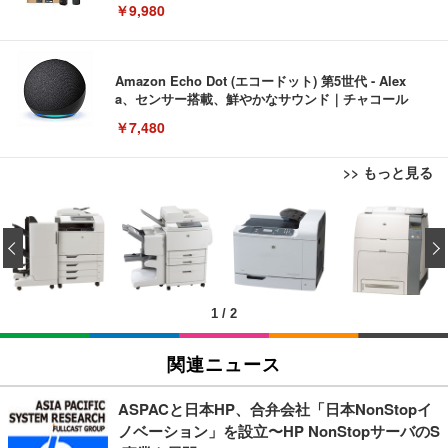
￥9,980
Amazon Echo Dot (エコードット) 第5世代 - Alex
a、センサー搭載、鮮やかなサウンド｜チャコール
￥7,480
>> もっと見る
[EdoErgo] オフィスチェア 椅子 テレワーク 疲れな
EIZO ビジネス向けプレミアムモニター | FlexScan
Amazonベーシック ペットシーツ 薄型 レギュラー 1
い 跳ね上げ式アームレスト コンパクト 約105度ロッ
EV3240X-WT | 31.5型4K UHD・USB Type-C・ホワ
‹
回使い捨て 無香料 ホワイト 300枚
キング pc 事務椅子 360度回転 座面昇降 強化ナイロ
イト
ン樹脂ベース 通気性メッシュ 在宅ワーク H-WY01
￥3,373
￥5,699
￥105,595
(黒網+黒枠+黒足)
1
/
2
EIZO ビジネス向けプレミアムモニター | FlexScan
SIHOO B100 オフィスチェア／デスクチェア メッシ
Amazonベーシック ペットシーツ 厚型 ワイド 42枚
EV2740X-WT | 27.0型4K UHD・USB Type-C・ホワ
ュチェア 人間工学 疲れない ブラック
x2袋(84枚) ホワイト(吸収面:ライトブルー)
関連ニュース
イト
￥27,999
￥3,234
￥109,572
ASPACと日本HP、合弁会社「日本NonStopイ
ノベーション」を設立〜HP NonStopサーバのS
Sezlife オフィスチェア デスクチェア 疲れない テレ