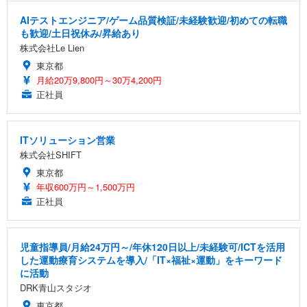
AIテストエンジニア/ゲーム品質検証/未経験歓迎/初めての転職
も歓迎/土日祝休み/昇給あり
株式会社Le Lien
東京都
月給20万9,800円～30万4,200円
正社員
ITソリューション営業
株式会社SHIFT
東京都
年収600万円～1,500万円
正社員
児童指導員/月給24万円～/年休120日以上/未経験可/ICTを活用
した運動療育システムを導入/「IT×福祉×運動」をキーワード
に活動
DRK青山スタジオ
東京都