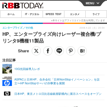
MENU
CLOSE
ホーム
IT・デジタル
SPEED TEST
エンタメ
ライフ
ホーム
IT・デジタル
エンタープライズ
その他
2008.4.22（火）20:54
HP、エンタープライズ向けレーザー複合機/プ
IT・デジタルTOP
スマートフォン
SPEED TEST
リンタ9機種11製品
ネタ
ガジェット・ツール
エンタメ
ショッピング
その他
エンタメTOP
映画・ドラマ
ライフ
注目記事
韓流・K-POP
韓国・芸能
ライフTOP
グルメ
リリース一覧
10G光回線導入レポ
音楽
スポーツ
ペット
ショッピング
プッシュ通知の停止方法
ASPACと日本HP、合弁会社「日本NonStopイノベーション」を設
立〜HP NonStopサーバのSI事業を展開
グラビア
ブログ
その他
ショッピング
その他
日本HP、東京メトロ日比谷線銀座駅構内に展示スペースをオープン