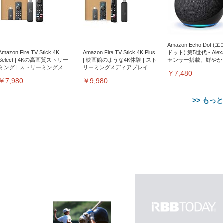
Amazon Echo Dot (
Amazon Fire TV Stick 4K
Amazon Fire TV Stick 4K Plus
ドット) 第5世代 - Ale
Select | 4Kの高画質ストリー
| 映画館のような4K体験 | スト
センサー搭載、鮮やか
ミング | ストリーミングメデ
リーミングメディアプレイヤ
サウンド｜チャコール
￥7,480
ィアプレイヤー
ー
￥7,980
￥9,980
>> もっ
【整備済み品】Dell
【MiniLED/24.5inch/280Hz/
正品】27"ゲーミングモ
ANDWINT オフィスチ
アイリスオーヤマ ペ
Sezlife オフィスチェア デスク
ネオ・ルーライフ ネオ・オム
E2724HS 27インチ 液晶モ
Sezlife オフィスチェア デスク
Smart Basic(スマートベーシ
GRAPHT THE SHOOTER
ー DualSense 充電フッ
ア デスクチェア 肘なし
シーツ 超厚型 お徳用 
チェア 疲れない テレワーク
ツ L 中型犬用 26枚入り 単品
ニター フル
チェア 疲れない テレワーク
ック) 【Amazon.co.jp限定】
Gaming Monitor 24” Essential
き（CFI-ZDM1J）
ッシュ 通気性 ランバ
ュラー 200枚入
チェア 強化バックレスト 30
HD（1920×1080）VA 非光
チェア 強化バックレスト 30度
Smart Basic アイリスオーヤマ
ーミングモニター QD 24.5イ
ポート付き 腰サポート
【Amazon.co.jp限定】
￥1,800
￥15,800
￥34,980
9,979
度ロッキング機能 人間工学 椅
沢 HDMI/DisplayPort/VGA
ロッキング機能 人間工学 椅子
ペットシーツ 超厚型 お徳用
￥4,139
￥3,731
1ms FHD 量子ドット 残像低減