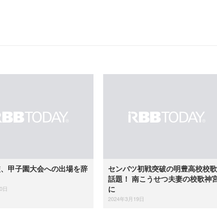
校、甲子園大会への出場を辞
センバツ初戦突破の明豊高校校歌
話題！ 南こうせつ夫妻の校歌神
10日
に
2024年3月19日