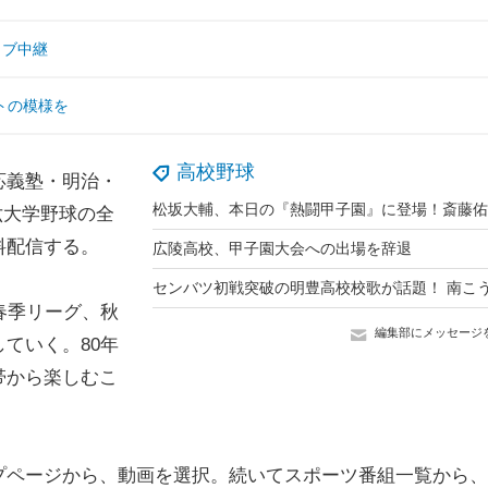
イブ中継
トの模様を
高校野球
応義塾・明治・
六大学野球の全
料配信する。
広陵高校、甲子園大会への出場を辞退
春季リーグ、秋
編集部にメッセージ
ていく。80年
帯から楽しむこ
ップページから、動画を選択。続いてスポーツ番組一覧から