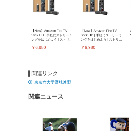
【New】Amazon Fire TV
【New】Amazon Fire TV
Stick HD | 手軽にストリーミ
Stick HD | 手軽にストリーミ
ングをはじめよう | ストリー
ングをはじめよう | ストリー
ミングメディアプレイヤー
ミングメディアプレイヤー
￥6,980
￥6,980
関連リンク
東京六大学野球連盟
関連ニュース
EIZO ビジネス向けプレミア
EIZO ビジネス向けプレミア
【純
[EdoErgo] オフィスチェア 椅
Amazonベーシック ペットシ
SIHOO B100 オフィスチェア
Amazonベーシック ペットシ
ムモニター | FlexScan
ムモニター | FlexScan
ニタ
子 テレワーク 疲れない 跳ね
ーツ 薄型 レギュラー 1回使い
／デスクチェア メッシュチェ
ーツ 厚型 ワイド 42枚x2袋(84
EV3240X-WT | 31.5型4K
EV2740X-WT | 27.0型4K
ク付
上げ式アームレスト コンパク
捨て 無香料 ホワイト 300枚
ア 人間工学 疲れない ブラッ
枚) ホワイト(吸収面:ライトブ
UHD・USB Type-C・ホワイ
UHD・USB Type-C・ホワイ
ト 約105度ロッキング pc 事務
￥105,595
￥109,572
ク
ルー)
￥4