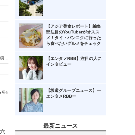
【アジア美食レポート】編集
部注目のYouTuberがオスス
メ！タイ・バンコクに行った
ら食べたいグルメをチェック
松坂大輔、本日の『熱闘甲子園』に登場！斎藤佑樹と共に“高校野球”を熱く語る
【エンタメRBB】注目の人に
インタビュー
センバツ初戦突破の明豊高校校歌が話題！ 南こうせつ夫妻の校歌神宮に
【坂道グループニュース】ー
を送る
エンタメRBBー
最新ニュース
、六