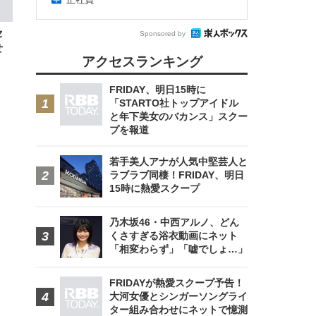
回
ー)
ンパ
高さ
セ
 在
Sponsored by
せ
アクセスランキング
FRIDAY、明日15時に
「STARTO社トップアイドル
と年下美女のバカンス」スクー
プを報道
若手美人アナが人気中堅芸人と
ラブラブ同棲！FRIDAY、明日
15時に熱愛スクープ
乃木坂46・中西アルノ、どん
くさすぎる浴衣動画にネット
「相変わらず」「嘘でしょ…」
FRIDAYが熱愛スクープ予告！
大河女優とシンガーソングライ
ター組み合わせにネットで憶測