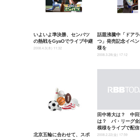
ト
ト
￥5,699
￥3,373
￥27,999
￥3,234
椅子 360度回転 座面昇降 強化
ナイロン樹脂ベース 通気性メ
ッシュ 在宅ワーク H-
WY01(黒網+黒枠+黒足)
いよいよ準決勝、センバツ
話題沸騰中「ドアラ
の熱戦をGyaOでライブ中継
つ」発売記念イベン
様を
2008.4.3(木) 11:32
2008.3.28(金) 17:12
田中将大は？ 中田
は？ パ・リーグ全
模様をライブで配信
2008.2.22(金) 17:59
北京五輪に合わせて、スポ