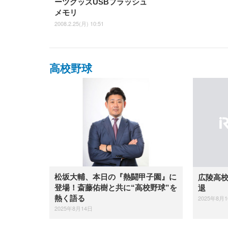
ーツグッズUSBフラッシュ
メモリ
2008.2.25(月) 10:51
高校野球
松坂大輔、本日の『熱闘甲子園』に
広陵高
登場！斎藤佑樹と共に“高校野球”を
退
2025年8月
熱く語る
2025年8月14日