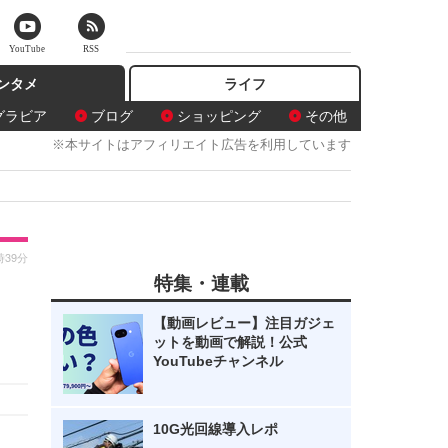
YouTube
RSS
ンタメ
ライフ
グラビア
ブログ
ショッピング
その他
※本サイトはアフィリエイト広告を利用しています
時39分
特集・連載
【動画レビュー】注目ガジェ
ットを動画で解説！公式
YouTubeチャンネル
10G光回線導入レポ