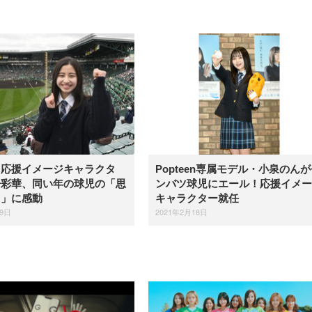
ツ応援イメージキャラクタ
Popteen専属モデル・小泉のん
丹彩華、同い年の球児の「思
ンバツ球児にエール！応援イメー
さ」に感動
キャラクター就任
19日
2021年2月18日