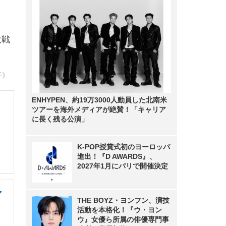
大戦
子》
ENHYPEN、約19万3000人動員した北南米
ツアーを海外メディアが絶賛！「キャリア
に長く残る公演」
K-POP授賞式初のヨーロッパ
進出！『D AWARDS』、
2027年1月にパリで開催決定
ア
THE BOYZ・ヨンフン、演技
活動を本格化！『ウ・ヨン
ウ』女優ら所属の俳優専門事