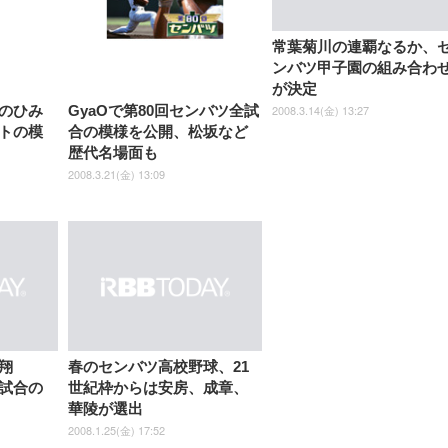
ス圧無段階昇降 360度
￥7,680
￥7,680
￥3,670
子 腰サポート 90度跳ね上げ
スピーカー内蔵 高さ調整 ス
腰サポート 90度跳ね上げ式ア
ワイド 100枚入 (x 1) (ケース
年保証 | 輝点保証 | 日本メーカ
転 キャスター付き コ
式アームレスト 3Dヘッドレス
イベル VESA対応
ームレスト 3Dヘッドレスト
販売)
クト 幅52×奥行58.5×
ト ハンガー付き 高反発クッシ
ComfortView ビジネス向け
ハンガー付き 高反発クッショ
常葉菊川の連覇なるか、
84～96cm テレワーク
ョン PCチェア 通気性メッシ
ン PCチェア 通気性メッシュ
宅勤務 ブラック
ンバツ甲子園の組み合わ
ュ ゲーミング/勉強/事務用 お
ゲーミング/勉強/事務用 おし
しゃれ パソコンチェア (ブラ
ゃれ パソコンチェア (ホワイ
が決定
ック)
ト)
2008.3.14(金) 13:27
のひみ
GyaOで第80回センバツ全試
トの模
合の模様を公開、松坂など
歴代名場面も
2008.3.21(金) 13:09
翔
春のセンバツ高校野球、21
試合の
世紀枠からは安房、成章、
華陵が選出
2008.1.25(金) 17:52