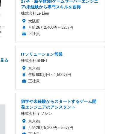
27卒・新卒歓迎/ゲームサーバーエンジニ
ア/未経験から専門スキルを習得
株式会社Le Lien
大阪府
エコー
月給26万2,400円～32万円
xa、
正社員
な
ITソリューション営業
と見る
株式会社SHIFT
東京都
年収600万円～1,500万円
正社員
独学や未経験からスタートするゲーム開
発エンジニアのアシスタント
株式会社キソシン
FHD】
ェ
ット
 メ
東京都
レギ
 ゲ
ーサ
月給29万5,300円～55万円
ンチ
 ガ
正社員
 (3