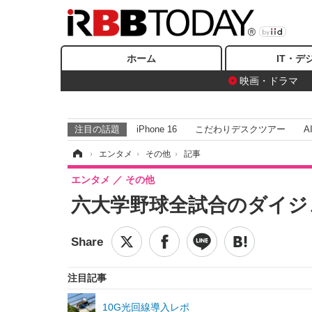
ホーム
IT・デ
映画・ドラマ
注目の話題
iPhone 16
こだわりデスクツアー
A
ホーム
›
エンタメ
›
その他
›
記事
エンタメ
その他
六大学野球全試合のダイジ
注目記事
10G光回線導入レポ