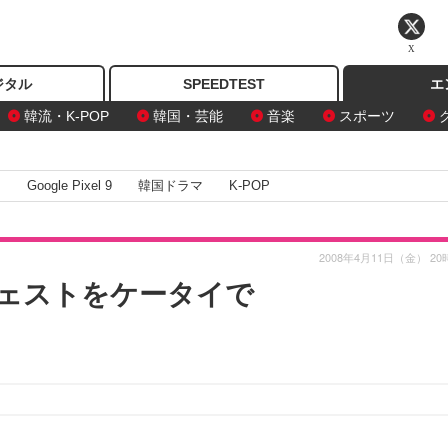
X
ジタル
SPEEDTEST
エ
韓流・K-POP
韓国・芸能
音楽
スポーツ
I
Google Pixel 9
韓国ドラマ
K-POP
2008年4月11日（金） 20
ェストをケータイで