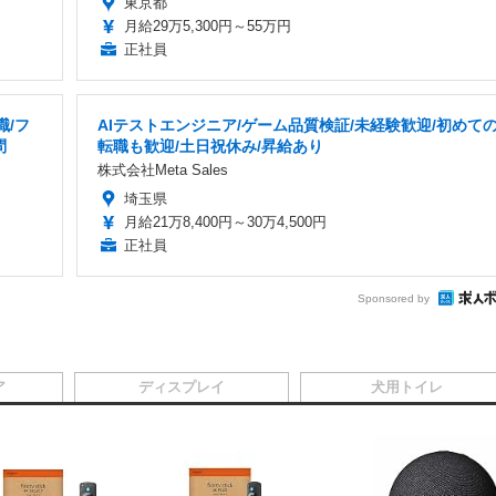
東京都
月給29万5,300円～55万円
正社員
職/フ
AIテストエンジニア/ゲーム品質検証/未経験歓迎/初めて
問
転職も歓迎/土日祝休み/昇給あり
株式会社Meta Sales
埼玉県
月給21万8,400円～30万4,500円
正社員
Sponsored by
ア
ディスプレイ
犬用トイレ