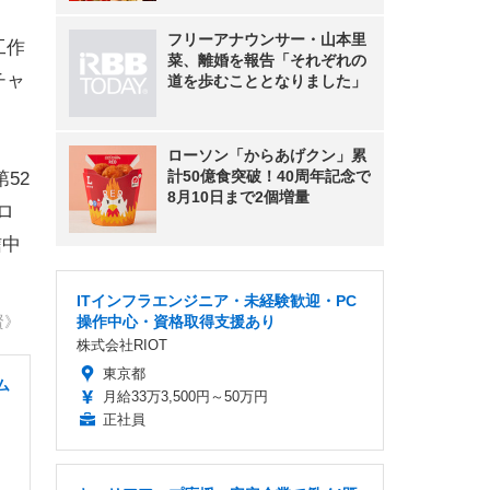
フリーアナウンサー・山本里
工作
菜、離婚を報告「それぞれの
チャ
道を歩むこととなりました」
ローソン「からあげクン」累
計50億食突破！40周年記念で
52
8月10日まで2個増量
ロ
信中
。
ITインフラエンジニア・未経験歓迎・PC
賢》
操作中心・資格取得支援あり
株式会社RIOT
東京都
ム
月給33万3,500円～50万円
正社員