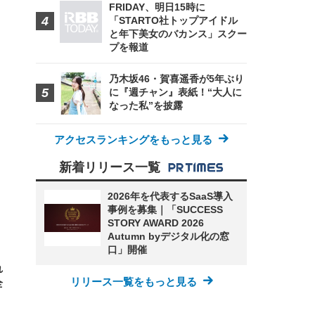
FRIDAY、明日15時に
「STARTO社トップアイドル
と年下美女のバカンス」スクー
プを報道
FHD】
ェ
ット
 メ
レギ
乃木坂46・賀喜遥香が5年ぶり
 ゲ
ーサ
ンチ
に『週チャン』表紙！“大人に
 ガ
 (3
回
なった私”を披露
ー)
ンパ
高さ
 在
アクセスランキングをもっと見る
新着リリース一覧
2026年を代表するSaaS導入
事例を募集｜「SUCCESS
STORY AWARD 2026
Autumn byデジタル化の窓
口」開催
れ
リリース一覧をもっと見る
全