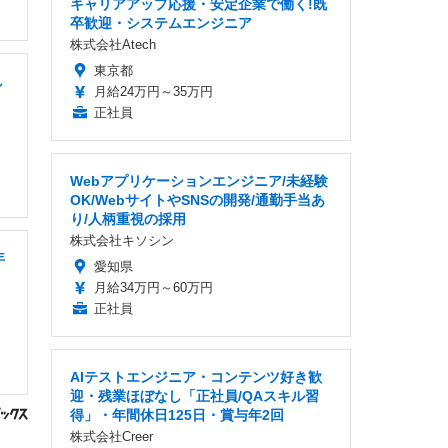
キャリアアップ応援・安定企業で働く!既
卒歓迎・システムエンジニア
株式会社Atech
東京都
し
月給24万円～35万円
正社員
Webアプリケーションエンジニア/未経験
OK/WebサイトやSNSの開発/通勤手当あ
り/人柄重視の採用
株式会社キソシン
年
愛知県
月給34万円～60万円
正社員
AIテストエンジニア・コンテンツ好き歓
迎・残業ほぼなし「正社員/QAスキル習
得」・年間休日125日・賞与年2回
株式会社Creer