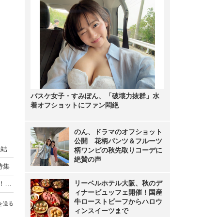
バスケ女子・すみぽん、「破壊力抜群」水
着オフショットにファン悶絶
のん、ドラマのオフショット
公開 花柄パンツ＆フルーツ
締結
柄ワンピの秋先取りコーデに
絶賛の声
特集
リーベルホテル大阪、秋のデ
YouTubeが新作400円でビデオレンタル視聴開始！ガンダムやハリポタも
ィナービュッフェ開催！国産
牛ローストビーフからハロウ
を送る
ィンスイーツまで