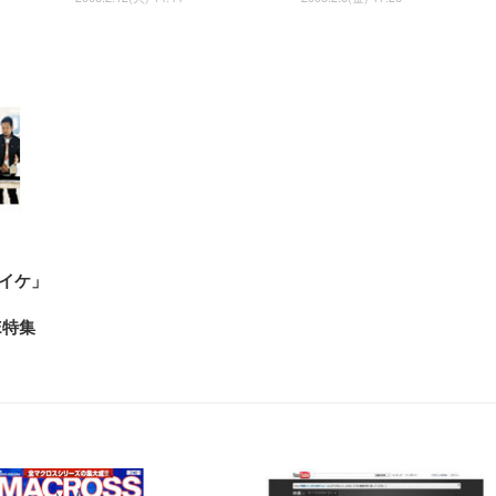
イケ」
GE特集