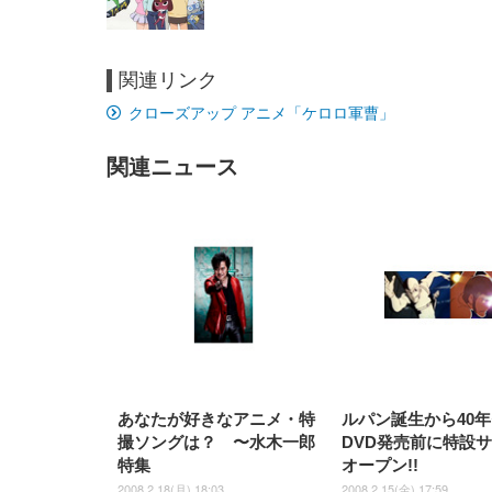
関連リンク
EIZO ビジネス向けプレミア
EIZO ビジネス向けプレミア
【純
[EdoErgo] オフィスチェア 椅
Amazonベーシック ペットシ
SIHOO B100 オフィスチェア
Amazonベーシック ペットシ
ムモニター | FlexScan
ムモニター | FlexScan
ニタ
クローズアップ アニメ「ケロロ軍曹」
子 テレワーク 疲れない 跳ね
ーツ 薄型 レギュラー 1回使い
／デスクチェア メッシュチェ
ーツ 厚型 ワイド 42枚x2袋(84
EV3240X-WT | 31.5型4K
EV2740X-WT | 27.0型4K
ク付
上げ式アームレスト コンパク
捨て 無香料 ホワイト 300枚
ア 人間工学 疲れない ブラッ
枚) ホワイト(吸収面:ライトブ
UHD・USB Type-C・ホワイ
UHD・USB Type-C・ホワイ
ト 約105度ロッキング pc 事務
￥105,595
￥109,572
ク
ルー)
￥4
ト
ト
関連ニュース
￥5,699
￥3,373
￥27,999
￥3,234
椅子 360度回転 座面昇降 強化
ナイロン樹脂ベース 通気性メ
ッシュ 在宅ワーク H-
WY01(黒網+黒枠+黒足)
あなたが好きなアニメ・特
ルパン誕生から40
撮ソングは？ 〜水木一郎
DVD発売前に特設
特集
オープン!!
2008.2.18(月) 18:03
2008.2.15(金) 17:59