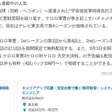
も連載中の人気
地球（別称：ペコポン）へ派遣された“宇宙侵攻軍特殊先行
して悪戦苦闘を繰り返す。ケロロ軍曹が巻き起こすハチャメ
だ。現在はテレビ東京系で第4シーズンが放映されている。
軍曹」1stシーズンの第1話から第4話と、2ndシーズン第
107話の計12話を期間限定で無料配信する。また、3月1日全国
 ケロロ軍曹3ケロロ対ケロロ 天空大決戦」の予告編も配
以外も有料（4話パック336円〜）で視聴することができる
《関口
資格取
キャリアアップ応援・安定企業で働く!既卒歓迎・システ
エンジニア
株式会社Atech
東京都
月給24万円～35万円