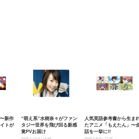
【整備済み品】Dell
【MiniLED/24.5inch/280Hz/
正品】27"ゲーミングモ
ANDWINT オフィスチ
アイリスオーヤマ ペ
Sezlife オフィスチェア デスク
ネオ・ルーライフ ネオ・オム
E2724HS 27インチ 液晶モ
Sezlife オフィスチェア デスク
Smart Basic(スマートベーシ
GRAPHT THE SHOOTER
ー DualSense 充電フッ
ア デスクチェア 肘なし
シーツ 超厚型 お徳用 
チェア 疲れない テレワーク
ツ L 中型犬用 26枚入り 単品
ニター フル
チェア 疲れない テレワーク
ック) 【Amazon.co.jp限定】
Gaming Monitor 24” Essential
き（CFI-ZDM1J）
ッシュ 通気性 ランバ
ュラー 200枚入
チェア 強化バックレスト 30
HD（1920×1080）VA 非光
チェア 強化バックレスト 30度
Smart Basic アイリスオーヤマ
ーミングモニター QD 24.5イ
ポート付き 腰サポート
【Amazon.co.jp限定】
￥1,800
￥15,800
￥34,980
9,979
度ロッキング機能 人間工学 椅
沢 HDMI/DisplayPort/VGA
ロッキング機能 人間工学 椅子
ペットシーツ 超厚型 お徳用
￥4,139
￥3,731
1ms FHD 量子ドット 残像低減
ス圧無段階昇降 360度
￥7,680
￥7,680
￥3,670
子 腰サポート 90度跳ね上げ
スピーカー内蔵 高さ調整 ス
腰サポート 90度跳ね上げ式ア
ワイド 100枚入 (x 1) (ケース
年保証 | 輝点保証 | 日本メーカ
転 キャスター付き コ
式アームレスト 3Dヘッドレス
イベル VESA対応
ームレスト 3Dヘッドレスト
販売)
クト 幅52×奥行58.5×
ト ハンガー付き 高反発クッシ
ComfortView ビジネス向け
ハンガー付き 高反発クッショ
84～96cm テレワーク
ョン PCチェア 通気性メッシ
ン PCチェア 通気性メッシュ
宅勤務 ブラック
ュ ゲーミング/勉強/事務用 お
ゲーミング/勉強/事務用 おし
しゃれ パソコンチェア (ブラ
ゃれ パソコンチェア (ホワイ
ック)
ト)
年〜新作
“萌え系”水樹奈々がファン
人気英語参考書から生ま
サイトが
タジー世界を飛び回る新感
たアニメ「もえたん」〜
覚PVお届け
話を一挙に!!
2008.2.12(火) 14:44
2008.2.8(金) 17:26