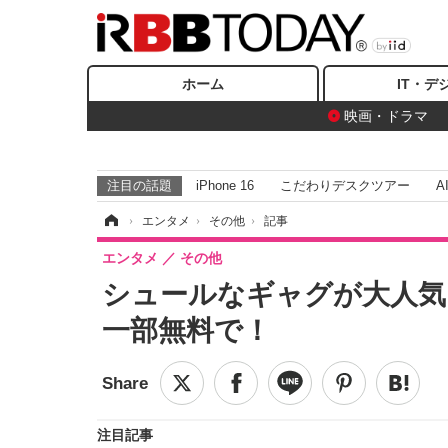
ホーム
IT・デ
映画・ドラマ
注目の話題
iPhone 16
こだわりデスクツアー
A
ホーム
›
エンタメ
›
その他
›
記事
エンタメ
その他
シュールなギャグが大人気
一部無料で！
注目記事