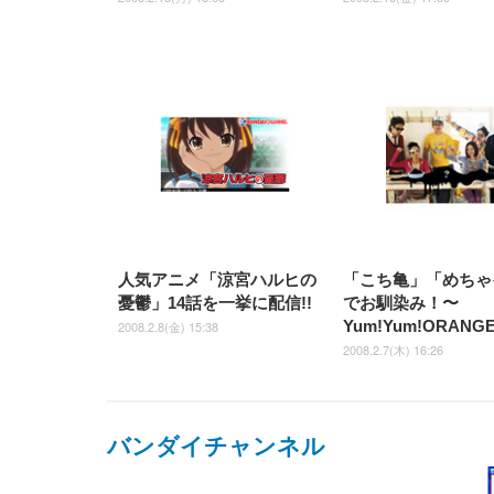
人気アニメ「涼宮ハルヒの
「こち亀」「めちゃ
憂鬱」14話を一挙に配信!!
でお馴染み！〜
Yum!Yum!ORAN
2008.2.8(金) 15:38
2008.2.7(木) 16:26
バンダイチャンネル