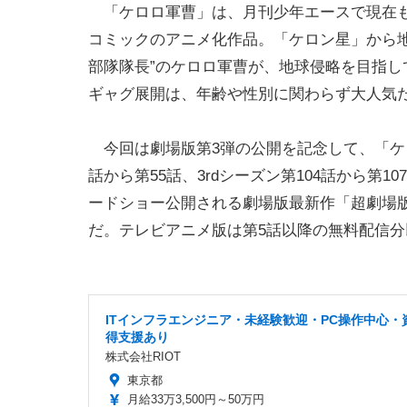
「ケロロ軍曹」は、月刊少年エースで現在
コミックのアニメ化作品。「ケロン星」から
部隊隊長”のケロロ軍曹が、地球侵略を目指
ギャグ展開は、年齢や性別に関わらず大人気
今回は劇場版第3弾の公開を記念して、「ケロロ
話から第55話、3rdシーズン第104話から第
ードショー公開される劇場版最新作「超劇場版
だ。テレビアニメ版は第5話以降の無料配信分
ITインフラエンジニア・未経験歓迎・PC操作中心・
得支援あり
株式会社RIOT
東京都
月給33万3,500円～50万円