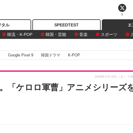
X
ジタル
SPEEDTEST
エ
韓流・K-POP
韓国・芸能
音楽
スポーツ
I
Google Pixel 9
韓国ドラマ
K-POP
2008年2月19日（火） 11
。「ケロロ軍曹」アニメシリーズ