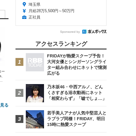
埼玉県
月給28万5,500円～50万円
正社員
Sponsored by
アクセスランキング
FRIDAYが熱愛スクープ予告！
大河女優とシンガーソングライ
ター組み合わせにネットで憶測
エコー
広がる
xa、
な
乃木坂46・中西アルノ、どん
くさすぎる浴衣動画にネット
「相変わらず」「嘘でしょ…」
と見る
若手美人アナが人気中堅芸人と
ラブラブ同棲！FRIDAY、明日
15時に熱愛スクープ