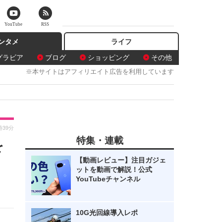
YouTube
RSS
ンタメ
ライフ
グラビア
ブログ
ショッピング
その他
※本サイトはアフィリエイト広告を利用しています
時39分
特集・連載
を
【動画レビュー】注目ガジェ
ットを動画で解説！公式
YouTubeチャンネル
10G光回線導入レポ