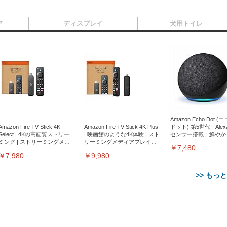
ア
ディスプレイ
犬用トイレ
Amazon Echo Dot (
Amazon Fire TV Stick 4K
Amazon Fire TV Stick 4K Plus
ドット) 第5世代 - Ale
Select | 4Kの高画質ストリー
| 映画館のような4K体験 | スト
センサー搭載、鮮やか
ミング | ストリーミングメデ
リーミングメディアプレイヤ
サウンド｜チャコール
￥7,480
ィアプレイヤー
ー
￥7,980
￥9,980
>> もっ