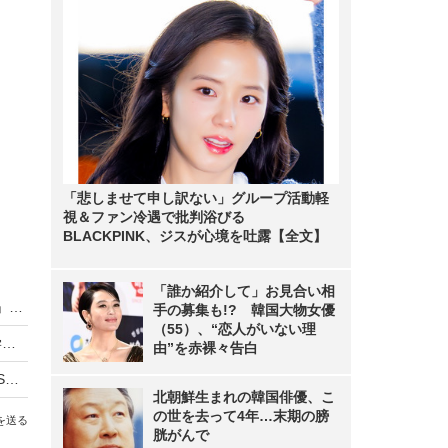
「悲しませて申し訳ない」グループ活動軽
視＆ファン冷遇で批判浴びる
BLACKPINK、ジスが心境を吐露【全文】
「誰か紹介して」お見合い相
トヨタ「KIROBO mini」、VAIOが生産！「AIBO」のノウハウ生かす
手の募集も!? 韓国大物女優
（55）、“恋人がいない理
新生VAIO誕生から2年！ 長野・安曇野工場を見学してきた
由”を赤裸々告白
3年目を迎えた“新生VAIO”、2016年度はPCとEMSに続く「第三のコア事業」育成へ
北朝鮮生まれの韓国俳優、こ
の世を去って4年…末期の膀
を送る
胱がんで