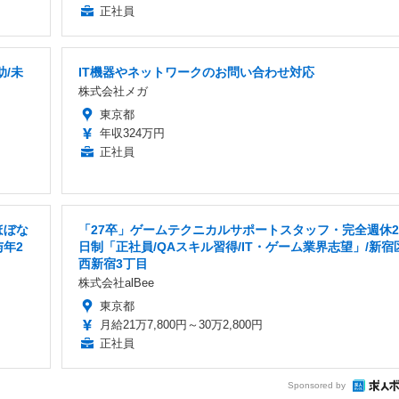
正社員
/未
IT機器やネットワークのお問い合わせ対応
株式会社メガ
東京都
年収324万円
正社員
ほぼな
「27卒」ゲームテクニカルサポートスタッフ・完全週休2
与年2
日制「正社員/QAスキル習得/IT・ゲーム業界志望」/新宿
西新宿3丁目
株式会社alBee
東京都
月給21万7,800円～30万2,800円
正社員
Sponsored by