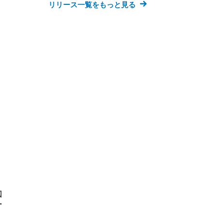
リリース一覧をもっと見る
FHD】
ェ
ット
 メ
レギ
 ゲ
ーサ
ンチ
 ガ
 (3
回
ー)
ンパ
高さ
 在
図
ー