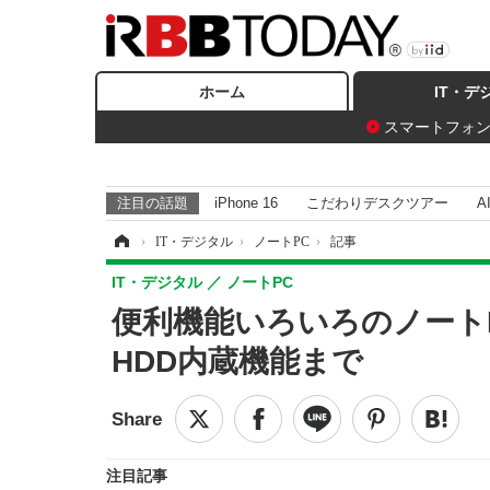
ホーム
IT・デ
スマートフォ
注目の話題
iPhone 16
こだわりデスクツアー
A
ホーム
›
IT・デジタル
›
ノートPC
›
記事
IT・デジタル
ノートPC
便利機能いろいろのノート
HDD内蔵機能まで
注目記事