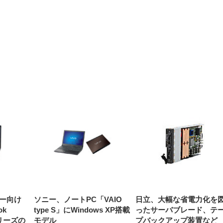
【整備済み品】Dell
【MiniLED/24.5inch/280Hz/
正品】27"ゲーミングモ
ANDWINT オフィスチ
アイリスオーヤマ ペ
Sezlife オフィスチェア デスク
ネオ・ルーライフ ネオ・オム
E2724HS 27インチ 液晶モ
Sezlife オフィスチェア デスク
Smart Basic(スマートベーシ
GRAPHT THE SHOOTER
ー DualSense 充電フッ
ア デスクチェア 肘なし
シーツ 超厚型 お徳用 
チェア 疲れない テレワーク
ツ L 中型犬用 26枚入り 単品
ニター フル
チェア 疲れない テレワーク
ック) 【Amazon.co.jp限定】
Gaming Monitor 24” Essential
き（CFI-ZDM1J）
ッシュ 通気性 ランバ
ュラー 200枚入
チェア 強化バックレスト 30
HD（1920×1080）VA 非光
チェア 強化バックレスト 30度
Smart Basic アイリスオーヤマ
ーミングモニター QD 24.5イ
ポート付き 腰サポート
【Amazon.co.jp限定】
￥1,800
￥15,800
￥34,980
9,979
度ロッキング機能 人間工学 椅
沢 HDMI/DisplayPort/VGA
ロッキング機能 人間工学 椅子
ペットシーツ 超厚型 お徳用
￥4,139
￥3,731
1ms FHD 量子ドット 残像低減
ス圧無段階昇降 360度
￥7,680
￥7,680
￥3,670
子 腰サポート 90度跳ね上げ
スピーカー内蔵 高さ調整 ス
腰サポート 90度跳ね上げ式ア
ワイド 100枚入 (x 1) (ケース
年保証 | 輝点保証 | 日本メーカ
転 キャスター付き コ
式アームレスト 3Dヘッドレス
イベル VESA対応
ームレスト 3Dヘッドレスト
販売)
クト 幅52×奥行58.5×
ト ハンガー付き 高反発クッシ
ComfortView ビジネス向け
ハンガー付き 高反発クッショ
84～96cm テレワーク
ョン PCチェア 通気性メッシ
ン PCチェア 通気性メッシュ
宅勤務 ブラック
ュ ゲーミング/勉強/事務用 お
ゲーミング/勉強/事務用 おし
しゃれ パソコンチェア (ブラ
ゃれ パソコンチェア (ホワイ
ック)
ト)
ー向け
ソニー、ノートPC「VAIO
日立、大幅な省電力化を
ok
type S」にWindows XP搭載
ったサーバブレード、テ
」シリーズの
モデル
プバックアップ装置など