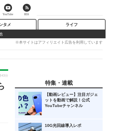
YouTube
RSS
ンタメ
ライフ
他
※本サイトはアフィリエイト広告を利用しています
時43分
特集・連載
ら
【動画レビュー】注目ガジェ
ットを動画で解説！公式
YouTubeチャンネル
10G光回線導入レポ