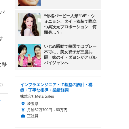
ンパ
“骨格バービー人形”IVE・ウ
ォニョン、タイト衣装で際立
つ異次元プロポーション「何
頭身…？」
す
いじめ騒動で韓国ではプレー
。
不可に、美女双子が三度共
闘 妹のイ・ダヨンがアゼル
バイジャンへ
と移
《》
インフラエンジニア・IT基盤の設計・構
築・丁寧な指導・業績好調
株式会社Meta Sales
/
埼玉県
月給32万700円～60万円
正社員