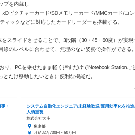
ップを内蔵し
xDピクチャーカード/SDメモリーカード/MMCカード/コ
スティックなどに対応したカードリーダーも搭載する。
スライドさせることで、3段階（30・45・60度）が実現
に目線のレベルに合わせて、無理のない姿勢で操作ができる
Cを乗せたまま軽く押すだけでNotebook Stationご
っとだけ移動したいときに便利な機能だ。
指導・
システム自動化エンジニア/未経験歓迎/運用効率化を推進
人柄重視
株式会社大斗
東京都
月給32万700円～60万円