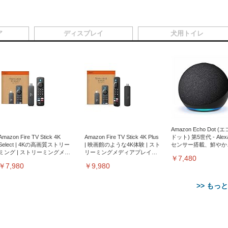
ア
ディスプレイ
犬用トイレ
Amazon Echo Dot (
Amazon Fire TV Stick 4K
Amazon Fire TV Stick 4K Plus
ドット) 第5世代 - Ale
Select | 4Kの高画質ストリー
| 映画館のような4K体験 | スト
センサー搭載、鮮やか
ミング | ストリーミングメデ
リーミングメディアプレイヤ
サウンド｜チャコール
￥7,480
ィアプレイヤー
ー
￥7,980
￥9,980
>> もっ