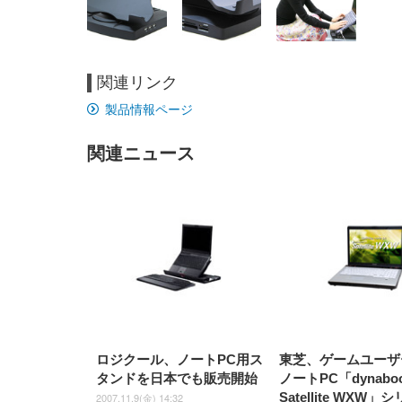
関連リンク
EIZO ビジネス向けプレミア
EIZO ビジネス向けプレミア
【純
[EdoErgo] オフィスチェア 椅
Amazonベーシック ペットシ
SIHOO B100 オフィスチェア
Amazonベーシック ペットシ
ムモニター | FlexScan
ムモニター | FlexScan
ニタ
製品情報ページ
子 テレワーク 疲れない 跳ね
ーツ 薄型 レギュラー 1回使い
／デスクチェア メッシュチェ
ーツ 厚型 ワイド 42枚x2袋(84
EV3240X-WT | 31.5型4K
EV2740X-WT | 27.0型4K
ク付
上げ式アームレスト コンパク
捨て 無香料 ホワイト 300枚
ア 人間工学 疲れない ブラッ
枚) ホワイト(吸収面:ライトブ
UHD・USB Type-C・ホワイ
UHD・USB Type-C・ホワイ
ト 約105度ロッキング pc 事務
￥105,595
￥109,572
ク
ルー)
￥4
ト
ト
関連ニュース
￥5,699
￥3,373
￥27,999
￥3,234
椅子 360度回転 座面昇降 強化
ナイロン樹脂ベース 通気性メ
ッシュ 在宅ワーク H-
WY01(黒網+黒枠+黒足)
ロジクール、ノートPC用ス
東芝、ゲームユーザ
タンドを日本でも販売開始
ノートPC「dynabo
Satellite WXW
2007.11.9(金) 14:32