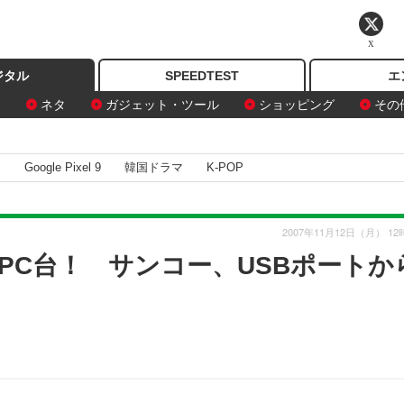
X
ジタル
SPEEDTEST
エ
ン
ネタ
ガジェット・ツール
ショッピング
その
I
Google Pixel 9
韓国ドラマ
K-POP
2007年11月12日（月） 12
PC台！ サンコー、USBポートか