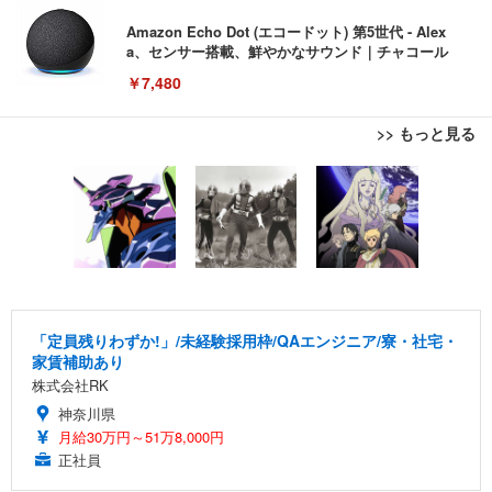
Amazon Echo Dot (エコードット) 第5世代 - Alex
a、センサー搭載、鮮やかなサウンド｜チャコール
￥7,480
>> もっと見る
[EdoErgo] オフィスチェア 椅子 テレワーク 疲れな
EIZO ビジネス向けプレミアムモニター | FlexScan
Amazonベーシック ペットシーツ 薄型 レギュラー 1
い 跳ね上げ式アームレスト コンパクト 約105度ロッ
EV3240X-WT | 31.5型4K UHD・USB Type-C・ホワ
回使い捨て 無香料 ホワイト 300枚
キング pc 事務椅子 360度回転 座面昇降 強化ナイロ
イト
ン樹脂ベース 通気性メッシュ 在宅ワーク H-WY01
￥3,373
￥5,699
￥105,595
(黒網+黒枠+黒足)
EIZO ビジネス向けプレミアムモニター | FlexScan
SIHOO B100 オフィスチェア／デスクチェア メッシ
Amazonベーシック ペットシーツ 厚型 ワイド 42枚
EV2740X-WT | 27.0型4K UHD・USB Type-C・ホワ
ュチェア 人間工学 疲れない ブラック
x2袋(84枚) ホワイト(吸収面:ライトブルー)
「定員残りわずか!」/未経験採用枠/QAエンジニア/寮・社宅・
イト
家賃補助あり
￥27,999
￥3,234
￥109,572
株式会社RK
神奈川県
Sezlife オフィスチェア デスクチェア 疲れない テレ
月給30万円～51万8,000円
【純正品】27"ゲーミングモニター DualSense 充電
ネオ・ルーライフ ネオ・オムツ L 中型犬用 26枚入
ワーク チェア 強化バックレスト 30度ロッキング機
正社員
フック付き（CFI-ZDM1J）
り 単品
能 人間工学 椅子 腰サポート 90度跳ね上げ式アーム