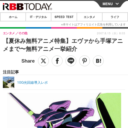
MENU
CLOSE
ホーム
IT・デジタル
SPEED TEST
エンタメ
ライフ
ホーム
IT・デジタル
エンタメ
その他
2007.8.15（水）8:03
【夏休み無料アニメ特集】エヴァから手塚アニ
IT・デジタルTOP
スマートフォン
SPEED TEST
メまで〜無料アニメ一挙紹介
ネタ
ガジェット・ツール
エンタメ
ショッピング
その他
エンタメTOP
映画・ドラマ
ライフ
注目記事
韓流・K-POP
韓国・芸能
ライフTOP
グルメ
リリース一覧
10G光回線導入レポ
音楽
スポーツ
ペット
ショッピング
プッシュ通知の停止方法
グラビア
ブログ
その他
ショッピング
その他