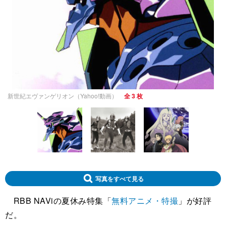
新世紀エヴァンゲリオン（Yahoo!動画）
全 3 枚
写真をすべて見る
RBB NAViの夏休み特集「
無料アニメ・特撮
」が好評
だ。