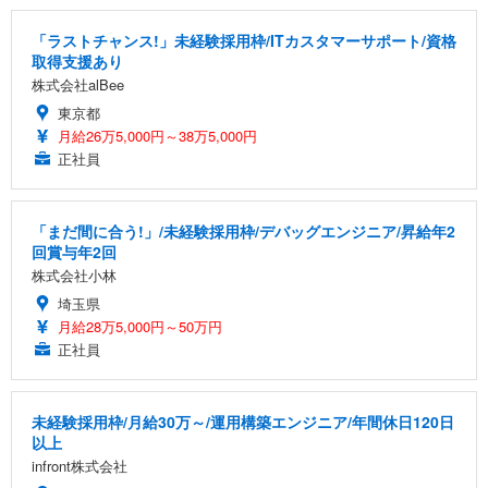
レスト 3Dヘッドレスト ハンガー付き 高反発クッシ
￥49,979
￥1,800
￥7,680
ョン PCチェア 通気性メッシュ ゲーミング/勉強/事
「ラストチャンス!」未経験採用枠/ITカスタマーサポート/資格
務用 おしゃれ パソコンチェア (ブラック)
取得支援あり
Sezlife オフィスチェア デスクチェア 疲れない テレ
【整備済み品】Dell E2724HS 27インチ 液晶モニタ
Smart Basic(スマートベーシック) 【Amazon.co.jp
株式会社alBee
ワーク チェア 強化バックレスト 30度ロッキング機
ー フルHD（1920×1080）VA 非光沢 HDMI/DisplayP
限定】 Smart Basic アイリスオーヤマ ペットシーツ
能 人間工学 椅子 腰サポート 90度跳ね上げ式アーム
ort/VGA スピーカー内蔵 高さ調整 スイベル VESA対
超厚型 お徳用 ワイド 100枚入 (x 1) (ケース販売)
東京都
レスト 3Dヘッドレスト ハンガー付き 高反発クッシ
応 ComfortView ビジネス向け
月給26万5,000円～38万5,000円
￥7,680
￥15,800
￥3,670
ョン PCチェア 通気性メッシュ ゲーミング/勉強/事
正社員
務用 おしゃれ パソコンチェア (ホワイト)
ANDWINT オフィスチェア デスクチェア 肘なし メ
【MiniLED/24.5inch/280Hz/FHD】GRAPHT THE S
アイリスオーヤマ ペットシーツ 超厚型 お徳用 レギ
ッシュ 通気性 ランバーサポート付き 腰サポート ガ
HOOTER Gaming Monitor 24” Essential ゲーミン
ュラー 200枚入【Amazon.co.jp限定】
「まだ間に合う!」/未経験採用枠/デバッグエンジニア/昇給年2
ス圧無段階昇降 360度回転 キャスター付き コンパク
グモニター QD 24.5インチ 1ms FHD 量子ドット 残
回賞与年2回
ト 幅52×奥行58.5×高さ84～96cm テレワーク 在宅
像低減 (3年保証 | 輝点保証 | 日本メーカー)
￥3,731
￥4,139
￥34,980
株式会社小林
勤務 ブラック
埼玉県
月給28万5,000円～50万円
正社員
未経験採用枠/月給30万～/運用構築エンジニア/年間休日120日
以上
infront株式会社