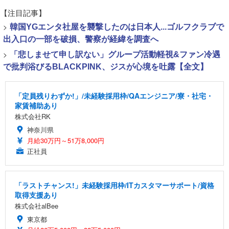
【注目記事】
>
韓国YGエンタ社屋を襲撃したのは日本人...ゴルフクラブで
出入口の一部を破損、警察が経緯を調査へ
>
「悲しませて申し訳ない」グループ活動軽視&ファン冷遇
で批判浴びるBLACKPINK、ジスが心境を吐露【全文】
「定員残りわずか!」/未経験採用枠/QAエンジニア/寮・社宅・
家賃補助あり
株式会社RK
神奈川県
月給30万円～51万8,000円
正社員
「ラストチャンス!」未経験採用枠/ITカスタマーサポート/資格
取得支援あり
株式会社alBee
東京都