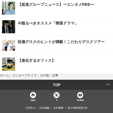
【坂道グループニュース】ーエンタメRBBー
今観るべきオススメ「韓国ドラマ」
快適デスクのヒントが満載！こだわりデスクツアー
【進化するオフィス】
記事
ホーム
›
エンタープライズ
›
その他
›
TOP
Home
X
YouTube
お問合せ
広告掲載
会社概要
個人情報保護方針