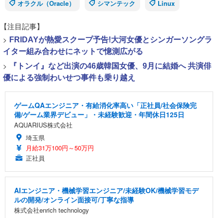
オラクル（Oracle）
シマンテック
Linux
【注目記事】
>
FRIDAYが熱愛スクープ予告!大河女優とシンガーソングラ
イター組み合わせにネットで憶測広がる
>
『トンイ』など出演の46歳韓国女優、9月に結婚へ 共演俳
優による強制わいせつ事件も乗り越え
ゲームQAエンジニア・有給消化率高い「正社員/社会保険完
備/ゲーム業界デビュー」・未経験歓迎・年間休日125日
AQUARIUS株式会社
埼玉県
月給31万100円～50万円
正社員
AIエンジニア・機械学習エンジニア/未経験OK/機械学習モデ
ルの開発/オンライン面接可/丁寧な指導
株式会社enrich technology