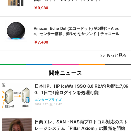
￥9,980
Amazon Echo Dot (エコードット) 第5世代 - Alex
a、センサー搭載、鮮やかなサウンド｜チャコール
￥7,480
>> もっと見る
[EdoErgo] オフィスチェア 椅子 テレワーク 疲れな
EIZO ビジネス向けプレミアムモニター | FlexScan
Amazonベーシック ペットシーツ 薄型 レギュラー 1
い 跳ね上げ式アームレスト コンパクト 約105度ロッ
EV3240X-WT | 31.5型4K UHD・USB Type-C・ホワ
関連ニュース
回使い捨て 無香料 ホワイト 300枚
キング pc 事務椅子 360度回転 座面昇降 強化ナイロ
イト
ン樹脂ベース 通気性メッシュ 在宅ワーク H-WY01
￥3,373
￥5,699
￥105,595
日本HP、HP IceWall SSO 8.0 R2が1秒間に7,06
(黒網+黒枠+黒足)
0、1日で1億ログインを処理可能
エンタープライズ
EIZO ビジネス向けプレミアムモニター | FlexScan
SIHOO B100 オフィスチェア／デスクチェア メッシ
Amazonベーシック ペットシーツ 厚型 ワイド 42枚
2007.5.25(金) 17:42
EV2740X-WT | 27.0型4K UHD・USB Type-C・ホワ
ュチェア 人間工学 疲れない ブラック
x2袋(84枚) ホワイト(吸収面:ライトブルー)
イト
￥27,999
￥3,234
￥109,572
日商エレ、SAN・NAS両プロトコル対応のスト
レージシステム「Pillar Axiom」の販売を開始