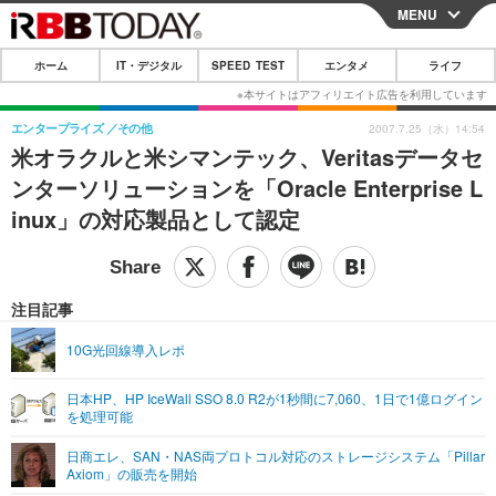
MENU
CLOSE
ホーム
IT・デジタル
SPEED TEST
エンタメ
ライフ
ホーム
IT・デジタル
エンタープライズ
その他
2007.7.25（水）14:54
米オラクルと米シマンテック、Veritasデータセ
IT・デジタルTOP
スマートフォン
SPEED TEST
ンターソリューションを「Oracle Enterprise L
ネタ
ガジェット・ツール
inux」の対応製品として認定
エンタメ
ショッピング
その他
エンタメTOP
映画・ドラマ
ライフ
韓流・K-POP
韓国・芸能
注目記事
ライフTOP
グルメ
リリース一覧
音楽
スポーツ
10G光回線導入レポ
ペット
ショッピング
プッシュ通知の停止方法
グラビア
ブログ
その他
日本HP、HP IceWall SSO 8.0 R2が1秒間に7,060、1日で1億ログイン
を処理可能
ショッピング
その他
日商エレ、SAN・NAS両プロトコル対応のストレージシステム「Pillar
Axiom」の販売を開始