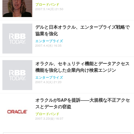
Sezlife オフィスチェア デスクチェア 疲れない テレ
ブロードバンド
【純正品】27"ゲーミングモニター DualSense 充電
ネオ・ルーライフ ネオ・オムツ L 中型犬用 26枚入
ワーク チェア 強化バックレスト 30度ロッキング機
2007.5.14(月) 21:50
フック付き（CFI-ZDM1J）
り 単品
能 人間工学 椅子 腰サポート 90度跳ね上げ式アーム
レスト 3Dヘッドレスト ハンガー付き 高反発クッシ
￥49,979
￥1,800
￥7,680
ョン PCチェア 通気性メッシュ ゲーミング/勉強/事
デルと日本オラクル、エンタープライズ戦略で
務用 おしゃれ パソコンチェア (ブラック)
協業を強化
Sezlife オフィスチェア デスクチェア 疲れない テレ
【整備済み品】Dell E2724HS 27インチ 液晶モニタ
Smart Basic(スマートベーシック) 【Amazon.co.jp
エンタープライズ
ワーク チェア 強化バックレスト 30度ロッキング機
ー フルHD（1920×1080）VA 非光沢 HDMI/DisplayP
限定】 Smart Basic アイリスオーヤマ ペットシーツ
2007.4.4(水) 16:35
能 人間工学 椅子 腰サポート 90度跳ね上げ式アーム
ort/VGA スピーカー内蔵 高さ調整 スイベル VESA対
超厚型 お徳用 ワイド 100枚入 (x 1) (ケース販売)
レスト 3Dヘッドレスト ハンガー付き 高反発クッシ
応 ComfortView ビジネス向け
￥7,680
￥15,800
￥3,670
ョン PCチェア 通気性メッシュ ゲーミング/勉強/事
オラクル、セキュリティ機能とデータアクセス
務用 おしゃれ パソコンチェア (ホワイト)
機能を強化した企業内向け検索エンジン
ANDWINT オフィスチェア デスクチェア 肘なし メ
【MiniLED/24.5inch/280Hz/FHD】GRAPHT THE S
アイリスオーヤマ ペットシーツ 超厚型 お徳用 レギ
エンタープライズ
ッシュ 通気性 ランバーサポート付き 腰サポート ガ
HOOTER Gaming Monitor 24” Essential ゲーミン
ュラー 200枚入【Amazon.co.jp限定】
2007.4.3(火) 21:20
ス圧無段階昇降 360度回転 キャスター付き コンパク
グモニター QD 24.5インチ 1ms FHD 量子ドット 残
ト 幅52×奥行58.5×高さ84～96cm テレワーク 在宅
像低減 (3年保証 | 輝点保証 | 日本メーカー)
￥3,731
￥4,139
￥34,980
勤務 ブラック
オラクルがSAPを提訴——大規模な不正アクセ
スとデータの窃盗
ブロードバンド
2007.3.23(金) 16:07