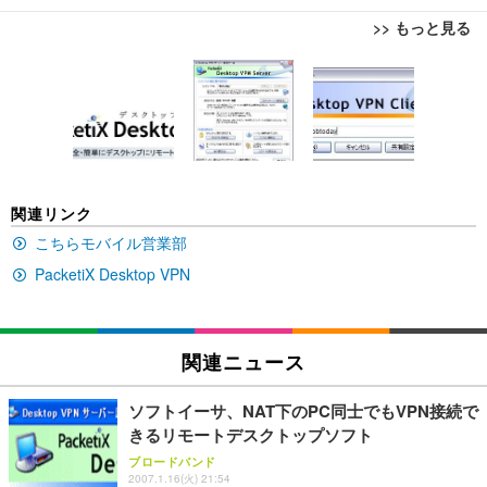
>> もっと見る
[EdoErgo] オフィスチェア 椅子 テレワーク 疲れな
EIZO ビジネス向けプレミアムモニター | FlexScan
Amazonベーシック ペットシーツ 薄型 レギュラー 1
い 跳ね上げ式アームレスト コンパクト 約105度ロッ
EV3240X-WT | 31.5型4K UHD・USB Type-C・ホワ
回使い捨て 無香料 ホワイト 300枚
キング pc 事務椅子 360度回転 座面昇降 強化ナイロ
イト
ン樹脂ベース 通気性メッシュ 在宅ワーク H-WY01
￥3,373
￥5,699
￥105,595
(黒網+黒枠+黒足)
EIZO ビジネス向けプレミアムモニター | FlexScan
SIHOO B100 オフィスチェア／デスクチェア メッシ
Amazonベーシック ペットシーツ 厚型 ワイド 42枚
関連リンク
EV2740X-WT | 27.0型4K UHD・USB Type-C・ホワ
ュチェア 人間工学 疲れない ブラック
x2袋(84枚) ホワイト(吸収面:ライトブルー)
イト
こちらモバイル営業部
￥27,999
￥3,234
￥109,572
PacketiX Desktop VPN
Sezlife オフィスチェア デスクチェア 疲れない テレ
【純正品】27"ゲーミングモニター DualSense 充電
ネオ・ルーライフ ネオ・オムツ L 中型犬用 26枚入
ワーク チェア 強化バックレスト 30度ロッキング機
フック付き（CFI-ZDM1J）
り 単品
関連ニュース
能 人間工学 椅子 腰サポート 90度跳ね上げ式アーム
レスト 3Dヘッドレスト ハンガー付き 高反発クッシ
￥49,979
￥1,800
￥7,680
ョン PCチェア 通気性メッシュ ゲーミング/勉強/事
ソフトイーサ、NAT下のPC同士でもVPN接続で
務用 おしゃれ パソコンチェア (ブラック)
きるリモートデスクトップソフト
Sezlife オフィスチェア デスクチェア 疲れない テレ
【整備済み品】Dell E2724HS 27インチ 液晶モニタ
Smart Basic(スマートベーシック) 【Amazon.co.jp
ブロードバンド
ワーク チェア 強化バックレスト 30度ロッキング機
ー フルHD（1920×1080）VA 非光沢 HDMI/DisplayP
限定】 Smart Basic アイリスオーヤマ ペットシーツ
2007.1.16(火) 21:54