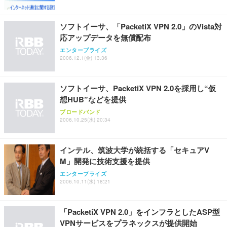
能 人間工学 椅子 腰サポート 90度跳ね上げ式アーム
ort/VGA スピーカー内蔵 高さ調整 スイベル VESA対
超厚型 お徳用 ワイド 100枚入 (x 1) (ケース販売)
レスト 3Dヘッドレスト ハンガー付き 高反発クッシ
応 ComfortView ビジネス向け
￥7,680
￥15,800
￥3,670
ョン PCチェア 通気性メッシュ ゲーミング/勉強/事
ソフトイーサ、「PacketiX VPN 2.0」のVista対
務用 おしゃれ パソコンチェア (ホワイト)
応アップデータを無償配布
ANDWINT オフィスチェア デスクチェア 肘なし メ
【MiniLED/24.5inch/280Hz/FHD】GRAPHT THE S
アイリスオーヤマ ペットシーツ 超厚型 お徳用 レギ
エンタープライズ
ッシュ 通気性 ランバーサポート付き 腰サポート ガ
HOOTER Gaming Monitor 24” Essential ゲーミン
ュラー 200枚入【Amazon.co.jp限定】
2006.12.1(金) 13:36
ス圧無段階昇降 360度回転 キャスター付き コンパク
グモニター QD 24.5インチ 1ms FHD 量子ドット 残
ト 幅52×奥行58.5×高さ84～96cm テレワーク 在宅
像低減 (3年保証 | 輝点保証 | 日本メーカー)
￥3,731
￥4,139
￥34,980
勤務 ブラック
ソフトイーサ、PacketiX VPN 2.0を採用し“仮
想HUB”などを提供
ブロードバンド
2006.10.25(水) 20:34
インテル、筑波大学が統括する「セキュアV
M」開発に技術支援を提供
エンタープライズ
2006.10.11(水) 18:21
「PacketiX VPN 2.0」をインフラとしたASP型
VPNサービスをプラネックスが提供開始