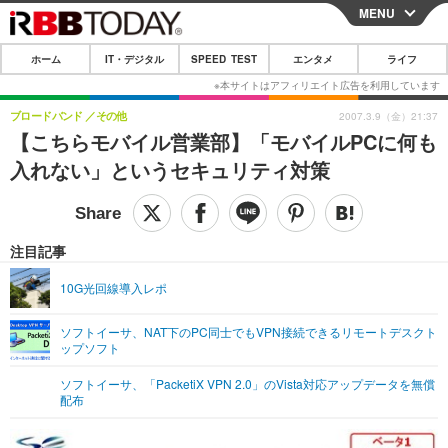
MENU
CLOSE
ホーム
IT・デジタル
SPEED TEST
エンタメ
ライフ
ホーム
IT・デジタル
ブロードバンド
その他
2007.3.9（金）21:37
【こちらモバイル営業部】「モバイルPCに何も
IT・デジタルTOP
スマートフォン
SPEED TEST
入れない」というセキュリティ対策
ネタ
ガジェット・ツール
エンタメ
ショッピング
その他
エンタメTOP
映画・ドラマ
ライフ
注目記事
韓流・K-POP
韓国・芸能
ライフTOP
グルメ
リリース一覧
10G光回線導入レポ
音楽
スポーツ
ペット
ショッピング
プッシュ通知の停止方法
ソフトイーサ、NAT下のPC同士でもVPN接続できるリモートデスクト
ップソフト
グラビア
ブログ
その他
ソフトイーサ、「PacketiX VPN 2.0」のVista対応アップデータを無償
ショッピング
その他
配布