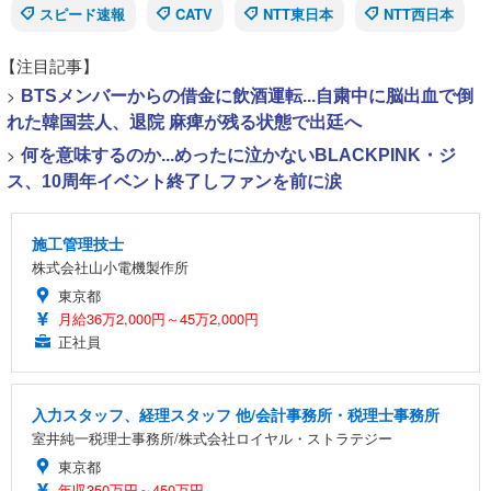
スピード速報
CATV
NTT東日本
NTT西日本
【注目記事】
>
BTSメンバーからの借金に飲酒運転...自粛中に脳出血で倒
れた韓国芸人、退院 麻痺が残る状態で出廷へ
>
何を意味するのか...めったに泣かないBLACKPINK・ジ
ス、10周年イベント終了しファンを前に涙
施工管理技士
株式会社山小電機製作所
東京都
月給36万2,000円～45万2,000円
正社員
入力スタッフ、経理スタッフ 他/会計事務所・税理士事務所
室井純一税理士事務所/株式会社ロイヤル・ストラテジー
東京都
年収350万円～450万円