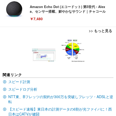
Amazon Echo Dot (エコードット) 第5世代 - Alex
a、センサー搭載、鮮やかなサウンド｜チャコール
￥7,480
>> もっと見る
[EdoErgo] オフィスチェア 椅子 テレワーク 疲れな
EIZO ビジネス向けプレミアムモニター | FlexScan
Amazonベーシック ペットシーツ 薄型 レギュラー 1
い 跳ね上げ式アームレスト コンパクト 約105度ロッ
EV3240X-WT | 31.5型4K UHD・USB Type-C・ホワ
回使い捨て 無香料 ホワイト 300枚
キング pc 事務椅子 360度回転 座面昇降 強化ナイロ
イト
ン樹脂ベース 通気性メッシュ 在宅ワーク H-WY01
￥3,373
￥5,699
￥105,595
(黒網+黒枠+黒足)
EIZO ビジネス向けプレミアムモニター | FlexScan
SIHOO B100 オフィスチェア／デスクチェア メッシ
Amazonベーシック ペットシーツ 厚型 ワイド 42枚
関連リンク
EV2740X-WT | 27.0型4K UHD・USB Type-C・ホワ
ュチェア 人間工学 疲れない ブラック
x2袋(84枚) ホワイト(吸収面:ライトブルー)
イト
スピード計測
￥27,999
￥3,234
￥109,572
スピードログ分析
NTT東、Bフレッツの契約が300万を突破しフレッツ・ADSLと逆
転
Sezlife オフィスチェア デスクチェア 疲れない テレ
【純正品】27"ゲーミングモニター DualSense 充電
ネオ・ルーライフ ネオ・オムツ L 中型犬用 26枚入
ワーク チェア 強化バックレスト 30度ロッキング機
フック付き（CFI-ZDM1J）
り 単品
【スピード速報】東日本の計測データの6割が光ファイバに！西
能 人間工学 椅子 腰サポート 90度跳ね上げ式アーム
日本はCATVが健闘
レスト 3Dヘッドレスト ハンガー付き 高反発クッシ
￥49,979
￥1,800