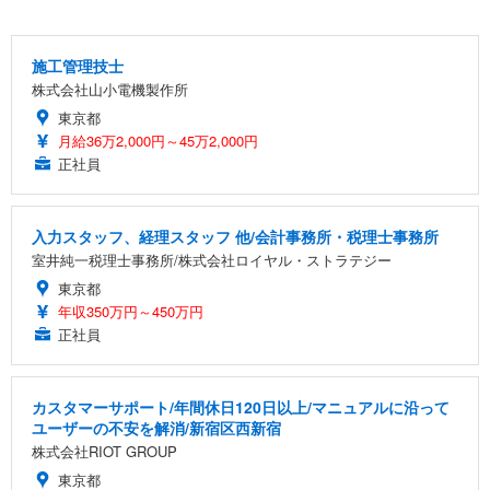
￥7,680
ョン PCチェア 通気性メッシュ ゲーミング/勉強/事
務用 おしゃれ パソコンチェア (ブラック)
施工管理技士
Sezlife オフィスチェア デスクチェア 疲れない テレ
【整備済み品】Dell E2724HS 27インチ 液晶モニタ
Smart Basic(スマートベーシック) 【Amazon.co.jp
ワーク チェア 強化バックレスト 30度ロッキング機
ー フルHD（1920×1080）VA 非光沢 HDMI/DisplayP
限定】 Smart Basic アイリスオーヤマ ペットシーツ
株式会社山小電機製作所
能 人間工学 椅子 腰サポート 90度跳ね上げ式アーム
ort/VGA スピーカー内蔵 高さ調整 スイベル VESA対
超厚型 お徳用 ワイド 100枚入 (x 1) (ケース販売)
東京都
レスト 3Dヘッドレスト ハンガー付き 高反発クッシ
応 ComfortView ビジネス向け
￥7,680
￥15,800
￥3,670
月給36万2,000円～45万2,000円
ョン PCチェア 通気性メッシュ ゲーミング/勉強/事
正社員
務用 おしゃれ パソコンチェア (ホワイト)
ANDWINT オフィスチェア デスクチェア 肘なし メ
【MiniLED/24.5inch/280Hz/FHD】GRAPHT THE S
アイリスオーヤマ ペットシーツ 超厚型 お徳用 レギ
ッシュ 通気性 ランバーサポート付き 腰サポート ガ
HOOTER Gaming Monitor 24” Essential ゲーミン
ュラー 200枚入【Amazon.co.jp限定】
ス圧無段階昇降 360度回転 キャスター付き コンパク
グモニター QD 24.5インチ 1ms FHD 量子ドット 残
入力スタッフ、経理スタッフ 他/会計事務所・税理士事務所
ト 幅52×奥行58.5×高さ84～96cm テレワーク 在宅
像低減 (3年保証 | 輝点保証 | 日本メーカー)
￥3,731
室井純一税理士事務所/株式会社ロイヤル・ストラテジー
￥4,139
￥34,980
勤務 ブラック
東京都
年収350万円～450万円
正社員
カスタマーサポート/年間休日120日以上/マニュアルに沿って
ユーザーの不安を解消/新宿区西新宿
株式会社RIOT GROUP
東京都