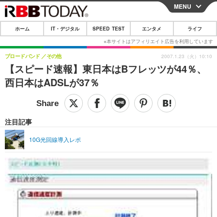
MENU
CLOSE
ホーム
IT・デジタル
SPEED TEST
エンタメ
ライフ
ホーム
IT・デジタル
ブロードバンド
その他
2007.1.23（火）10:10
【スピード速報】東日本はBフレッツが44％、
IT・デジタルTOP
スマートフォン
SPEED TEST
西日本はADSLが37％
ネタ
ガジェット・ツール
エンタメ
ショッピング
その他
エンタメTOP
映画・ドラマ
ライフ
注目記事
韓流・K-POP
韓国・芸能
ライフTOP
グルメ
リリース一覧
10G光回線導入レポ
音楽
スポーツ
ペット
ショッピング
プッシュ通知の停止方法
グラビア
ブログ
その他
ショッピング
その他