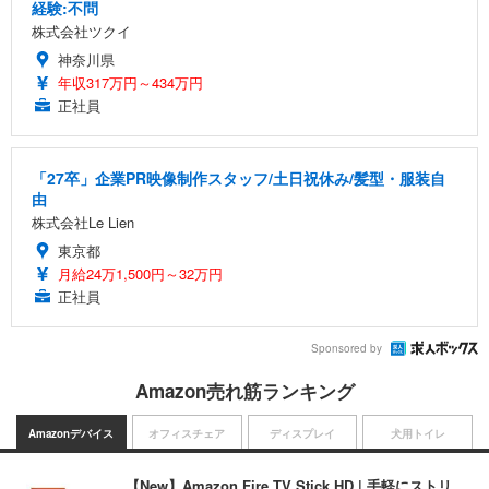
経験:不問
株式会社ツクイ
神奈川県
年収317万円～434万円
正社員
「27卒」企業PR映像制作スタッフ/土日祝休み/髪型・服装自
由
株式会社Le Lien
東京都
月給24万1,500円～32万円
正社員
Sponsored by
Amazon売れ筋ランキング
Amazonデバイス
オフィスチェア
ディスプレイ
犬用トイレ
【New】Amazon Fire TV Stick HD | 手軽にストリ