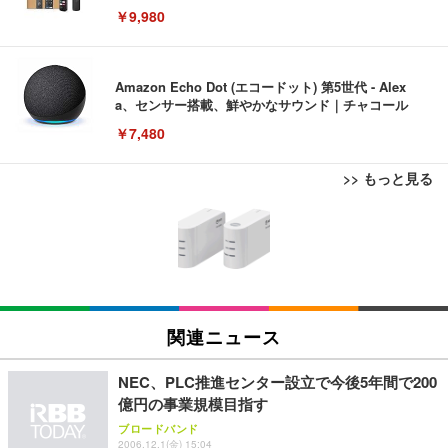
￥9,980
Amazon Echo Dot (エコードット) 第5世代 - Alex
a、センサー搭載、鮮やかなサウンド｜チャコール
￥7,480
>> もっと見る
[EdoErgo] オフィスチェア 椅子 テレワーク 疲れな
EIZO ビジネス向けプレミアムモニター | FlexScan
Amazonベーシック ペットシーツ 薄型 レギュラー 1
い 跳ね上げ式アームレスト コンパクト 約105度ロッ
EV3240X-WT | 31.5型4K UHD・USB Type-C・ホワ
回使い捨て 無香料 ホワイト 300枚
キング pc 事務椅子 360度回転 座面昇降 強化ナイロ
イト
ン樹脂ベース 通気性メッシュ 在宅ワーク H-WY01
￥3,373
￥5,699
￥105,595
(黒網+黒枠+黒足)
EIZO ビジネス向けプレミアムモニター | FlexScan
関連ニュース
SIHOO B100 オフィスチェア／デスクチェア メッシ
Amazonベーシック ペットシーツ 厚型 ワイド 42枚
EV2740X-WT | 27.0型4K UHD・USB Type-C・ホワ
ュチェア 人間工学 疲れない ブラック
x2袋(84枚) ホワイト(吸収面:ライトブルー)
イト
NEC、PLC推進センター設立で今後5年間で200
￥27,999
￥3,234
￥109,572
億円の事業規模目指す
ブロードバンド
2006.12.1(金) 15:04