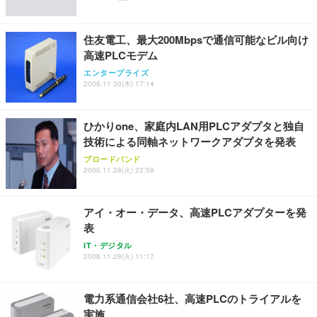
Sezlife オフィスチェア デスクチェア 疲れない テレ
【純正品】27"ゲーミングモニター DualSense 充電
ネオ・ルーライフ ネオ・オムツ L 中型犬用 26枚入
ワーク チェア 強化バックレスト 30度ロッキング機
フック付き（CFI-ZDM1J）
り 単品
能 人間工学 椅子 腰サポート 90度跳ね上げ式アーム
住友電工、最大200Mbpsで通信可能なビル向け
レスト 3Dヘッドレスト ハンガー付き 高反発クッシ
￥49,979
￥1,800
￥7,680
ョン PCチェア 通気性メッシュ ゲーミング/勉強/事
高速PLCモデム
務用 おしゃれ パソコンチェア (ブラック)
エンタープライズ
2006.11.30(木) 17:14
Sezlife オフィスチェア デスクチェア 疲れない テレ
【整備済み品】Dell E2724HS 27インチ 液晶モニタ
Smart Basic(スマートベーシック) 【Amazon.co.jp
ワーク チェア 強化バックレスト 30度ロッキング機
ー フルHD（1920×1080）VA 非光沢 HDMI/DisplayP
限定】 Smart Basic アイリスオーヤマ ペットシーツ
能 人間工学 椅子 腰サポート 90度跳ね上げ式アーム
ort/VGA スピーカー内蔵 高さ調整 スイベル VESA対
超厚型 お徳用 ワイド 100枚入 (x 1) (ケース販売)
レスト 3Dヘッドレスト ハンガー付き 高反発クッシ
応 ComfortView ビジネス向け
ひかりone、家庭内LAN用PLCアダプタと独自
￥7,680
￥15,800
￥3,670
ョン PCチェア 通気性メッシュ ゲーミング/勉強/事
技術による同軸ネットワークアダプタを発表
務用 おしゃれ パソコンチェア (ホワイト)
ブロードバンド
ANDWINT オフィスチェア デスクチェア 肘なし メ
【MiniLED/24.5inch/280Hz/FHD】GRAPHT THE S
2006.11.28(火) 22:59
アイリスオーヤマ ペットシーツ 超厚型 お徳用 レギ
ッシュ 通気性 ランバーサポート付き 腰サポート ガ
HOOTER Gaming Monitor 24” Essential ゲーミン
ュラー 200枚入【Amazon.co.jp限定】
ス圧無段階昇降 360度回転 キャスター付き コンパク
グモニター QD 24.5インチ 1ms FHD 量子ドット 残
ト 幅52×奥行58.5×高さ84～96cm テレワーク 在宅
像低減 (3年保証 | 輝点保証 | 日本メーカー)
￥3,731
アイ・オー・データ、高速PLCアダプターを発
￥4,139
￥34,980
勤務 ブラック
表
IT・デジタル
2006.11.28(火) 11:17
電力系通信会社6社、高速PLCのトライアルを
実施