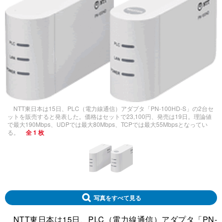
NTT東日本は15日、PLC（電力線通信）アダプタ「PN-100HD-S」の2台セ
ットを販売すると発表した。価格はセットで23,100円、発売は19日。理論値
で最大190Mbps、UDPでは最大80Mbps、TCPでは最大55Mbpsとなってい
る。
全 1 枚
写真をすべて見る
NTT東日本は15日、PLC（電力線通信）アダプタ「PN-