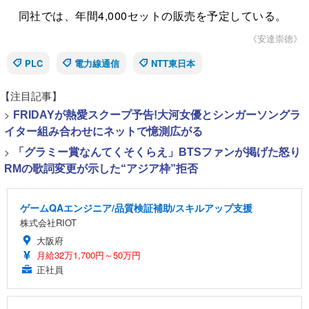
同社では、年間4,000セットの販売を予定している。
《安達崇徳》
PLC
電力線通信
NTT東日本
【注目記事】
>
FRIDAYが熱愛スクープ予告!大河女優とシンガーソングラ
イター組み合わせにネットで憶測広がる
>
「グラミー賞なんてくそくらえ」BTSファンが掲げた怒り
RMの歌詞変更が示した“アジア枠”拒否
ゲームQAエンジニア/品質検証補助/スキルアップ支援
株式会社RIOT
大阪府
月給32万1,700円～50万円
正社員