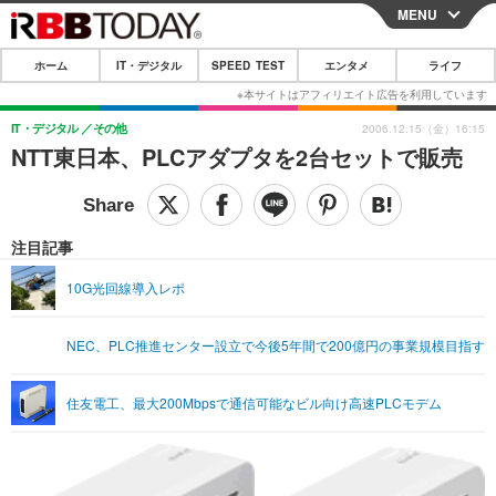
MENU
CLOSE
ホーム
IT・デジタル
SPEED TEST
エンタメ
ライフ
ホーム
IT・デジタル
IT・デジタル
その他
2006.12.15（金）16:15
NTT東日本、PLCアダプタを2台セットで販売
IT・デジタルTOP
スマートフォン
SPEED TEST
ネタ
ガジェット・ツール
エンタメ
注目記事
ショッピング
その他
エンタメTOP
映画・ドラマ
ライフ
10G光回線導入レポ
韓流・K-POP
韓国・芸能
ライフTOP
グルメ
リリース一覧
NEC、PLC推進センター設立で今後5年間で200億円の事業規模目指す
音楽
スポーツ
ペット
ショッピング
プッシュ通知の停止方法
グラビア
ブログ
その他
住友電工、最大200Mbpsで通信可能なビル向け高速PLCモデム
ショッピング
その他