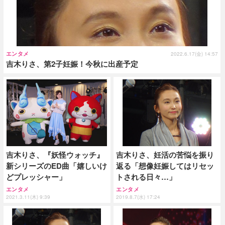
エンタメ
2022.6.17(金) 14:57
吉木りさ、第2子妊娠！今秋に出産予定
吉木りさ、『妖怪ウォッチ』
吉木りさ、妊活の苦悩を振り
新シリーズのED曲「嬉しいけ
返る「想像妊娠してはリセッ
どプレッシャー」
トされる日々…」
エンタメ
エンタメ
2021.3.11(木) 9:39
2019.8.7(水) 17:24