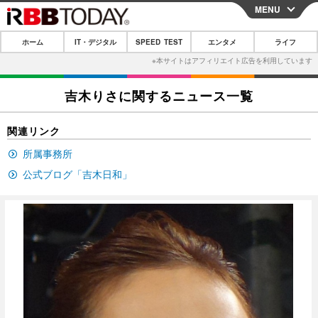
MENU
CLOSE
ホーム
IT・デジタル
SPEED TEST
エンタメ
ライフ
ホーム
IT・デジタル
吉木りさに関するニュース一覧
IT・デジタルTOP
スマートフォン
SPEED TEST
関連リンク
ネタ
ガジェット・ツール
エンタメ
所属事務所
ショッピング
その他
エンタメTOP
映画・ドラマ
ライフ
公式ブログ「吉木日和」
韓流・K-POP
韓国・芸能
ライフTOP
グルメ
リリース一覧
音楽
スポーツ
ペット
ショッピング
プッシュ通知の停止方法
グラビア
ブログ
その他
ショッピング
その他