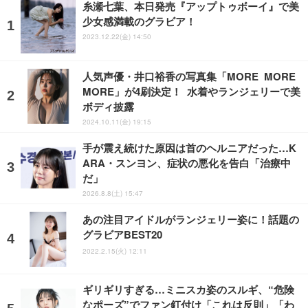
糸瀬七葉、本日発売『アップトゥボーイ』で美
少女感満載のグラビア！
2023.12.22(金) 14:50
人気声優・井口裕香の写真集「MORE MORE
MORE」が4刷決定！ 水着やランジェリーで美
ボディ披露
2024.10.11(金) 19:15
手が震え続けた原因は首のヘルニアだった…K
ARA・スンヨン、症状の悪化を告白「治療中
だ」
2026.8.8(土) 15:47
あの注目アイドルがランジェリー姿に！話題の
グラビアBEST20
2022.2.15(火) 12:11
ギリギリすぎる…ミニスカ姿のスルギ、“危険
なポーズ”でファン釘付け「これは反則」「わ