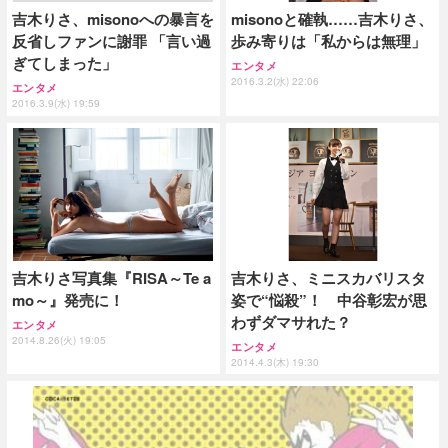
misonoと確執……吉木りさ、
吉木りさ、misonoへの暴言を
歩み寄りは「私からは無理」
反省しファンに謝罪 「言い過
ぎてしまった」
エンタメ
2016.3.2(水) 22:06
エンタメ
2016.3.9(水) 19:59
吉木りさ写真集『RISA～Te a
吉木りさ、ミニスカバリスタ
mo～』発売に！
姿で“悩殺”！ 中谷彰宏が思
わずダマサれた？
エンタメ
2014.8.26(火) 19:05
エンタメ
2014.4.3(木) 19:30