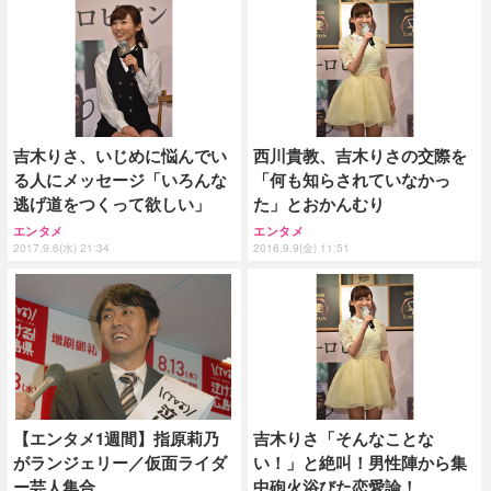
吉木りさ、いじめに悩んでい
西川貴教、吉木りさの交際を
る人にメッセージ「いろんな
「何も知らされていなかっ
逃げ道をつくって欲しい」
た」とおかんむり
エンタメ
エンタメ
2017.9.6(水) 21:34
2016.9.9(金) 11:51
【エンタメ1週間】指原莉乃
吉木りさ「そんなことな
がランジェリー／仮面ライダ
い！」と絶叫！男性陣から集
ー芸人集合
中砲火浴びた恋愛論！