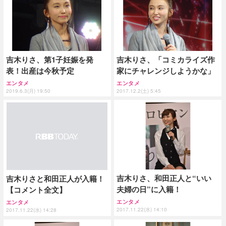
吉木りさ、第1子妊娠を発
吉木りさ、「コミカライズ作
表！出産は今秋予定
家にチャレンジしようかな」
エンタメ
エンタメ
2019.6.3(月) 19:50
2017.12.2(土) 5:45
吉木りさ、和田正人と“いい
吉木りさと和田正人が入籍！
夫婦の日”に入籍！
【コメント全文】
エンタメ
エンタメ
2017.11.22(水) 14:10
2017.11.22(水) 14:28