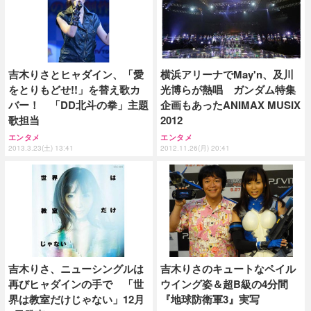
吉木りさとヒャダイン、「愛
横浜アリーナでMay'n、及川
をとりもどせ!!」を替え歌カ
光博らが熱唱 ガンダム特集
バー！ 「DD北斗の拳」主題
企画もあったANIMAX MUSIX
歌担当
2012
エンタメ
エンタメ
2013.3.23(土) 13:41
2012.11.26(月) 20:41
吉木りさ、ニューシングルは
吉木りさのキュートなペイル
再びヒャダインの手で 「世
ウイング姿＆超B級の4分間
界は教室だけじゃない」12月
『地球防衛軍3』実写