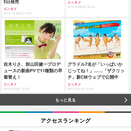
5日発売
エンタメ
2012.9.26(水) 22:30
エンタメ
2012.10.29(月) 14:51
吉木りさ、前山田健一プロデ
グラドル7名が「いっぱいか
ュースの新曲PVで11種類の早
じってね！」……「ザクリッ
着替え！
チ」新CMウェブで公開中
エンタメ
エンタメ
2012.8.3(金) 16:29
2012.3.6(火) 12:45
もっと見る
アクセスランキング