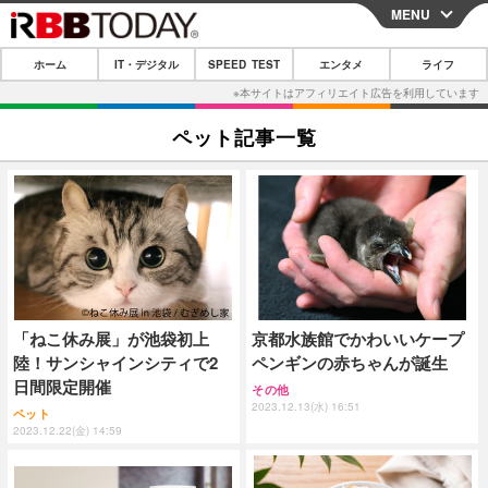
MENU
CLOSE
ホーム
IT・デジタル
SPEED TEST
エンタメ
ライフ
ホーム
IT・デジタル
ペット記事一覧
IT・デジタルTOP
スマートフォン
SPEED TEST
ネタ
ガジェット・ツール
エンタメ
ショッピング
その他
エンタメTOP
映画・ドラマ
ライフ
韓流・K-POP
韓国・芸能
ライフTOP
グルメ
リリース一覧
「ねこ休み展」が池袋初上
京都水族館でかわいいケープ
音楽
スポーツ
ペット
ショッピング
プッシュ通知の停止方法
陸！サンシャインシティで2
ペンギンの赤ちゃんが誕生
グラビア
ブログ
日間限定開催
その他
その他
2023.12.13(水) 16:51
ペット
ショッピング
その他
2023.12.22(金) 14:59