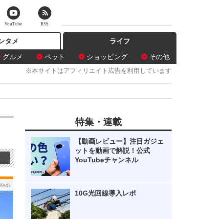
YouTube
RSS
ンタメ
ライフ
グルメ
ペット
ショッピング
その他
※本サイトはアフィリエイト広告を利用しています
特集・連載
【動画レビュー】注目ガジェ
ットを動画で解説！公式
2
YouTubeチャンネル
Wed)
10G光回線導入レポ