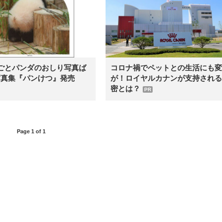
ごとパンダのおしり写真ば
コロナ禍でペットとの生活にも変
写真集『パンけつ』発売
が！ロイヤルカナンが支持される
密とは？
PR
Page 1 of 1