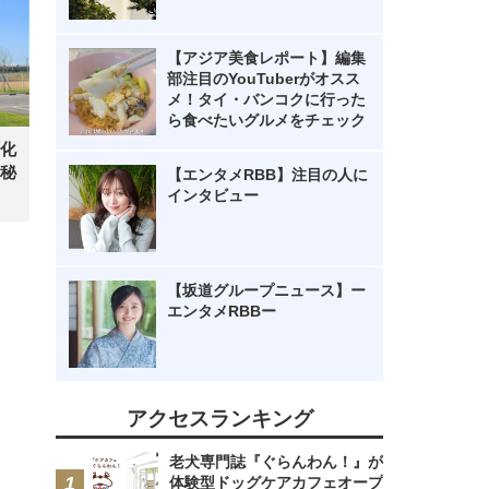
【アジア美食レポート】編集
部注目のYouTuberがオスス
メ！タイ・バンコクに行った
ら食べたいグルメをチェック
化
秘
【エンタメRBB】注目の人に
インタビュー
【坂道グループニュース】ー
エンタメRBBー
アクセスランキング
老犬専門誌『ぐらんわん！』が
体験型ドッグケアカフェオープ