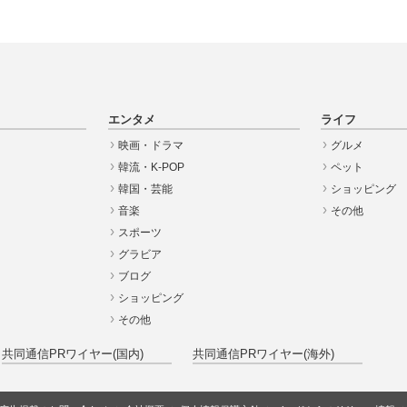
エンタメ
ライフ
映画・ドラマ
グルメ
韓流・K-POP
ペット
韓国・芸能
ショッピング
音楽
その他
スポーツ
グラビア
ブログ
ショッピング
その他
共同通信PRワイヤー(国内)
共同通信PRワイヤー(海外)