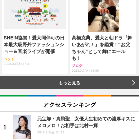
SHEIN協賛！愛犬同伴可の日
高橋克典、愛犬と朝ドラ『舞
本最大級野外ファッションシ
いあがれ！』を鑑賞！“お父
ョー＆音楽ライブが開催
ちゃん”として舞にエール
も！
ペット
2023.3.8(水) 17:31
ブログ
2023.3.7(火) 14:08
もっと見る
アクセスランキング
元宝塚・真飛聖、女優人生初めての濃厚キスに
メロメロ！お相手は北村一輝
2018.8.3(金) 21:21