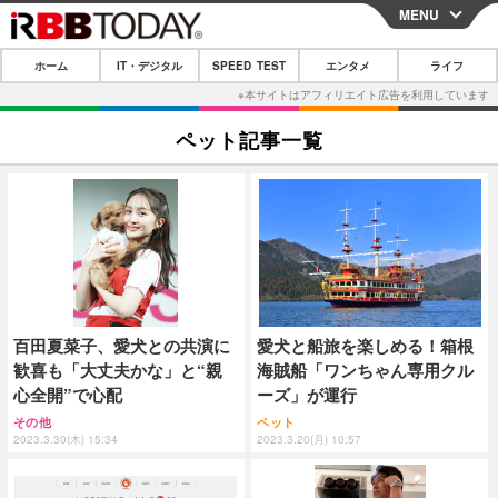
MENU
CLOSE
ホーム
IT・デジタル
SPEED TEST
エンタメ
ライフ
ホーム
IT・デジタル
ペット記事一覧
IT・デジタルTOP
スマートフォン
SPEED TEST
ネタ
ガジェット・ツール
エンタメ
ショッピング
その他
エンタメTOP
映画・ドラマ
ライフ
韓流・K-POP
韓国・芸能
ライフTOP
グルメ
リリース一覧
百田夏菜子、愛犬との共演に
愛犬と船旅を楽しめる！箱根
音楽
スポーツ
ペット
ショッピング
プッシュ通知の停止方法
歓喜も「大丈夫かな」と“親
海賊船「ワンちゃん専用クル
グラビア
ブログ
心全開”で心配
ーズ」が運行
その他
その他
ペット
ショッピング
その他
2023.3.30(木) 15:34
2023.3.20(月) 10:57