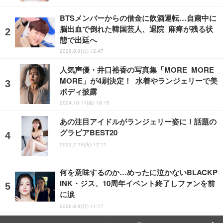
BTSメンバーからの借金に飲酒運転…自粛中に
脳出血で倒れた韓国芸人、退院 麻痺が残る状
態で出廷へ
2026.8.9(日) 12:47
人気声優・井口裕香の写真集「MORE MORE
MORE」が4刷決定！ 水着やランジェリーで美
ボディ披露
2024.10.11(金) 19:15
あの注目アイドルがランジェリー姿に！話題の
グラビアBEST20
2022.2.15(火) 12:11
何を意味するのか…めったに泣かないBLACKP
INK・ジス、10周年イベント終了しファンを前
に涙
2026.8.9(日) 11:17