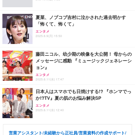
夏菜、ノブコブ吉村に泣かされた過去明かす
「怖くて、怖くて」
エンタメ
2025.6.9(月) 15:50
藤田ニコル、幼少期の映像を大公開！ 母からの
メッセージに感動 『ミュージックジェネレーシ
ョン』
エンタメ
2025.6.11(水) 17:47
日本人はスマホでも日焼けする!? 『ホンマでっ
か!?TV』夏の肌のお悩み解決SP
エンタメ
2025.6.11(水) 12:40
営業アシスタント/未経験から正社員/営業資料の作成サポート/