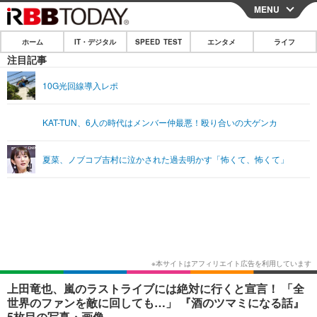
MENU
CLOSE
ホーム
IT・デジタル
SPEED TEST
エンタメ
ライフ
ホーム
注目記事
IT・デジタル
10G光回線導入レポ
IT・デジタルTOP
スマートフォン
SPEED TEST
KAT-TUN、6人の時代はメンバー仲最悪！殴り合いの大ゲンカ
ネタ
ガジェット・ツール
エンタメ
夏菜、ノブコブ吉村に泣かされた過去明かす「怖くて、怖くて」
ショッピング
その他
エンタメTOP
映画・ドラマ
ライフ
韓流・K-POP
韓国・芸能
ライフTOP
グルメ
リリース一覧
音楽
スポーツ
ペット
ショッピング
プッシュ通知の停止方法
グラビア
ブログ
その他
ショッピング
その他
上田竜也、嵐のラストライブには絶対に行くと宣言！ 「全
世界のファンを敵に回しても…」 『酒のツマミになる話』
5枚目の写真・画像