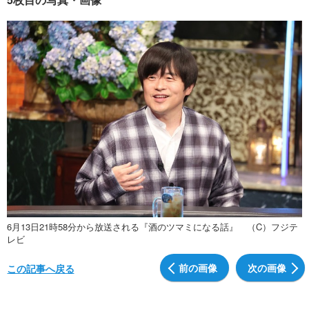
6月13日21時58分から放送される『酒のツマミになる話』 （C）フジテ
レビ
前の画像
次の画像
この記事へ戻る