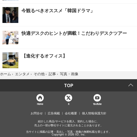
今観るべきオススメ「韓国ドラマ」
快適デスクのヒントが満載！こだわりデスクツアー
【進化するオフィス】
写真・画像
ホーム
›
エンタメ
›
その他
›
記事
›
TOP
Home
X
YouTube
お問合せ
広告掲載
会社概要
個人情報保護方針
紹介した商品/サービスを購入、契約した場合に、
売上の一部が弊社サイトに還元されることがあります。
当サイトに掲載の記事・見出し・写真・画像の無断転載を禁じます。
Copyright © 2026 IID, Inc.