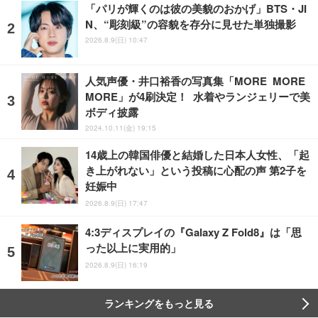
「パリが輝くのは彼の美貌のおかげ」BTS・JI
N、“彫刻級”の容貌を存分に見せた単独撮影
2026.8.9(日) 10:47
人気声優・井口裕香の写真集「MORE MORE
MORE」が4刷決定！ 水着やランジェリーで美
ボディ披露
2024.10.11(金) 19:15
14歳上の韓国俳優と結婚した日本人女性、「起
き上がれない」という投稿に心配の声 第2子を
妊娠中
2026.8.9(日) 17:47
4:3ディスプレイの『Galaxy Z Fold8』は「思
った以上に実用的」
2026.8.9(日) 16:19
ランキングをもっと見る