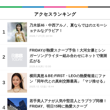
アクセスランキング
乃木坂46・中西アルノ、夏ならではのエモーシ
ョナルなグラビア！
2026.7.27(月) 22:54
FRIDAYが熱愛スクープ予告！大河女優とシン
ガーソングライター組み合わせにネットで憶測
広がる
2026.8.6(木) 13:00
横田真悠＆BE:FIRST・LEOの熱愛報道にファ
ン「同年代との真剣交際最高」「マジ推せる」
2025.12.12(金) 18:44
若手美人アナが人気中堅芸人とラブラブ同棲！
FRIDAY、明日15時に熱愛スクープ