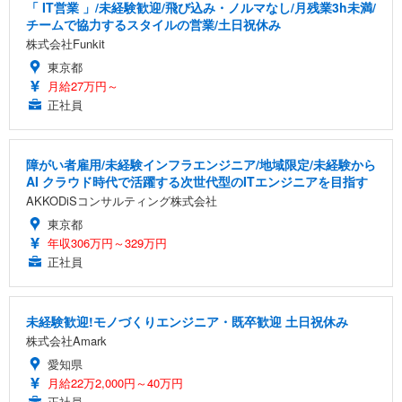
「 IT営業 」/未経験歓迎/飛び込み・ノルマなし/月残業3h未満/
チームで協力するスタイルの営業/土日祝休み
株式会社Funkit
東京都
月給27万円～
正社員
障がい者雇用/未経験インフラエンジニア/地域限定/未経験から
AI クラウド時代で活躍する次世代型のITエンジニアを目指す
AKKODiSコンサルティング株式会社
東京都
年収306万円～329万円
正社員
未経験歓迎!モノづくりエンジニア・既卒歓迎 土日祝休み
株式会社Amark
愛知県
月給22万2,000円～40万円
正社員