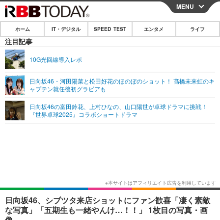
MENU
CLOSE
ホーム
IT・デジタル
SPEED TEST
エンタメ
ライフ
ホーム
注目記事
IT・デジタル
10G光回線導入レポ
IT・デジタルTOP
スマートフォン
SPEED TEST
日向坂46・河田陽菜と松田好花のほのぼのショット！ 髙橋未来虹のキ
ャプテン就任後初グラビアも
ネタ
ガジェット・ツール
エンタメ
日向坂46の富田鈴花、上村ひなの、山口陽世が卓球ドラマに挑戦！
ショッピング
その他
『世界卓球2025』コラボショートドラマ
エンタメTOP
映画・ドラマ
ライフ
韓流・K-POP
韓国・芸能
ライフTOP
グルメ
リリース一覧
音楽
スポーツ
ペット
ショッピング
プッシュ通知の停止方法
グラビア
ブログ
その他
ショッピング
その他
日向坂46、シブツタ来店ショットにファン歓喜「凄く素敵
な写真」「五期生も一緒やんけ…！！」 1枚目の写真・画
像