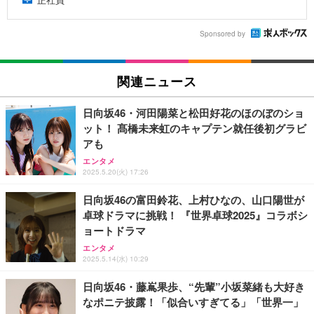
Sponsored by
関連ニュース
日向坂46・河田陽菜と松田好花のほのぼのショ
ット！ 髙橋未来虹のキャプテン就任後初グラビ
アも
エンタメ
2025.5.20(火) 17:26
日向坂46の富田鈴花、上村ひなの、山口陽世が
卓球ドラマに挑戦！ 『世界卓球2025』コラボシ
ョートドラマ
エンタメ
2025.5.14(水) 10:29
日向坂46・藤嶌果歩、“先輩”小坂菜緒も大好き
なポニテ披露！「似合いすぎてる」「世界一」