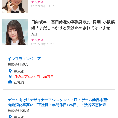
エンタメ
2025.5.8(木) 19:15
日向坂46・富田鈴花の卒業発表に“同期”小坂菜
緒「まだしっかりと受け止めきれてはいませ
ん」
エンタメ
2025.5.8(木) 13:16
インフラエンジニア
株式会社MCJ
東京都
月給33万5,000円～39万円
正社員
ゲーム向けUIデザイナーアシスタント・IT・ゲーム業界志望/
有給消化率高い「正社員・年間休日125日」・渋谷区恵比寿
株式会社GUM
東京都