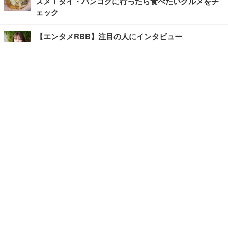
スメ！タイ・バンコクに行ったら食べたいグルメをチ
ェック
【エンタメRBB】注目の人にインタビュー
【坂道グループニュース】ーエンタメRBBー
今観るべきオススメ「韓国ドラマ」
快適デスクのヒントが満載！こだわりデスクツアー
【進化するオフィス】
写真・画像
ホーム
›
エンタメ
›
その他
›
記事
›