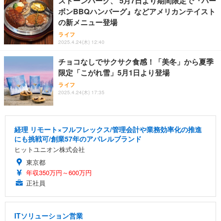
ストーンバーグ、 5月7日より期間限定で『バー
ボンBBQハンバーグ』などアメリカンテイスト
の新メニュー登場
ライフ
2025.4.24(木) 12:40
チョコなしでサクサク食感！「美冬」から夏季
限定「こがれ雪」5月1日より登場
ライフ
2025.4.24(木) 17:35
経理 リモート×フルフレックス/管理会計や業務効率化の推進
にも挑戦可/創業57年のアパレルブランド
ヒットユニオン株式会社
東京都
年収350万円～600万円
正社員
ITソリューション営業