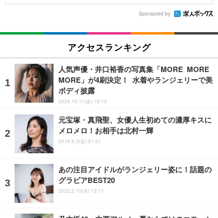
Sponsored by
アクセスランキング
人気声優・井口裕香の写真集「MORE MORE
MORE」が4刷決定！ 水着やランジェリーで美
ボディ披露
2024.10.11(金) 19:15
元宝塚・真飛聖、女優人生初めての濃厚キスに
メロメロ！お相手は北村一輝
2018.8.3(金) 21:21
あの注目アイドルがランジェリー姿に！話題の
グラビアBEST20
2022.2.15(火) 12:11