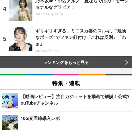
乃木坂46・中西アルノ、夏ならではのエモーシ
ョナルなグラビア！
2026.7.27(月) 22:54
ギリギリすぎる…ミニスカ姿のスルギ、“危険
なポーズ”でファン釘付け「これは反則」「わ
ぁ」
2026.8.9(日) 7:47
ランキングをもっと見る
特集・連載
【動画レビュー】注目ガジェットを動画で解説！公式Y
ouTubeチャンネル
10G光回線導入レポ