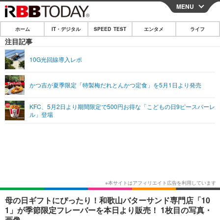
MENU
CLOSE
ホーム
IT・デジタル
SPEED TEST
エンタメ
ライフ
ホーム
注目記事
IT・デジタル
10G光回線導入レポ
IT・デジタルTOP
スマートフォン
SPEED TEST
かつ吉が夏季限定「特製梅だれとんかつ定食」を5月1日より発売
ネタ
ガジェット・ツール
エンタメ
KFC、5月2日より期間限定で500円お得な「こどもの日9ピースバーレ
ショッピング
その他
ル」登場
エンタメTOP
映画・ドラマ
ライフ
韓流・K-POP
韓国・芸能
ライフTOP
グルメ
リリース一覧
音楽
スポーツ
ペット
ショッピング
プッシュ通知の停止方法
グラビア
ブログ
その他
ショッピング
その他
母の日ギフトにぴったり！和歌山バターサンド専門店「10
1」が季節限定フレーバーを本日より販売！ 1枚目の写真・
画像