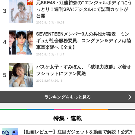
元SKE48・江籠裕奈の“エンジェルボディ”にう
っとり！週刊SPA!デジタルにて誌面カットが
公開
2026.8.10(月) 10:08
SEVENTEENメンバー3人の兵役が発表 ミン
ギュが社会服務要員、スングァン＆ディノは陸
軍軍楽隊へ【全文】
2026.8.10(月) 11:17
バスケ女子・すみぽん、「破壊力抜群」水着オ
フショットにファン悶絶
2026.8.6(木) 20:18
ランキングをもっと見る
特集・連載
【動画レビュー】注目ガジェットを動画で解説！公式Y