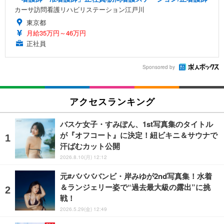
カーサ訪問看護リハビリステーション江戸川
東京都
月給35万円～46万円
正社員
Sponsored by
アクセスランキング
バスケ女子・すみぽん、1st写真集のタイトル
が『オフコート』に決定！紐ビキニ＆サウナで
汗ばむカット公開
2026.8.10(月) 12:12
元#ババババンビ・岸みゆが2nd写真集！水着
＆ランジェリー姿で“過去最大級の露出”に挑
戦！
2026.5.29(金) 12:49