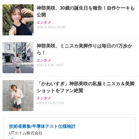
神部美咲、30歳の誕生日を報告！自作ケーキも
公開
エンタメ
2024.8.20(火) 23:00
神部美咲、ミニスカ美脚作りは毎日の1万歩か
ら！
エンタメ
2024.6.6(木) 19:07
「かわいすぎ」神部美咲の私服ミニスカ＆美脚
ショットをファン絶賛
エンタメ
2024.5.16(木) 7:52
技術者募集/半導体テスト仕様検討
UTエイム株式会社