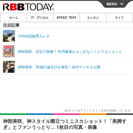
MENU
CLOSE
ホーム
IT・デジタル
SPEED TEST
エンタメ
ライフ
ホーム
注目記事
IT・デジタル
10G光回線導入レポ
IT・デジタルTOP
スマートフォン
SPEED TEST
神部美咲、安定の美脚！ 年内最後かもしれないミニスカショット
ネタ
ガジェット・ツール
エンタメ
神部美咲、30歳の誕生日を報告！自作ケーキも公開
ショッピング
その他
エンタメTOP
映画・ドラマ
ライフ
韓流・K-POP
韓国・芸能
ライフTOP
グルメ
リリース一覧
音楽
スポーツ
ペット
ショッピング
プッシュ通知の停止方法
グラビア
ブログ
その他
ショッピング
その他
神部美咲、神スタイル際立つミニスカショット！「美脚す
ぎ」とファンうっとり… 1枚目の写真・画像