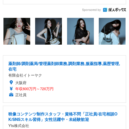
Sponsored by
薬剤師/調剤薬局/管理薬剤師業務,調剤業務,服薬指導,薬歴管理,
在宅
有限会社イトーヤク
大阪府
年収600万円～720万円
正社員
映像コンテンツ制作スタッフ・資格不問「正社員/在宅相談O
K/SNSスキル習得」女性活躍中・未経験歓迎
Yts株式会社