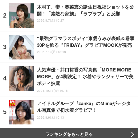
木村了、妻・奥菜恵の誕生日祝福ショットを公
開！「素敵な家族」「ラブラブ」と反響
2026.8.7(金) 10:27
“最強グラマラスボディ”東雲うみが表紙＆巻頭
30Pを飾る『FRIDAY』グラビアMOOKが発売
2026.7.13(月) 13:48
人気声優・井口裕香の写真集「MORE MORE
MORE」が4刷決定！ 水着やランジェリーで美
ボディ披露
2024.10.11(金) 19:15
アイドルグループ『zanka』のMiinaがデジタ
ル写真集で初水着グラビア！
2026.8.6(木) 10:13
ランキングをもっと見る