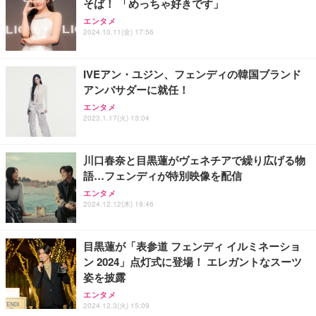
そば！ 「めっちゃ好きです」
エンタメ
2024.10.11(金) 17:56
IVEアン・ユジン、フェンディの韓国ブランド
アンバサダーに就任！
エンタメ
2023.1.17(火) 13:04
川口春奈と目黒蓮がヴェネチアで繰り広げる物
語…フェンディが特別映像を配信
エンタメ
2024.12.12(木) 19:46
目黒蓮が「表参道 フェンディ イルミネーショ
ン 2024」点灯式に登場！ エレガントなスーツ
姿を披露
エンタメ
2024.12.3(火) 15:09