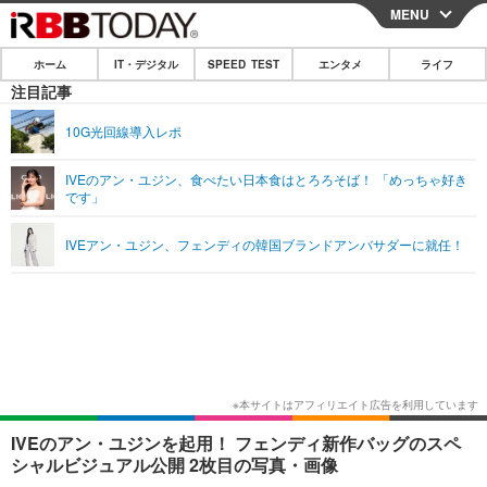
MENU
CLOSE
ホーム
IT・デジタル
SPEED TEST
エンタメ
ライフ
ホーム
注目記事
IT・デジタル
10G光回線導入レポ
IT・デジタルTOP
スマートフォン
SPEED TEST
IVEのアン・ユジン、食べたい日本食はとろろそば！ 「めっちゃ好き
です」
ネタ
ガジェット・ツール
エンタメ
IVEアン・ユジン、フェンディの韓国ブランドアンバサダーに就任！
ショッピング
その他
エンタメTOP
映画・ドラマ
ライフ
韓流・K-POP
韓国・芸能
ライフTOP
グルメ
リリース一覧
音楽
スポーツ
ペット
ショッピング
プッシュ通知の停止方法
グラビア
ブログ
その他
ショッピング
その他
IVEのアン・ユジンを起用！ フェンディ新作バッグのスペ
シャルビジュアル公開 2枚目の写真・画像